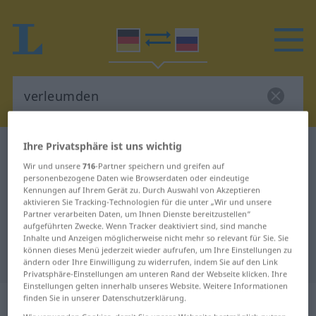
Ihre Privatsphäre ist uns wichtig
Deutsch-Russisch Wörterbuch
verleumden
Wir und unsere
716
-Partner speichern und greifen auf
Deutsch-Russisch Übersetzung für
personenbezogene Daten wie Browserdaten oder eindeutige
Kennungen auf Ihrem Gerät zu. Durch Auswahl von Akzeptieren
"verleumden"
aktivieren Sie Tracking-Technologien für die unter „Wir und unsere
Partner verarbeiten Daten, um Ihnen Dienste bereitzustellen“
aufgeführten Zwecke. Wenn Tracker deaktiviert sind, sind manche
"verleumden" Russisch
Inhalte und Anzeigen möglicherweise nicht mehr so relevant für Sie. Sie
können dieses Menü jederzeit wieder aufrufen, um Ihre Einstellungen zu
Übersetzung
ändern oder Ihre Einwilligung zu widerrufen, indem Sie auf den Link
Privatsphäre-Einstellungen am unteren Rand der Webseite klicken. Ihre
Einstellungen gelten innerhalb unseres Website. Weitere Informationen
„verleumden“
: transitives Verb
finden Sie in unserer Datenschutzerklärung.