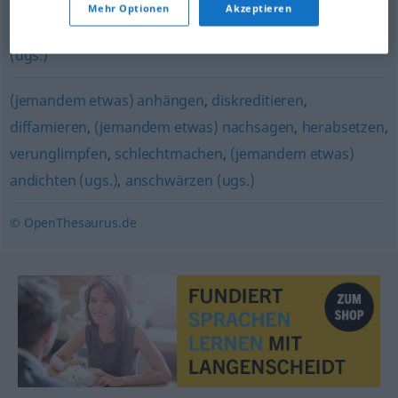
Mehr Optionen
Akzeptieren
schlechtmachen
,
miesmachen (ugs.)
,
heruntermachen
(ugs.)
(jemandem etwas) anhängen
,
diskreditieren
,
diffamieren
,
(jemandem etwas) nachsagen
,
herabsetzen
,
verunglimpfen
,
schlechtmachen
,
(jemandem etwas)
andichten (ugs.)
,
anschwärzen (ugs.)
© OpenThesaurus.de