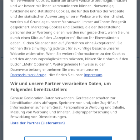
Wir verwenden Cookies, damit Sie unsere Webseite bestmöglich nutzen
und wir besser mit Ihnen kommunizieren können. Notwendige,
verleumden
v/t
funktionale und statistische Cookies, die für den Betrieb der Webseite
und der statistischen Auswertung unserer Webseite erforderlich sind,
Übersicht aller Übersetzungen
werden auf Grundlage unserer Vorauswahl immer auf Ihrem Endgerät
gespeichert. Marketing-Cookies und Cookies, die der Bereitstellung
(Für mehr Details die Übersetzung anklicken/antippen)
personalisierter Werbung dienen, werden nur gespeichert, wenn Sie uns
durch einen Klick auf den „Akzeptieren“-Button Ihr Einverständnis
клеветать <на-> на, оклеветать
geben. Klicken Sie ansonsten auf „Fortfahren ohne Akzeptieren“. Sie
können Ihre Einwilligung jederzeit für zukünftige Besuche unserer
Webseite widerrufen. Wenn Sie weitere Informationen zu den Cookies
und den Anpassungsmöglichkeiten möchten, klicken Sie einfach auf den
Button „Mehr Optionen“. Weitergehende Hinweise zu der
Datenverarbeitung entnehmen Sie ansonsten unserer
клеветать
<на-> на
akk
verleumden
Datenschutzerklärung
. Hier finden Sie unser
Impressum
.
Wir und unsere Partner verarbeiten Daten, um
Folgendes bereitzustellen:
оклеветать
pf
akk
verleumden
Genaue Geolocation-Daten verwenden. Geräteeigenschaften zur
Identifikation aktiv abfragen. Speichern von und/oder Zugriff auf
Informationen auf einem Gerät. Personalisierte Werbung und Inhalte,
Synonyme für "verleumden"
Messung von Werbung und Inhalten, Zielgruppenforschung und
Entwicklung von Dienstleistungen.
Liste der Partner (Lieferanten)
verdammen
,
verwünschen
,
verfluchen