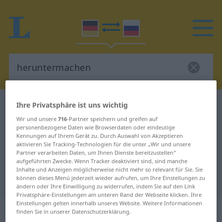
Ihre Privatsphäre ist uns wichtig
Deutsch-Russisch Wörterbuch
heruntermachen
Deutsch-Russisch Übersetzung für
Wir und unsere
716
-Partner speichern und greifen auf
personenbezogene Daten wie Browserdaten oder eindeutige
"heruntermachen"
Kennungen auf Ihrem Gerät zu. Durch Auswahl von Akzeptieren
aktivieren Sie Tracking-Technologien für die unter „Wir und unsere
Partner verarbeiten Daten, um Ihnen Dienste bereitzustellen“
aufgeführten Zwecke. Wenn Tracker deaktiviert sind, sind manche
"heruntermachen" Russisch
Inhalte und Anzeigen möglicherweise nicht mehr so relevant für Sie. Sie
können dieses Menü jederzeit wieder aufrufen, um Ihre Einstellungen zu
Übersetzung
ändern oder Ihre Einwilligung zu widerrufen, indem Sie auf den Link
Privatsphäre-Einstellungen am unteren Rand der Webseite klicken. Ihre
Einstellungen gelten innerhalb unseres Website. Weitere Informationen
„heruntermachen“
: transitives Verb
finden Sie in unserer Datenschutzerklärung.