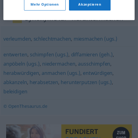
Mehr Optionen
Akzeptieren
Synonyme für "heruntermachen"
verleumden
,
schlechtmachen
,
miesmachen (ugs.)
entwerten
,
schimpfen (ugs.)
,
diffamieren (geh.)
,
anpöbeln (ugs.)
,
niedermachen
,
ausschimpfen
,
herabwürdigen
,
anmachen (ugs.)
,
entwürdigen
,
abkanzeln
,
herabsetzen
,
herunterputzen (ugs.)
,
beleidigen
© OpenThesaurus.de