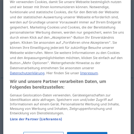
Wir verwenden Cookies, damit Sie unsere Webseite bestmöglich nutzen
und wir besser mit Ihnen kommunizieren können. Notwendige,
heruntermachen
v/t
FIG
UMG
funktionale und statistische Cookies, die für den Betrieb der Webseite
und der statistischen Auswertung unserer Webseite erforderlich sind,
Übersicht aller Übersetzungen
werden auf Grundlage unserer Vorauswahl immer auf Ihrem Endgerät
gespeichert. Marketing-Cookies und Cookies, die der Bereitstellung
(Für mehr Details die Übersetzung anklicken/antippen)
personalisierter Werbung dienen, werden nur gespeichert, wenn Sie uns
durch einen Klick auf den „Akzeptieren“-Button Ihr Einverständnis
отчитывать <-читать ; -читанный>, критиковать
geben. Klicken Sie ansonsten auf „Fortfahren ohne Akzeptieren“. Sie
<рас->
können Ihre Einwilligung jederzeit für zukünftige Besuche unserer
Webseite widerrufen. Wenn Sie weitere Informationen zu den Cookies
und den Anpassungsmöglichkeiten möchten, klicken Sie einfach auf den
Button „Mehr Optionen“. Weitergehende Hinweise zu der
от-, разделывать <-ать > под орех
Datenverarbeitung entnehmen Sie ansonsten unserer
Datenschutzerklärung
. Hier finden Sie unser
Impressum
.
Wir und unsere Partner verarbeiten Daten, um
Folgendes bereitzustellen:
отчитывать <-читать ; -читанный>
Genaue Geolocation-Daten verwenden. Geräteeigenschaften zur
Identifikation aktiv abfragen. Speichern von und/oder Zugriff auf
Informationen auf einem Gerät. Personalisierte Werbung und Inhalte,
heruntermachen
Messung von Werbung und Inhalten, Zielgruppenforschung und
Entwicklung von Dienstleistungen.
от-, разделывать
<-ать > под
орех
,
Liste der Partner (Lieferanten)
UMG
критиковать
<рас->
heruntermachen