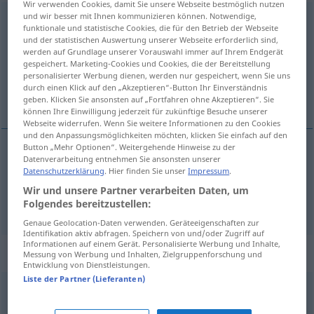
Wir verwenden Cookies, damit Sie unsere Webseite bestmöglich nutzen
und wir besser mit Ihnen kommunizieren können. Notwendige,
herabwürdigen
v/t
funktionale und statistische Cookies, die für den Betrieb der Webseite
und der statistischen Auswertung unserer Webseite erforderlich sind,
Übersicht aller Übersetzungen
werden auf Grundlage unserer Vorauswahl immer auf Ihrem Endgerät
gespeichert. Marketing-Cookies und Cookies, die der Bereitstellung
(Für mehr Details die Übersetzung anklicken/antippen)
personalisierter Werbung dienen, werden nur gespeichert, wenn Sie uns
durch einen Klick auf den „Akzeptieren“-Button Ihr Einverständnis
унижать <-низить, -нижу>, умалять <-ить >
geben. Klicken Sie ansonsten auf „Fortfahren ohne Akzeptieren“. Sie
können Ihre Einwilligung jederzeit für zukünftige Besuche unserer
Webseite widerrufen. Wenn Sie weitere Informationen zu den Cookies
und den Anpassungsmöglichkeiten möchten, klicken Sie einfach auf den
Button „Mehr Optionen“. Weitergehende Hinweise zu der
Datenverarbeitung entnehmen Sie ansonsten unserer
унижать
<-низить, -нижу>
herabwürdigen
Datenschutzerklärung
. Hier finden Sie unser
Impressum
.
Wir und unsere Partner verarbeiten Daten, um
умалять
<-ить >
herabwürdigen
Folgendes bereitzustellen:
FIG
Genaue Geolocation-Daten verwenden. Geräteeigenschaften zur
Identifikation aktiv abfragen. Speichern von und/oder Zugriff auf
Informationen auf einem Gerät. Personalisierte Werbung und Inhalte,
Synonyme für "herabwürdigen"
Messung von Werbung und Inhalten, Zielgruppenforschung und
Entwicklung von Dienstleistungen.
Liste der Partner (Lieferanten)
diskreditieren
,
abkanzeln
,
abwerten
,
schlechtmachen
,