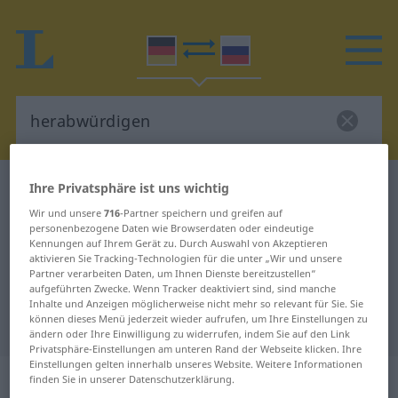
Ihre Privatsphäre ist uns wichtig
Deutsch-Russisch Wörterbuch
herabwürdigen
Deutsch-Russisch Übersetzung für
Wir und unsere
716
-Partner speichern und greifen auf
personenbezogene Daten wie Browserdaten oder eindeutige
"herabwürdigen"
Kennungen auf Ihrem Gerät zu. Durch Auswahl von Akzeptieren
aktivieren Sie Tracking-Technologien für die unter „Wir und unsere
Partner verarbeiten Daten, um Ihnen Dienste bereitzustellen“
aufgeführten Zwecke. Wenn Tracker deaktiviert sind, sind manche
"herabwürdigen" Russisch
Inhalte und Anzeigen möglicherweise nicht mehr so relevant für Sie. Sie
können dieses Menü jederzeit wieder aufrufen, um Ihre Einstellungen zu
Übersetzung
ändern oder Ihre Einwilligung zu widerrufen, indem Sie auf den Link
Privatsphäre-Einstellungen am unteren Rand der Webseite klicken. Ihre
Einstellungen gelten innerhalb unseres Website. Weitere Informationen
„herabwürdigen“
: transitives Verb
finden Sie in unserer Datenschutzerklärung.