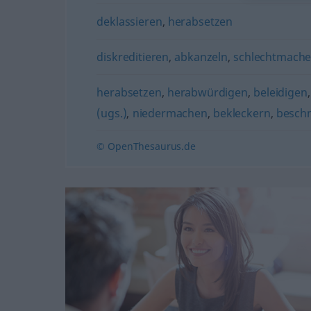
deklassieren
,
herabsetzen
diskreditieren
,
abkanzeln
,
schlechtmach
herabsetzen
,
herabwürdigen
,
beleidigen
(ugs.)
,
niedermachen
,
bekleckern
,
besch
© OpenThesaurus.de