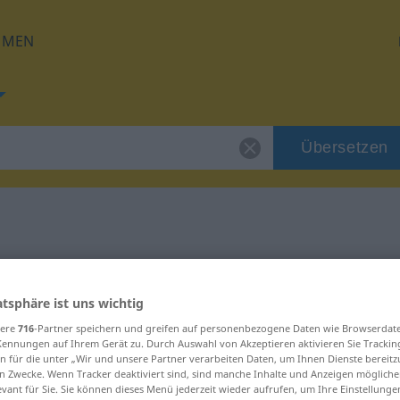
HMEN
Übersetzen
 für "abwerten"
atsphäre ist uns wichtig
ung
sere
716
-Partner speichern und greifen auf personenbezogene Daten wie Browserdat
Kennungen auf Ihrem Gerät zu. Durch Auswahl von Akzeptieren aktivieren Sie Trackin
n für die unter „Wir und unsere Partner verarbeiten Daten, um Ihnen Dienste bereitz
b
n Zwecke. Wenn Tracker deaktiviert sind, sind manche Inhalte und Anzeigen mögliche
evant für Sie. Sie können dieses Menü jederzeit wieder aufrufen, um Ihre Einstellung