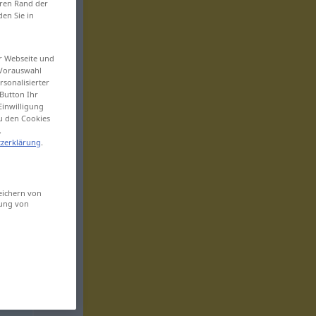
eren Rand der
den Sie in
er Webseite und
 Vorauswahl
sonalisierter
Button Ihr
Einwilligung
zu den Cookies
.
zerklärung
.
eichern von
sung von