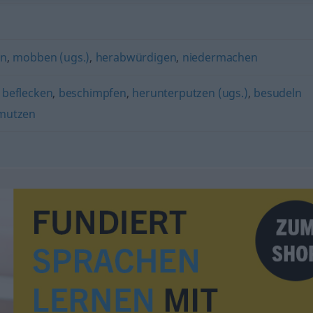
en
,
mobben (ugs.)
,
herabwürdigen
,
niedermachen
,
beflecken
,
beschimpfen
,
herunterputzen (ugs.)
,
besudeln
mutzen