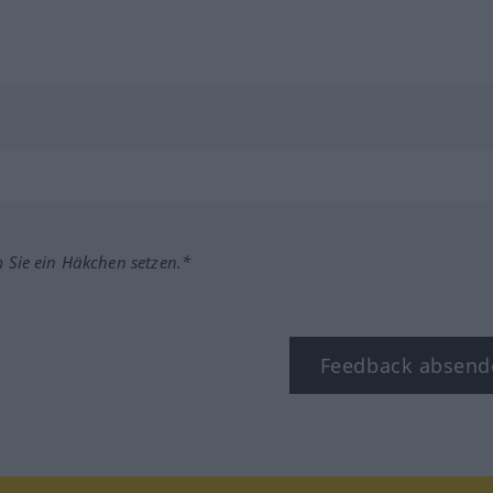
m Sie ein Häkchen setzen.*
Feedback absend