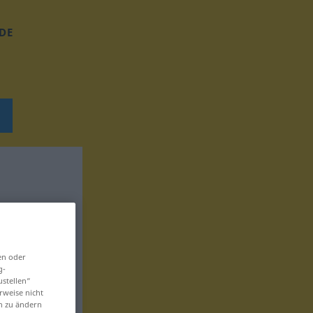
DE
en oder
g-
ustellen“
rweise nicht
en zu ändern