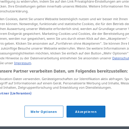
inwilligung zu widerrufen, indem Sie auf den Link Privatsphäre-Einstellungen am unt
cken. Ihre Einstellungen gelten innerhalb unseres Website. Weitere Informationen fin
enschutzerklärung.
en Cookies, damit Sie unsere Webseite bestmöglich nutzen und wir besser mit Ihnen
en können. Notwendige, funktionale und statistische Cookies, die für den Betrieb d
tippen)
ischen Auswertung unserer Webseite erforderlich sind, werden auf Grundlage unserer
hrem Endgerät gespeichert. Marketing-Cookies und Cookies, die der Bereitstellung per
nen, werden nur gespeichert, wenn Sie uns durch einen Klick auf den „Akzeptieren“-
nis geben. Klicken Sie ansonsten auf „Fortfahren ohne Akzeptieren“. Sie können Ihre 
ür zukünftige Besuche unserer Webseite widerrufen. Wenn Sie weitere Informationen 
assungsmöglichkeiten möchten, klicken Sie einfach auf den Button „Mehr Optionen“
de Hinweise zu der Datenverarbeitung entnehmen Sie ansonsten unserer
Datenschut
 Sie unser
Impressum
.
abwerten
unsere Partner verarbeiten Daten, um Folgendes bereitzustellen:
львацию
ocation-Daten verwenden. Geräteeigenschaften zur Identifikation aktiv abfragen. Sp
griff auf Informationen auf einem Gerät. Personalisierte Werbung und Inhalte, Mes
 Inhalten, Zielgruppenforschung und Entwicklung von Dienstleistungen.
artner (Lieferanten)
Mehr Optionen
Akzeptieren