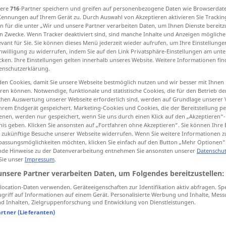
sere
716
-Partner speichern und greifen auf personenbezogene Daten wie Browserdat
Kennungen auf Ihrem Gerät zu. Durch Auswahl von Akzeptieren aktivieren Sie Trackin
n für die unter „Wir und unsere Partner verarbeiten Daten, um Ihnen Dienste bereitz
n Zwecke. Wenn Tracker deaktiviert sind, sind manche Inhalte und Anzeigen mögliche
evant für Sie. Sie können dieses Menü jederzeit wieder aufrufen, um Ihre Einstellung
tippen)
inwilligung zu widerrufen, indem Sie auf den Link Privatsphäre-Einstellungen am unt
cken. Ihre Einstellungen gelten innerhalb unseres Website. Weitere Informationen fin
enschutzerklärung.
en Cookies, damit Sie unsere Webseite bestmöglich nutzen und wir besser mit Ihnen
müssen
muss → siehe „
“
en können. Notwendige, funktionale und statistische Cookies, die für den Betrieb d
ischen Auswertung unserer Webseite erforderlich sind, werden auf Grundlage unserer
hrem Endgerät gespeichert. Marketing-Cookies und Cookies, die der Bereitstellung per
nen, werden nur gespeichert, wenn Sie uns durch einen Klick auf den „Akzeptieren“-
nis geben. Klicken Sie ansonsten auf „Fortfahren ohne Akzeptieren“. Sie können Ihre 
ür zukünftige Besuche unserer Webseite widerrufen. Wenn Sie weitere Informationen 
assungsmöglichkeiten möchten, klicken Sie einfach auf den Button „Mehr Optionen“
de Hinweise zu der Datenverarbeitung entnehmen Sie ansonsten unserer
Datenschut
man muss
dabei
höllisch
aufpassen
 Sie unser
Impressum
.
unsere Partner verarbeiten Daten, um Folgendes bereitzustellen:
ich muss
jetzt
gehen
ocation-Daten verwenden. Geräteeigenschaften zur Identifikation aktiv abfragen. Sp
griff auf Informationen auf einem Gerät. Personalisierte Werbung und Inhalte, Mes
 Inhalten, Zielgruppenforschung und Entwicklung von Dienstleistungen.
ich muss nach Hause
artner (Lieferanten)