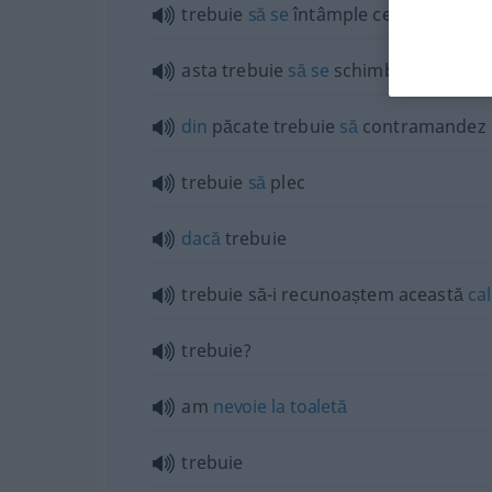
trebuie
să
se
întâmple ceva
asta trebuie
să
se
schimbe
din
păcate trebuie
să
contramandez
trebuie
să
plec
dacă
trebuie
trebuie să-i recunoaștem această
cal
trebuie?
am
nevoie
la
toaletă
trebuie