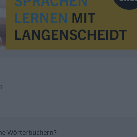
h?
ine Wörterbüchern?