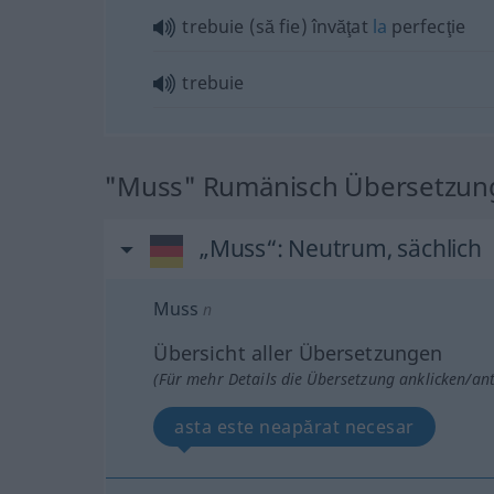
trebuie (să fie) învăţat
la
perfecţie
trebuie
"Muss" Rumänisch Übersetzun
„Muss“
: Neutrum, sächlich
Muss
n
Übersicht aller Übersetzungen
(Für mehr Details die Übersetzung anklicken/an
asta este neapărat necesar