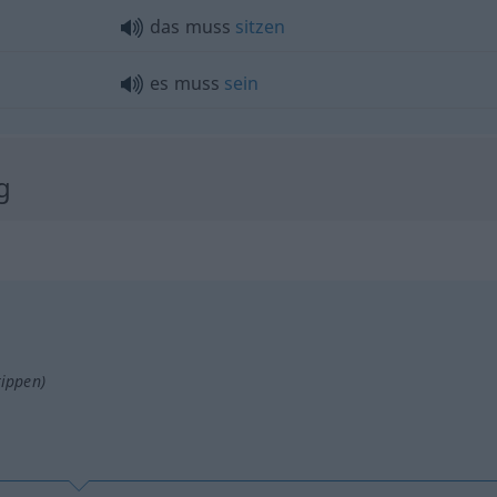
das muss
sitzen
es muss
sein
g
tippen)