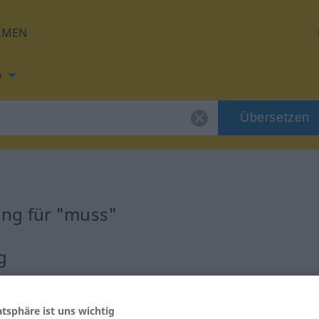
HMEN
h
Übersetzen
ng für "muss"
g
atsphäre ist uns wichtig