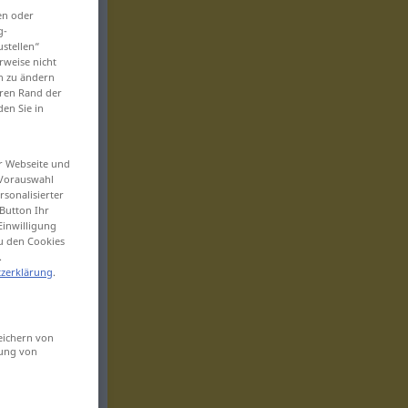
en oder
g-
ustellen“
rweise nicht
en zu ändern
eren Rand der
den Sie in
er Webseite und
 Vorauswahl
sonalisierter
Button Ihr
Einwilligung
zu den Cookies
.
zerklärung
.
eichern von
sung von