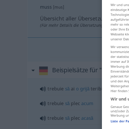
Wir und un
muss
[mʊs]
eindeutige 
Technologie
Übersicht aller Übersetzungen
aufgeführte
mehr so rel
(Für mehr Details die Übersetzung anklicken/an
oder Ihre E
Webseite kli
unserer Dat
Wir verwend
kommunizier
der statist
immer auf I
Werbung die
Beispielsätze für "muss"
Einverständ
jederzeit f
und den Anp
Weitergehen
trebuie
să
ai
o
grijă
teribilă
Hier finden
Wir und 
trebuie
să
plec
acum
Genaue Geol
und/oder Zu
Werbung und
trebuie
să
plec
acasă
Liste der P