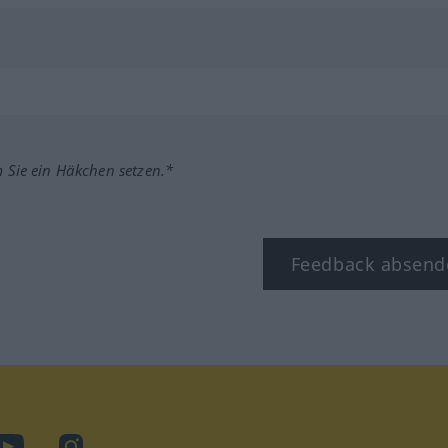
m Sie ein Häkchen setzen.*
Feedback absend
ook
YouTube
Instagram