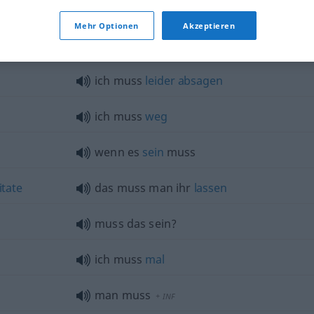
es muss
etwas
geschehen
Mehr Optionen
Akzeptieren
das muss
anders
werden
ich muss
leider
absagen
ich muss
weg
wenn es
sein
muss
itate
das muss man ihr
lassen
muss das sein?
ich muss
mal
man muss
+
INF