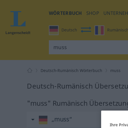
WÖRTERBUCH
SHOP
UNTERNE
Deutsch
Rumänisc
Deutsch-Rumänisch Wörterbuch
muss
Deutsch-Rumänisch Übersetzu
"muss" Rumänisch Übersetzun
„muss“
Ihre Priv