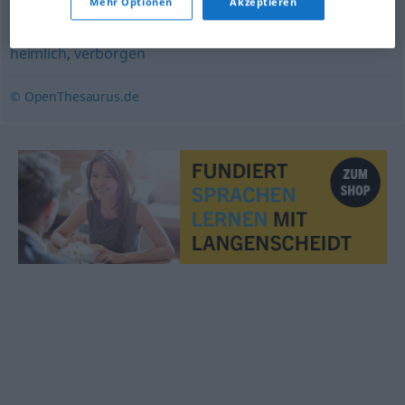
Mehr Optionen
Akzeptieren
heimlich
,
insgeheim
heimlich
,
verborgen
© OpenThesaurus.de