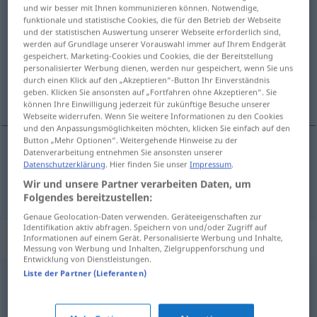
und wir besser mit Ihnen kommunizieren können. Notwendige,
geheim
adj
funktionale und statistische Cookies, die für den Betrieb der Webseite
und der statistischen Auswertung unserer Webseite erforderlich sind,
Übersicht aller Übersetzungen
werden auf Grundlage unserer Vorauswahl immer auf Ihrem Endgerät
gespeichert. Marketing-Cookies und Cookies, die der Bereitstellung
(Für mehr Details die Übersetzung anklicken/antippen)
personalisierter Werbung dienen, werden nur gespeichert, wenn Sie uns
durch einen Klick auf den „Akzeptieren“-Button Ihr Einverständnis
secret
geben. Klicken Sie ansonsten auf „Fortfahren ohne Akzeptieren“. Sie
können Ihre Einwilligung jederzeit für zukünftige Besuche unserer
Webseite widerrufen. Wenn Sie weitere Informationen zu den Cookies
und den Anpassungsmöglichkeiten möchten, klicken Sie einfach auf den
Button „Mehr Optionen“. Weitergehende Hinweise zu der
Datenverarbeitung entnehmen Sie ansonsten unserer
secret
n
geheim
Datenschutzerklärung
. Hier finden Sie unser
Impressum
.
Wir und unsere Partner verarbeiten Daten, um
Folgendes bereitzustellen:
Genaue Geolocation-Daten verwenden. Geräteeigenschaften zur
Identifikation aktiv abfragen. Speichern von und/oder Zugriff auf
Synonyme für "geheim"
Informationen auf einem Gerät. Personalisierte Werbung und Inhalte,
Messung von Werbung und Inhalten, Zielgruppenforschung und
Entwicklung von Dienstleistungen.
Liste der Partner (Lieferanten)
vertraulich