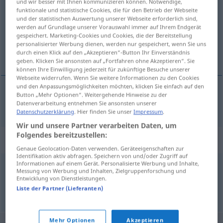
und wir besser mit Ihnen kommunizieren können. Notwendige,
funktionale und statistische Cookies, die für den Betrieb der Webseite
Übersicht aller Übersetzungen
und der statistischen Auswertung unserer Webseite erforderlich sind,
werden auf Grundlage unserer Vorauswahl immer auf Ihrem Endgerät
(Für mehr Details die Übersetzung anklicken/antippen)
gespeichert. Marketing-Cookies und Cookies, die der Bereitstellung
personalisierter Werbung dienen, werden nur gespeichert, wenn Sie uns
streng
durch einen Klick auf den „Akzeptieren“-Button Ihr Einverständnis
geben. Klicken Sie ansonsten auf „Fortfahren ohne Akzeptieren“. Sie
können Ihre Einwilligung jederzeit für zukünftige Besuche unserer
Webseite widerrufen. Wenn Sie weitere Informationen zu den Cookies
und den Anpassungsmöglichkeiten möchten, klicken Sie einfach auf den
Button „Mehr Optionen“. Weitergehende Hinweise zu der
streng
strict
Datenverarbeitung entnehmen Sie ansonsten unserer
Datenschutzerklärung
. Hier finden Sie unser
Impressum
.
Wir und unsere Partner verarbeiten Daten, um
Folgendes bereitzustellen:
Synonyme für "strict"
Genaue Geolocation-Daten verwenden. Geräteeigenschaften zur
Identifikation aktiv abfragen. Speichern von und/oder Zugriff auf
Informationen auf einem Gerät. Personalisierte Werbung und Inhalte,
Messung von Werbung und Inhalten, Zielgruppenforschung und
aspru
,
riguros
,
sever
,
strașnic
,
exact
,
precis
,
minim
Entwicklung von Dienstleistungen.
Liste der Partner (Lieferanten)
© LibreOffice
Mehr Optionen
Akzeptieren