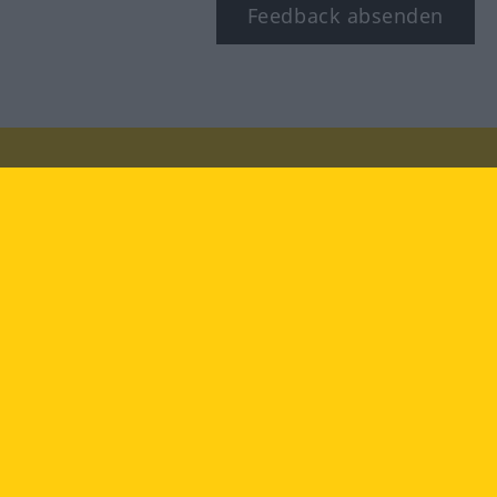
Feedback absenden
Besuchen Sie uns auf:
facebook
YouTube
Instagram
Langenscheidt
NUTZUNGSBEDINGUNGEN
DATENSCHUTZBESTIMMUNGEN