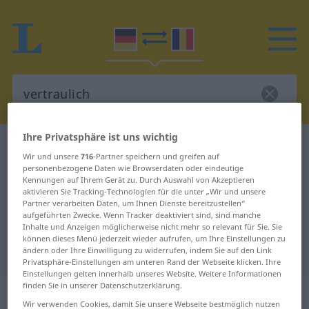
Ihre Privatsphäre ist uns wichtig
Deutsch-Rumänisch Wörterbuch
vertraulich
Wir und unsere
716
-Partner speichern und greifen auf
Deutsch-Rumänisch Übersetzung
personenbezogene Daten wie Browserdaten oder eindeutige
Kennungen auf Ihrem Gerät zu. Durch Auswahl von Akzeptieren
für "vertraulich"
aktivieren Sie Tracking-Technologien für die unter „Wir und unsere
Partner verarbeiten Daten, um Ihnen Dienste bereitzustellen“
aufgeführten Zwecke. Wenn Tracker deaktiviert sind, sind manche
Inhalte und Anzeigen möglicherweise nicht mehr so relevant für Sie. Sie
"vertraulich" Rumänisch
können dieses Menü jederzeit wieder aufrufen, um Ihre Einstellungen zu
Übersetzung
ändern oder Ihre Einwilligung zu widerrufen, indem Sie auf den Link
Privatsphäre-Einstellungen am unteren Rand der Webseite klicken. Ihre
Einstellungen gelten innerhalb unseres Website. Weitere Informationen
finden Sie in unserer Datenschutzerklärung.
„vertraulich“
: Adjektiv,
Wir verwenden Cookies, damit Sie unsere Webseite bestmöglich nutzen