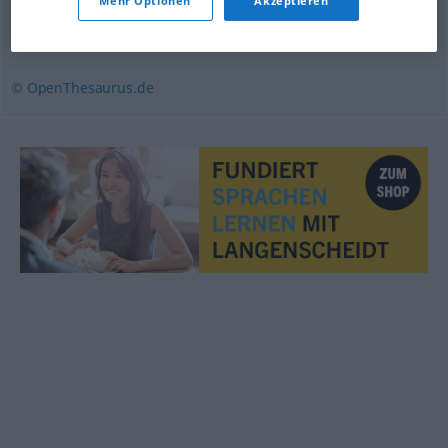
Mehr Optionen
Akzeptieren
intim
,
privat
,
persönlich
© OpenThesaurus.de