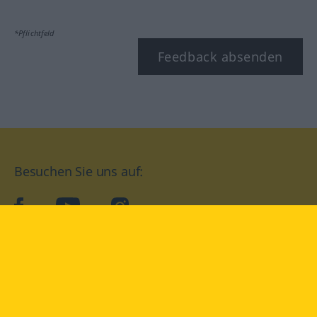
*Pflichtfeld
Feedback absenden
Besuchen Sie uns auf:
facebook
YouTube
Instagram
Langenscheidt