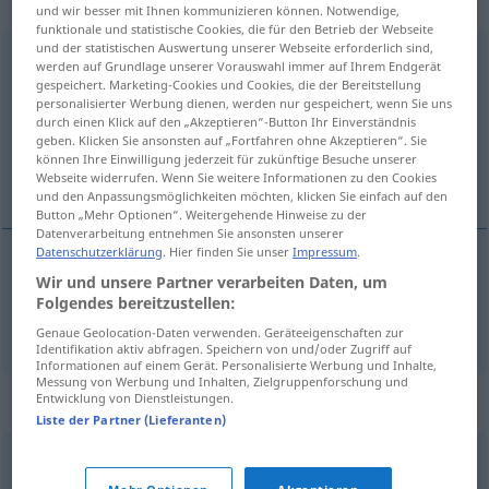
Eigenschaftswort
und wir besser mit Ihnen kommunizieren können. Notwendige,
funktionale und statistische Cookies, die für den Betrieb der Webseite
und der statistischen Auswertung unserer Webseite erforderlich sind,
vertraulich
adj
werden auf Grundlage unserer Vorauswahl immer auf Ihrem Endgerät
gespeichert. Marketing-Cookies und Cookies, die der Bereitstellung
Übersicht aller Übersetzungen
personalisierter Werbung dienen, werden nur gespeichert, wenn Sie uns
durch einen Klick auf den „Akzeptieren“-Button Ihr Einverständnis
(Für mehr Details die Übersetzung anklicken/antippen)
geben. Klicken Sie ansonsten auf „Fortfahren ohne Akzeptieren“. Sie
können Ihre Einwilligung jederzeit für zukünftige Besuche unserer
confidențial
Webseite widerrufen. Wenn Sie weitere Informationen zu den Cookies
und den Anpassungsmöglichkeiten möchten, klicken Sie einfach auf den
Button „Mehr Optionen“. Weitergehende Hinweise zu der
Datenverarbeitung entnehmen Sie ansonsten unserer
Datenschutzerklärung
. Hier finden Sie unser
Impressum
.
Wir und unsere Partner verarbeiten Daten, um
confidențial
vertraulich
Folgendes bereitzustellen:
Genaue Geolocation-Daten verwenden. Geräteeigenschaften zur
Identifikation aktiv abfragen. Speichern von und/oder Zugriff auf
Informationen auf einem Gerät. Personalisierte Werbung und Inhalte,
Messung von Werbung und Inhalten, Zielgruppenforschung und
Synonyme für "vertraulich"
Entwicklung von Dienstleistungen.
Liste der Partner (Lieferanten)
geheim