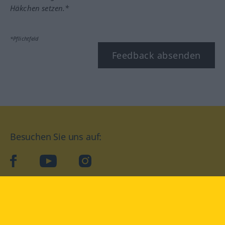
Häkchen setzen.*
*Pflichtfeld
Feedback absenden
Besuchen Sie uns auf:
facebook
YouTube
Instagram
Langenscheidt