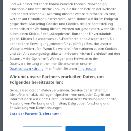
und wir besser mit Ihnen kommunizieren können. Notwendige,
wuchten
funktionale und statistische Cookies, die für den Betrieb der Webseite
UMG
und der statistischen Auswertung unserer Webseite erforderlich sind,
werden auf Grundlage unserer Vorauswahl immer auf Ihrem Endgerät
Übersicht aller Übersetzungen
gespeichert. Marketing-Cookies und Cookies, die der Bereitstellung
(Für mehr Details die Übersetzung anklicken/antippen)
personalisierter Werbung dienen, werden nur gespeichert, wenn Sie uns
durch einen Klick auf den „Akzeptieren“-Button Ihr Einverständnis
geben. Klicken Sie ansonsten auf „Fortfahren ohne Akzeptieren“. Sie
levantar com grande esforço, bater com toda
können Ihre Einwilligung jederzeit für zukünftige Besuche unserer
a força
Webseite widerrufen. Wenn Sie weitere Informationen zu den Cookies
und den Anpassungsmöglichkeiten möchten, klicken Sie einfach auf den
Button „Mehr Optionen“. Weitergehende Hinweise zu der
Datenverarbeitung entnehmen Sie ansonsten unserer
Datenschutzerklärung
. Hier finden Sie unser
Impressum
.
Wir und unsere Partner verarbeiten Daten, um
levantar
com grande
esforço
wuchten
(≈ heben)
Folgendes bereitzustellen:
UMG
Genaue Geolocation-Daten verwenden. Geräteeigenschaften zur
Identifikation aktiv abfragen. Speichern von und/oder Zugriff auf
Informationen auf einem Gerät. Personalisierte Werbung und Inhalte,
bater
com toda
a
força
wuchten
(≈ schlagen)
Messung von Werbung und Inhalten, Zielgruppenforschung und
Entwicklung von Dienstleistungen.
UMG
Liste der Partner (Lieferanten)