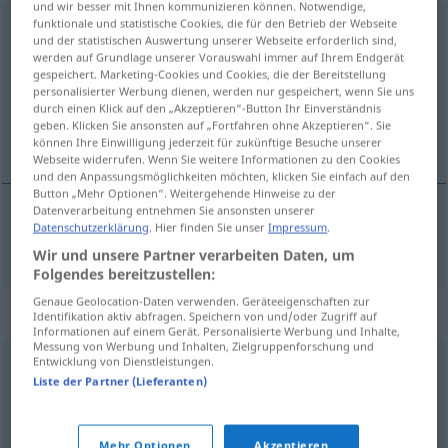
und wir besser mit Ihnen kommunizieren können. Notwendige,
funktionale und statistische Cookies, die für den Betrieb der Webseite
hochheben
und der statistischen Auswertung unserer Webseite erforderlich sind,
werden auf Grundlage unserer Vorauswahl immer auf Ihrem Endgerät
Übersicht aller Übersetzungen
gespeichert. Marketing-Cookies und Cookies, die der Bereitstellung
personalisierter Werbung dienen, werden nur gespeichert, wenn Sie uns
(Für mehr Details die Übersetzung anklicken/antippen)
durch einen Klick auf den „Akzeptieren“-Button Ihr Einverständnis
geben. Klicken Sie ansonsten auf „Fortfahren ohne Akzeptieren“. Sie
levantar
können Ihre Einwilligung jederzeit für zukünftige Besuche unserer
Webseite widerrufen. Wenn Sie weitere Informationen zu den Cookies
und den Anpassungsmöglichkeiten möchten, klicken Sie einfach auf den
Button „Mehr Optionen“. Weitergehende Hinweise zu der
Datenverarbeitung entnehmen Sie ansonsten unserer
Datenschutzerklärung
. Hier finden Sie unser
Impressum
.
levantar
hochheben
Wir und unsere Partner verarbeiten Daten, um
Folgendes bereitzustellen:
Genaue Geolocation-Daten verwenden. Geräteeigenschaften zur
Synonyme für "hochheben"
Identifikation aktiv abfragen. Speichern von und/oder Zugriff auf
Informationen auf einem Gerät. Personalisierte Werbung und Inhalte,
Messung von Werbung und Inhalten, Zielgruppenforschung und
Entwicklung von Dienstleistungen.
heben
,
anheben
,
wuchten
,
aufheben
,
stemmen
,
Liste der Partner (Lieferanten)
hochziehen
Mehr Optionen
Akzeptieren