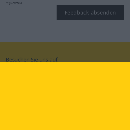
*Pflichtfeld
Feedback absenden
Besuchen Sie uns auf:
facebook
YouTube
Instagram
Langenscheidt
NUTZUNGSBEDINGUNGEN