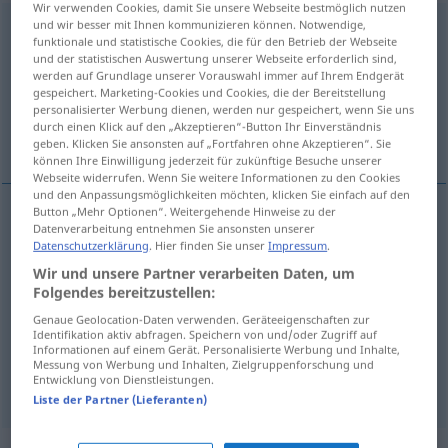
Wir verwenden Cookies, damit Sie unsere Webseite bestmöglich nutzen
und wir besser mit Ihnen kommunizieren können. Notwendige,
anheben
funktionale und statistische Cookies, die für den Betrieb der Webseite
und der statistischen Auswertung unserer Webseite erforderlich sind,
Übersicht aller Übersetzungen
werden auf Grundlage unserer Vorauswahl immer auf Ihrem Endgerät
(Für mehr Details die Übersetzung anklicken/antippen)
gespeichert. Marketing-Cookies und Cookies, die der Bereitstellung
personalisierter Werbung dienen, werden nur gespeichert, wenn Sie uns
durch einen Klick auf den „Akzeptieren“-Button Ihr Einverständnis
levantar um pouco, alçar, começar, entoar
geben. Klicken Sie ansonsten auf „Fortfahren ohne Akzeptieren“. Sie
können Ihre Einwilligung jederzeit für zukünftige Besuche unserer
Webseite widerrufen. Wenn Sie weitere Informationen zu den Cookies
und den Anpassungsmöglichkeiten möchten, klicken Sie einfach auf den
Button „Mehr Optionen“. Weitergehende Hinweise zu der
Datenverarbeitung entnehmen Sie ansonsten unserer
levantar
um pouco
anheben
Datenschutzerklärung
. Hier finden Sie unser
Impressum
.
Wir und unsere Partner verarbeiten Daten, um
alçar
anheben
Folgendes bereitzustellen:
Genaue Geolocation-Daten verwenden. Geräteeigenschaften zur
começar
anheben
(≈ anfangen)
Identifikation aktiv abfragen. Speichern von und/oder Zugriff auf
Informationen auf einem Gerät. Personalisierte Werbung und Inhalte,
Messung von Werbung und Inhalten, Zielgruppenforschung und
entoar
anheben
Entwicklung von Dienstleistungen.
MUS
Liste der Partner (Lieferanten)