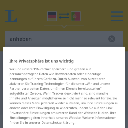
Deutsch-Portugiesisch Wörterbuch
anheben
Ihre Privatsphäre ist uns wichtig
Deutsch-Portugiesisch
Wir und unsere
716
-Partner speichern und greifen auf
personenbezogene Daten wie Browserdaten oder eindeutige
Übersetzung für "anheben"
Kennungen auf Ihrem Gerät zu. Durch Auswahl von Akzeptieren
aktivieren Sie Tracking-Technologien für die unter „Wir und unsere
Partner verarbeiten Daten, um Ihnen Dienste bereitzustellen“
aufgeführten Zwecke. Wenn Tracker deaktiviert sind, sind manche
"anheben" Portugiesisch
Inhalte und Anzeigen möglicherweise nicht mehr so relevant für Sie. Sie
können dieses Menü jederzeit wieder aufrufen, um Ihre Einstellungen zu
Übersetzung
ändern oder Ihre Einwilligung zu widerrufen, indem Sie auf den Link
Privatsphäre-Einstellungen am unteren Rand der Webseite klicken. Ihre
Einstellungen gelten innerhalb unseres Website. Weitere Informationen
„anheben“
finden Sie in unserer Datenschutzerklärung.