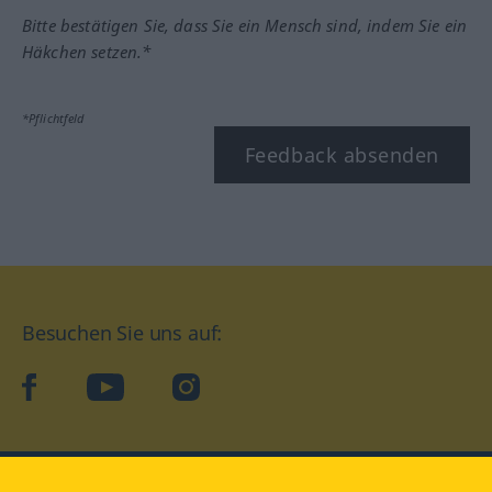
Bitte bestätigen Sie, dass Sie ein Mensch sind, indem Sie ein
Häkchen setzen.*
*Pflichtfeld
Feedback absenden
Besuchen Sie uns auf:
facebook
YouTube
Instagram