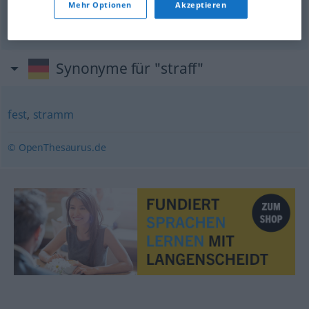
Mehr Optionen
Akzeptieren
Synonyme für "straff"
fest
,
stramm
© OpenThesaurus.de