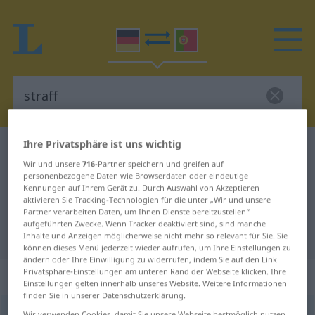
Ihre Privatsphäre ist uns wichtig
Deutsch-Portugiesisch Wörterbuch
straff
Wir und unsere
716
-Partner speichern und greifen auf
Deutsch-Portugiesisch
personenbezogene Daten wie Browserdaten oder eindeutige
Kennungen auf Ihrem Gerät zu. Durch Auswahl von Akzeptieren
Übersetzung für "straff"
aktivieren Sie Tracking-Technologien für die unter „Wir und unsere
Partner verarbeiten Daten, um Ihnen Dienste bereitzustellen“
aufgeführten Zwecke. Wenn Tracker deaktiviert sind, sind manche
"straff" Portugiesisch Übersetzung
Inhalte und Anzeigen möglicherweise nicht mehr so relevant für Sie. Sie
können dieses Menü jederzeit wieder aufrufen, um Ihre Einstellungen zu
ändern oder Ihre Einwilligung zu widerrufen, indem Sie auf den Link
Privatsphäre-Einstellungen am unteren Rand der Webseite klicken. Ihre
„straff“
Einstellungen gelten innerhalb unseres Website. Weitere Informationen
finden Sie in unserer Datenschutzerklärung.
straff
[ʃtraf]
Wir verwenden Cookies, damit Sie unsere Webseite bestmöglich nutzen