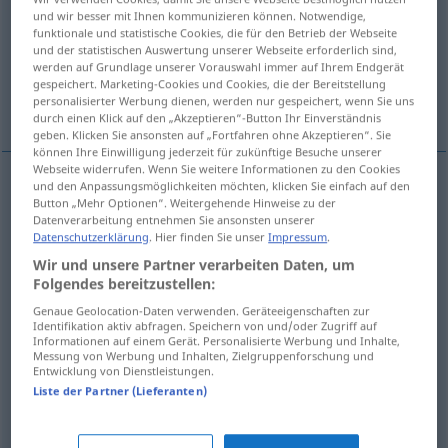
und wir besser mit Ihnen kommunizieren können. Notwendige,
funktionale und statistische Cookies, die für den Betrieb der Webseite
Übersicht aller Übersetzungen
und der statistischen Auswertung unserer Webseite erforderlich sind,
(Für mehr Details die Übersetzung anklicken/antippen)
werden auf Grundlage unserer Vorauswahl immer auf Ihrem Endgerät
gespeichert. Marketing-Cookies und Cookies, die der Bereitstellung
personalisierter Werbung dienen, werden nur gespeichert, wenn Sie uns
teso, rígido, esticado, rijo, enérgico, rigoroso
durch einen Klick auf den „Akzeptieren“-Button Ihr Einverständnis
geben. Klicken Sie ansonsten auf „Fortfahren ohne Akzeptieren“. Sie
können Ihre Einwilligung jederzeit für zukünftige Besuche unserer
Webseite widerrufen. Wenn Sie weitere Informationen zu den Cookies
und den Anpassungsmöglichkeiten möchten, klicken Sie einfach auf den
Button „Mehr Optionen“. Weitergehende Hinweise zu der
teso
straff
Datenverarbeitung entnehmen Sie ansonsten unserer
Datenschutzerklärung
. Hier finden Sie unser
Impressum
.
rígido
straff
Wir und unsere Partner verarbeiten Daten, um
Folgendes bereitzustellen:
esticado
straff
Seil, Saiten
Genaue Geolocation-Daten verwenden. Geräteeigenschaften zur
Identifikation aktiv abfragen. Speichern von und/oder Zugriff auf
Informationen auf einem Gerät. Personalisierte Werbung und Inhalte,
rijo
straff
Person
Messung von Werbung und Inhalten, Zielgruppenforschung und
Entwicklung von Dienstleistungen.
Liste der Partner (Lieferanten)
enérgico
straff
FIG
rigoroso
straff
Regelung