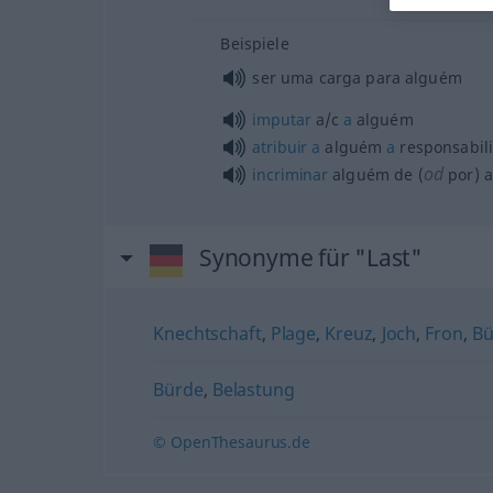
Beispiele
ser uma carga para alguém
imputar
a/c
a
alguém
atribuir
a
alguém
a
responsabil
od
incriminar
alguém de (
por)
a
Synonyme für "Last"
Knechtschaft
,
Plage
,
Kreuz
,
Joch
,
Fron
,
Bü
Bürde
,
Belastung
© OpenThesaurus.de