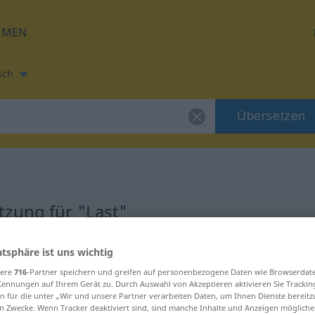
HMEN
sch
Übersetzen
zung für "Last"
ung
atsphäre ist uns wichtig
sere
716
-Partner speichern und greifen auf personenbezogene Daten wie Browserdat
Kennungen auf Ihrem Gerät zu. Durch Auswahl von Akzeptieren aktivieren Sie Trackin
n für die unter „Wir und unsere Partner verarbeiten Daten, um Ihnen Dienste bereitz
n Zwecke. Wenn Tracker deaktiviert sind, sind manche Inhalte und Anzeigen mögliche