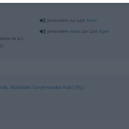
jemandem zur Last
fallen
jemandem
etwas
zur Last
legen
idade de
a/c
/c
rde
,
Mühlstein (an jemandes Hals) (fig.)