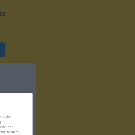
DE
en oder
g-
ustellen“
rweise nicht