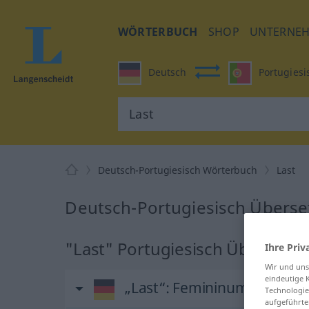
WÖRTERBUCH
SHOP
UNTERNE
Deutsch
Portugiesi
Deutsch-Portugiesisch Wörterbuch
Last
Deutsch-Portugiesisch Überset
"Last" Portugiesisch Übersetz
Ihre Priv
Wir und un
eindeutige 
„Last“
: Femininum
Technologie
aufgeführte