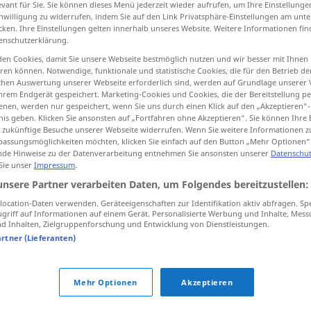
evant für Sie. Sie können dieses Menü jederzeit wieder aufrufen, um Ihre Einstellung
inwilligung zu widerrufen, indem Sie auf den Link Privatsphäre-Einstellungen am unt
cken. Ihre Einstellungen gelten innerhalb unseres Website. Weitere Informationen fin
enschutzerklärung.
en Cookies, damit Sie unsere Webseite bestmöglich nutzen und wir besser mit Ihnen
tippen)
en können. Notwendige, funktionale und statistische Cookies, die für den Betrieb d
ischen Auswertung unserer Webseite erforderlich sind, werden auf Grundlage unserer
o
hrem Endgerät gespeichert. Marketing-Cookies und Cookies, die der Bereitstellung per
nen, werden nur gespeichert, wenn Sie uns durch einen Klick auf den „Akzeptieren“-
nis geben. Klicken Sie ansonsten auf „Fortfahren ohne Akzeptieren“. Sie können Ihre 
ür zukünftige Besuche unserer Webseite widerrufen. Wenn Sie weitere Informationen 
assungsmöglichkeiten möchten, klicken Sie einfach auf den Button „Mehr Optionen“
Last
de Hinweise zu der Datenverarbeitung entnehmen Sie ansonsten unserer
Datenschut
 Sie unser
Impressum
.
unsere Partner verarbeiten Daten, um Folgendes bereitzustellen:
Last
(≈ Gewicht, Bürde)
ocation-Daten verwenden. Geräteeigenschaften zur Identifikation aktiv abfragen. Sp
griff auf Informationen auf einem Gerät. Personalisierte Werbung und Inhalte, Mes
 Inhalten, Zielgruppenforschung und Entwicklung von Dienstleistungen.
artner (Lieferanten)
Last
(≈ Pflicht)
Mehr Optionen
Akzeptieren
zulasten
zu Lasten (von)
→ siehe „
HANDEL