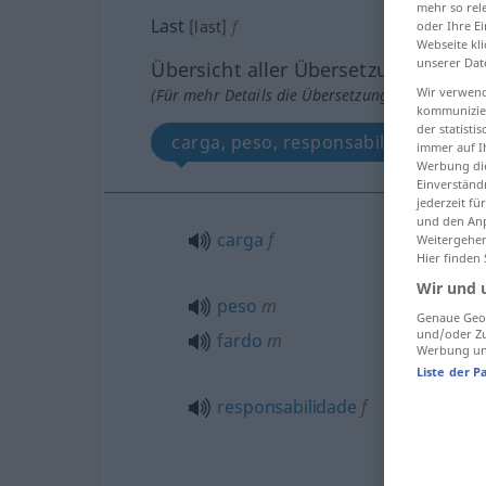
mehr so rel
Last
[last]
f
oder Ihre E
Webseite kli
unserer Dat
Übersicht aller Übersetzungen
Wir verwend
(Für mehr Details die Übersetzung anklicken/an
kommunizier
der statist
carga, peso, responsabilidade, fard
immer auf I
Werbung die
Einverständ
jederzeit f
und den Anp
carga
f
Weitergehen
Hier finden
Wir und 
peso
m
Genaue Geol
und/oder Zu
fardo
m
Werbung und
Liste der P
responsabilidade
f