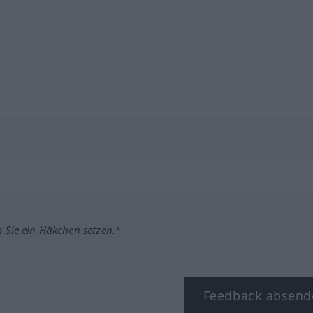
m Sie ein Häkchen setzen.*
Feedback absend