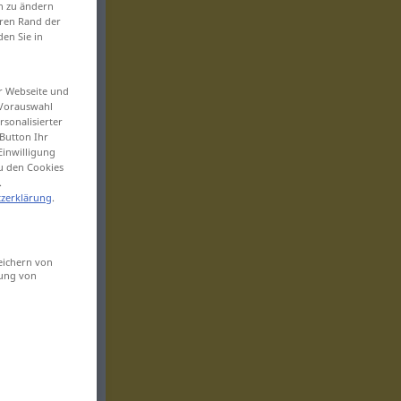
en zu ändern
eren Rand der
den Sie in
er Webseite und
 Vorauswahl
sonalisierter
Button Ihr
Einwilligung
zu den Cookies
.
zerklärung
.
eichern von
sung von
“