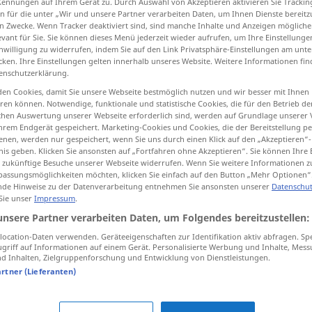
Kennungen auf Ihrem Gerät zu. Durch Auswahl von Akzeptieren aktivieren Sie Trackin
n für die unter „Wir und unsere Partner verarbeiten Daten, um Ihnen Dienste bereitz
n Zwecke. Wenn Tracker deaktiviert sind, sind manche Inhalte und Anzeigen mögliche
evant für Sie. Sie können dieses Menü jederzeit wieder aufrufen, um Ihre Einstellung
inwilligung zu widerrufen, indem Sie auf den Link Privatsphäre-Einstellungen am unt
tippen)
cken. Ihre Einstellungen gelten innerhalb unseres Website. Weitere Informationen fin
enschutzerklärung.
en Cookies, damit Sie unsere Webseite bestmöglich nutzen und wir besser mit Ihnen
en können. Notwendige, funktionale und statistische Cookies, die für den Betrieb d
ischen Auswertung unserer Webseite erforderlich sind, werden auf Grundlage unserer
hrem Endgerät gespeichert. Marketing-Cookies und Cookies, die der Bereitstellung per
nen, werden nur gespeichert, wenn Sie uns durch einen Klick auf den „Akzeptieren“-
nis geben. Klicken Sie ansonsten auf „Fortfahren ohne Akzeptieren“. Sie können Ihre 
ür zukünftige Besuche unserer Webseite widerrufen. Wenn Sie weitere Informationen 
kreuz und
quer
assungsmöglichkeiten möchten, klicken Sie einfach auf den Button „Mehr Optionen“
de Hinweise zu der Datenverarbeitung entnehmen Sie ansonsten unserer
Datenschut
 Sie unser
Impressum
.
unsere Partner verarbeiten Daten, um Folgendes bereitzustellen:
zung
ocation-Daten verwenden. Geräteeigenschaften zur Identifikation aktiv abfragen. Sp
griff auf Informationen auf einem Gerät. Personalisierte Werbung und Inhalte, Mes
 Inhalten, Zielgruppenforschung und Entwicklung von Dienstleistungen.
artner (Lieferanten)