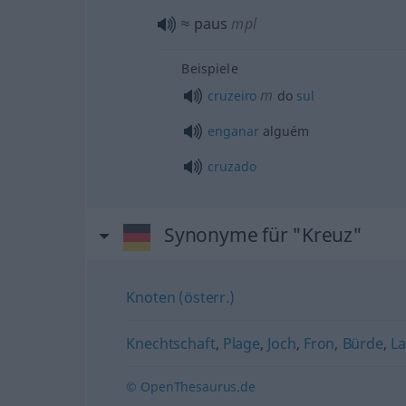
≈ paus
mpl
Beispiele
m
cruzeiro
do
sul
enganar
alguém
cruzado
Synonyme für "Kreuz"
Knoten (österr.)
Knechtschaft
,
Plage
,
Joch
,
Fron
,
Bürde
,
La
© OpenThesaurus.de