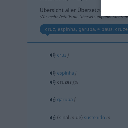
Übersicht aller Übersetzungen
(Für mehr Details die Übersetzung anklicken/an
cruz
f
espinha
f
cruzes
fpl
garupa
f
(sinal
m
de)
sustenido
m