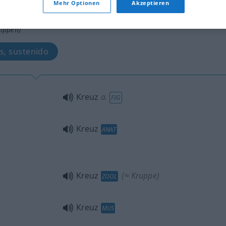
Mehr Optionen
Akzeptieren
tippen)
cruz, espinha, garupa, ≈ paus, cruzes, sustenido
Kreuz
a.
FIG
Kreuz
ANAT
Kreuz
(≈ Kruppe)
ZOOL
Kreuz
MUS