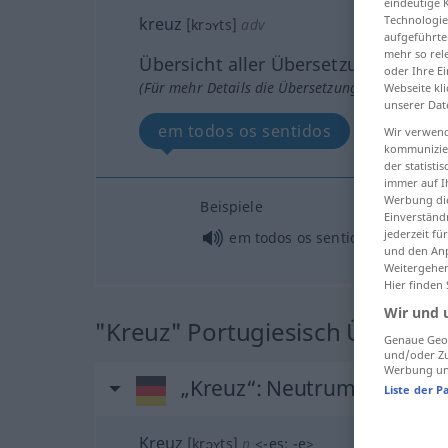
eindeutige 
Technologie
kreuz
[krɔʏts]
adv
aufgeführte
mehr so rel
Übersicht aller Übersetzungen
oder Ihre E
(Für mehr Details die Übersetzung anklicken/an
Webseite kli
unserer Dat
em todos os sentidos
Wir verwend
kommunizier
der statist
immer auf I
Werbung die
Beispiele
Einverständ
jederzeit f
em todos os sentidos
und den Anp
Weitergehen
Hier finden
Wir und 
"Kreuz" Portugiesisch Überset
Genaue Geol
und/oder Zu
Werbung und
„Kreuz“
: Neutrum
Liste der P
Kreuz
[krɔʏts]
n
<
-es
;
-e
>