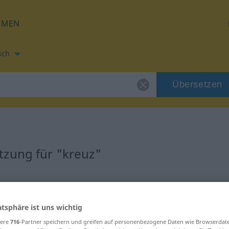
HMEN
sch
Übersetzen
tzung für "kreuz"
zung
atsphäre ist uns wichtig
sere
716
-Partner speichern und greifen auf personenbezogene Daten wie Browserdat