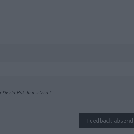
m Sie ein Häkchen setzen.*
Feedback absend