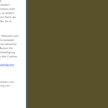
g-
ustellen“
rweise nicht
en zu ändern
eren Rand der
den Sie in
er Webseite und
 Vorauswahl
sonalisierter
Button Ihr
Einwilligung
zu den Cookies
.
zerklärung
.
eichern von
sung von