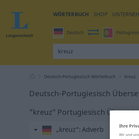
WÖRTERBUCH
SHOP
UNTERNE
Deutsch
Portugiesi
Deutsch-Portugiesisch Wörterbuch
kreuz
Deutsch-Portugiesisch Überse
"kreuz" Portugiesisch Überset
Ihre Priv
„kreuz“
: Adverb
Wir und un