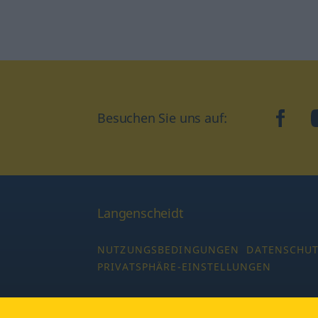
Besuchen Sie uns auf:
faceb
Langenscheidt
NUTZUNGSBEDINGUNGEN
DATENSCHU
PRIVATSPHÄRE-EINSTELLUNGEN
Copyright © 2026 PONS Langenscheidt GmbH,