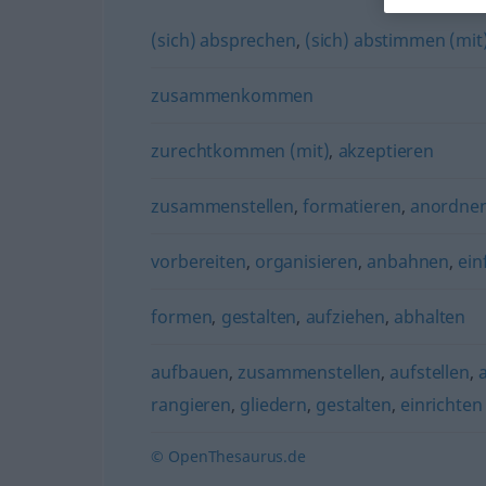
(sich) absprechen
,
(sich) abstimmen (mit
zusammenkommen
zurechtkommen (mit)
,
akzeptieren
zusammenstellen
,
formatieren
,
anordne
vorbereiten
,
organisieren
,
anbahnen
,
ein
formen
,
gestalten
,
aufziehen
,
abhalten
aufbauen
,
zusammenstellen
,
aufstellen
,
rangieren
,
gliedern
,
gestalten
,
einrichten
© OpenThesaurus.de