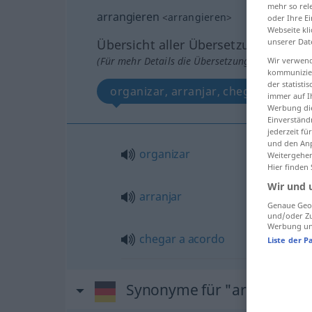
mehr so rel
arrangieren
<
arrangieren
>
oder Ihre E
Webseite kli
unserer Dat
Übersicht aller Übersetzungen
(Für mehr Details die Übersetzung anklicken/an
Wir verwend
kommunizier
der statist
organizar, arranjar, chegar a acord
immer auf I
Werbung die
Einverständ
jederzeit f
und den Anp
organizar
Weitergehen
Hier finden
Wir und 
arranjar
Genaue Geol
und/oder Zu
Werbung und
chegar
a
acordo
Liste der P
Synonyme für "arrangiere