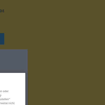
DE
en oder
g-
ustellen“
rweise nicht