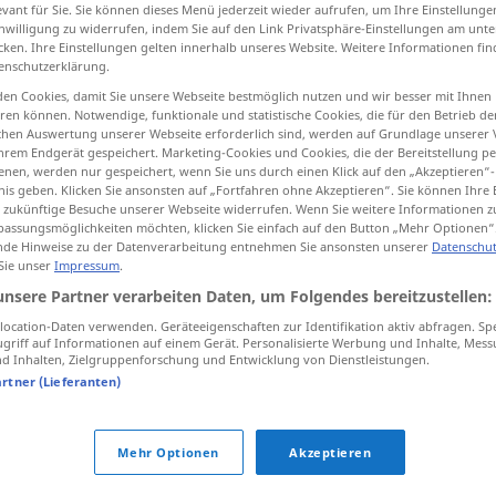
evant für Sie. Sie können dieses Menü jederzeit wieder aufrufen, um Ihre Einstellung
inwilligung zu widerrufen, indem Sie auf den Link Privatsphäre-Einstellungen am unt
cken. Ihre Einstellungen gelten innerhalb unseres Website. Weitere Informationen fin
enschutzerklärung.
tippen)
en Cookies, damit Sie unsere Webseite bestmöglich nutzen und wir besser mit Ihnen
en können. Notwendige, funktionale und statistische Cookies, die für den Betrieb d
ischen Auswertung unserer Webseite erforderlich sind, werden auf Grundlage unserer
o
hrem Endgerät gespeichert. Marketing-Cookies und Cookies, die der Bereitstellung per
nen, werden nur gespeichert, wenn Sie uns durch einen Klick auf den „Akzeptieren“-
nis geben. Klicken Sie ansonsten auf „Fortfahren ohne Akzeptieren“. Sie können Ihre 
ür zukünftige Besuche unserer Webseite widerrufen. Wenn Sie weitere Informationen 
assungsmöglichkeiten möchten, klicken Sie einfach auf den Button „Mehr Optionen“
arrangieren
de Hinweise zu der Datenverarbeitung entnehmen Sie ansonsten unserer
Datenschut
 Sie unser
Impressum
.
unsere Partner verarbeiten Daten, um Folgendes bereitzustellen:
arrangieren
ocation-Daten verwenden. Geräteeigenschaften zur Identifikation aktiv abfragen. Sp
griff auf Informationen auf einem Gerät. Personalisierte Werbung und Inhalte, Mes
 Inhalten, Zielgruppenforschung und Entwicklung von Dienstleistungen.
arrangieren
artner (Lieferanten)
Mehr Optionen
Akzeptieren
n"