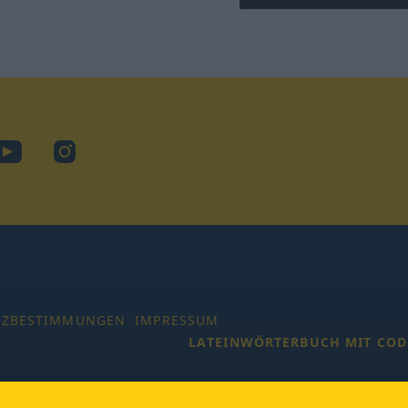
ook
YouTube
Instagram
TZBESTIMMUNGEN
IMPRESSUM
LATEINWÖRTERBUCH MIT COD
 Alle Rechte vorbehalten.