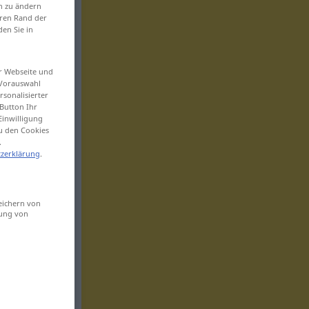
en zu ändern
eren Rand der
den Sie in
er Webseite und
 Vorauswahl
sonalisierter
Button Ihr
Einwilligung
zu den Cookies
.
zerklärung
.
eichern von
sung von