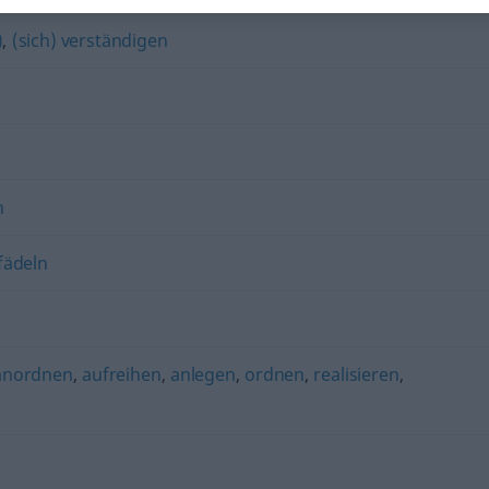
)
,
(sich) verständigen
n
fädeln
anordnen
,
aufreihen
,
anlegen
,
ordnen
,
realisieren
,