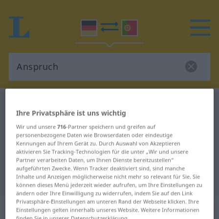
Deutsch-Portugiesisch Wörterbuch
Anspruch
Ihre Privatsphäre ist uns wichtig
Deutsch-Portugiesisch
Wir und unsere
716
-Partner speichern und greifen auf
Übersetzung für "Anspruch"
personenbezogene Daten wie Browserdaten oder eindeutige
Kennungen auf Ihrem Gerät zu. Durch Auswahl von Akzeptieren
aktivieren Sie Tracking-Technologien für die unter „Wir und unsere
Partner verarbeiten Daten, um Ihnen Dienste bereitzustellen“
"Anspruch" Portugiesisch
aufgeführten Zwecke. Wenn Tracker deaktiviert sind, sind manche
Inhalte und Anzeigen möglicherweise nicht mehr so relevant für Sie. Sie
Übersetzung
können dieses Menü jederzeit wieder aufrufen, um Ihre Einstellungen zu
ändern oder Ihre Einwilligung zu widerrufen, indem Sie auf den Link
Privatsphäre-Einstellungen am unteren Rand der Webseite klicken. Ihre
„Anspruch“
: Maskulinum
Einstellungen gelten innerhalb unseres Website. Weitere Informationen
finden Sie in unserer Datenschutzerklärung.