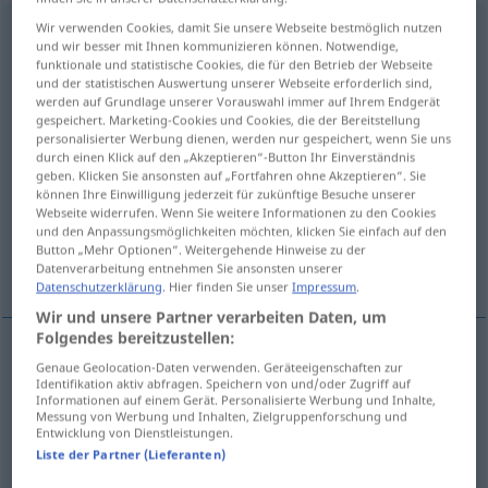
Wir verwenden Cookies, damit Sie unsere Webseite bestmöglich nutzen
Anspruch
m
und wir besser mit Ihnen kommunizieren können. Notwendige,
funktionale und statistische Cookies, die für den Betrieb der Webseite
Übersicht aller Übersetzungen
und der statistischen Auswertung unserer Webseite erforderlich sind,
(Für mehr Details die Übersetzung anklicken/antippen)
werden auf Grundlage unserer Vorauswahl immer auf Ihrem Endgerät
gespeichert. Marketing-Cookies und Cookies, die der Bereitstellung
personalisierter Werbung dienen, werden nur gespeichert, wenn Sie uns
direito a...
pretensão a...
durch einen Klick auf den „Akzeptieren“-Button Ihr Einverständnis
geben. Klicken Sie ansonsten auf „Fortfahren ohne Akzeptieren“. Sie
können Ihre Einwilligung jederzeit für zukünftige Besuche unserer
ser muito exigente para com...
Webseite widerrufen. Wenn Sie weitere Informationen zu den Cookies
und den Anpassungsmöglichkeiten möchten, klicken Sie einfach auf den
Button „Mehr Optionen“. Weitergehende Hinweise zu der
recorrer a...
exigir...
levar...
Datenverarbeitung entnehmen Sie ansonsten unserer
Datenschutzerklärung
. Hier finden Sie unser
Impressum
.
Wir und unsere Partner verarbeiten Daten, um
Folgendes bereitzustellen:
Beispiele
Genaue Geolocation-Daten verwenden. Geräteeigenschaften zur
Identifikation aktiv abfragen. Speichern von und/oder Zugriff auf
Anspruch auf
(
AKK
)
Informationen auf einem Gerät. Personalisierte Werbung und Inhalte,
Messung von Werbung und Inhalten, Zielgruppenforschung und
m
m
direito
a
,
título
a
Entwicklung von Dienstleistungen.
Liste der Partner (Lieferanten)