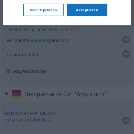
(≈ Forderung)
Anspruch auf
(
AKK
)
Mehr Optionen
Akzeptieren
f
f
pretensão
a
,
reivindicação
de
(hohe) Ansprüche
stellen
an
(
AKK
)
ser (muito)
exigente
para com
exigir
(muito) de
Beispiele anzeigen
Beispielsätze für "Anspruch"
Anspruch
erheben
auf
(
AKK
)
reclamar
(o) direito
a