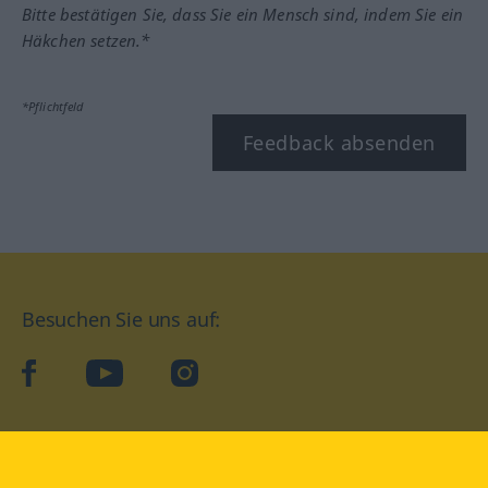
Bitte bestätigen Sie, dass Sie ein Mensch sind, indem Sie ein
Häkchen setzen.*
*Pflichtfeld
Feedback absenden
Besuchen Sie uns auf:
facebook
YouTube
Instagram