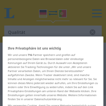
Ihre Privatsphäre ist uns wichtig
Deutsch-Portugiesisch Wörterbuch
Qualität
Wir und unsere
716
-Partner speichern und greifen auf
Deutsch-Portugiesisch
personenbezogene Daten wie Browserdaten oder eindeutige
Kennungen auf Ihrem Gerät zu. Durch Auswahl von Akzeptieren
Übersetzung für "Qualität"
aktivieren Sie Tracking-Technologien für die unter „Wir und unsere
Partner verarbeiten Daten, um Ihnen Dienste bereitzustellen“
aufgeführten Zwecke. Wenn Tracker deaktiviert sind, sind manche
"Qualität" Portugiesisch
Inhalte und Anzeigen möglicherweise nicht mehr so relevant für Sie. Sie
können dieses Menü jederzeit wieder aufrufen, um Ihre Einstellungen zu
Übersetzung
ändern oder Ihre Einwilligung zu widerrufen, indem Sie auf den Link
Privatsphäre-Einstellungen am unteren Rand der Webseite klicken. Ihre
Einstellungen gelten innerhalb unseres Website. Weitere Informationen
„Qualität“
: Femininum
finden Sie in unserer Datenschutzerklärung.
Wir verwenden Cookies, damit Sie unsere Webseite bestmöglich nutzen