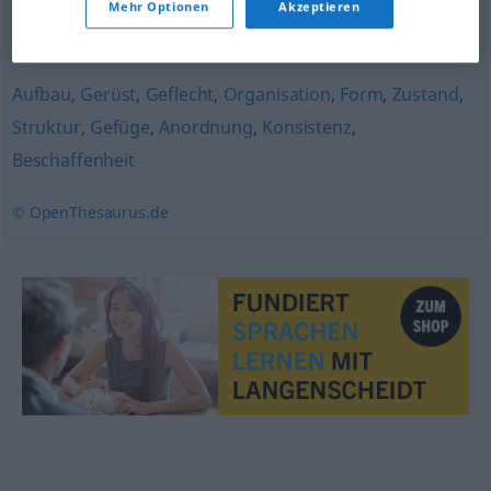
Mehr Optionen
Akzeptieren
Wertigkeit
,
(gute) Beschaffenheit
,
Güte
Aufbau
,
Gerüst
,
Geflecht
,
Organisation
,
Form
,
Zustand
,
Struktur
,
Gefüge
,
Anordnung
,
Konsistenz
,
Beschaffenheit
© OpenThesaurus.de