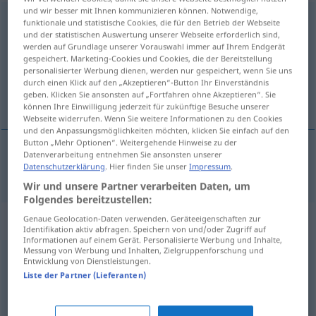
und wir besser mit Ihnen kommunizieren können. Notwendige,
Qualität
[kvaliˈtɛːt]
f
funktionale und statistische Cookies, die für den Betrieb der Webseite
und der statistischen Auswertung unserer Webseite erforderlich sind,
Übersicht aller Übersetzungen
werden auf Grundlage unserer Vorauswahl immer auf Ihrem Endgerät
gespeichert. Marketing-Cookies und Cookies, die der Bereitstellung
(Für mehr Details die Übersetzung anklicken/antippen)
personalisierter Werbung dienen, werden nur gespeichert, wenn Sie uns
durch einen Klick auf den „Akzeptieren“-Button Ihr Einverständnis
qualidade
geben. Klicken Sie ansonsten auf „Fortfahren ohne Akzeptieren“. Sie
können Ihre Einwilligung jederzeit für zukünftige Besuche unserer
Webseite widerrufen. Wenn Sie weitere Informationen zu den Cookies
und den Anpassungsmöglichkeiten möchten, klicken Sie einfach auf den
Button „Mehr Optionen“. Weitergehende Hinweise zu der
Datenverarbeitung entnehmen Sie ansonsten unserer
Datenschutzerklärung
. Hier finden Sie unser
Impressum
.
qualidade
f
Qualität
Wir und unsere Partner verarbeiten Daten, um
Folgendes bereitzustellen:
Synonyme für "Qualität"
Genaue Geolocation-Daten verwenden. Geräteeigenschaften zur
Identifikation aktiv abfragen. Speichern von und/oder Zugriff auf
Informationen auf einem Gerät. Personalisierte Werbung und Inhalte,
Messung von Werbung und Inhalten, Zielgruppenforschung und
Entwicklung von Dienstleistungen.
Anspruch
,
Ambition
,
Niveau
Liste der Partner (Lieferanten)
Stufe
,
Rang
,
Grad
,
Klasse