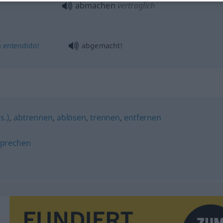
abmachen
vertraglich
á
entendido!
abgemacht!
s.)
,
abtrennen
,
ablösen
,
trennen
,
entfernen
prechen