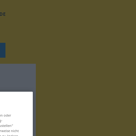
DE
en oder
g-
ustellen“
rweise nicht
en zu ändern