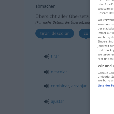
oder Ihre E
abmachen
Webseite kli
unserer Dat
Übersicht aller Übersetzungen
Wir verwend
(Für mehr Details die Übersetzung anklicken/an
kommunizier
der statist
tirar, descolar
combinar, arran
immer auf I
Werbung die
Einverständ
jederzeit f
und den Anp
Weitergehen
tirar
Hier finden
Wir und 
descolar
Genaue Geol
und/oder Zu
Werbung und
combinar
,
arranjar
Liste der P
ajustar