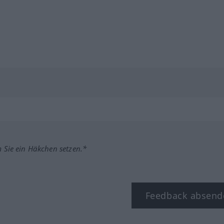
m Sie ein Häkchen setzen.*
Feedback absend