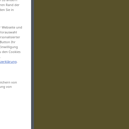
eren Rand der
den Sie in
er Webseite und
 Vorauswahl
sonalisierter
Button Ihr
Einwilligung
zu den Cookies
.
zerklärung
.
eichern von
sung von