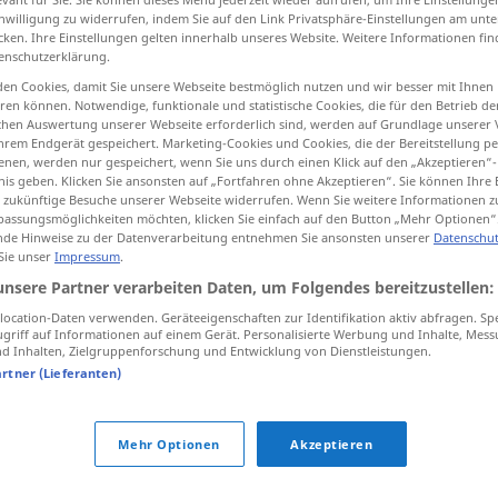
inwilligung zu widerrufen, indem Sie auf den Link Privatsphäre-Einstellungen am unt
cken. Ihre Einstellungen gelten innerhalb unseres Website. Weitere Informationen fin
enschutzerklärung.
en Cookies, damit Sie unsere Webseite bestmöglich nutzen und wir besser mit Ihnen
tippen)
en können. Notwendige, funktionale und statistische Cookies, die für den Betrieb d
ischen Auswertung unserer Webseite erforderlich sind, werden auf Grundlage unserer
jar, ajustar, estipular, determinar
hrem Endgerät gespeichert. Marketing-Cookies und Cookies, die der Bereitstellung per
nen, werden nur gespeichert, wenn Sie uns durch einen Klick auf den „Akzeptieren“-
nis geben. Klicken Sie ansonsten auf „Fortfahren ohne Akzeptieren“. Sie können Ihre 
ür zukünftige Besuche unserer Webseite widerrufen. Wenn Sie weitere Informationen 
assungsmöglichkeiten möchten, klicken Sie einfach auf den Button „Mehr Optionen“
de Hinweise zu der Datenverarbeitung entnehmen Sie ansonsten unserer
Datenschut
abmachen
(≈ ablösen)
 Sie unser
Impressum
.
unsere Partner verarbeiten Daten, um Folgendes bereitzustellen:
abmachen
ocation-Daten verwenden. Geräteeigenschaften zur Identifikation aktiv abfragen. Sp
griff auf Informationen auf einem Gerät. Personalisierte Werbung und Inhalte, Mes
 Inhalten, Zielgruppenforschung und Entwicklung von Dienstleistungen.
abmachen
(≈ verabreden)
artner (Lieferanten)
abmachen
Arbeit, Preis
Mehr Optionen
Akzeptieren