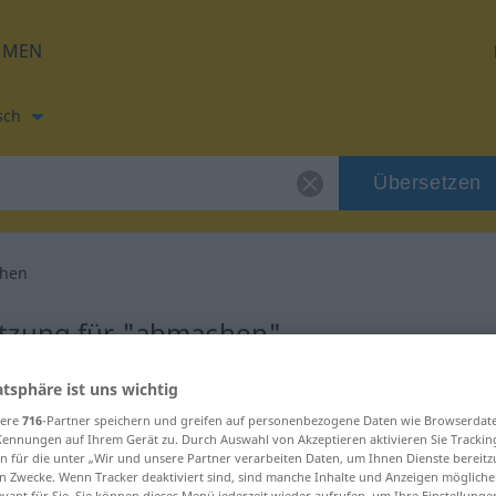
HMEN
sch
Übersetzen
hen
etzung für "abmachen"
atsphäre ist uns wichtig
rsetzung
sere
716
-Partner speichern und greifen auf personenbezogene Daten wie Browserdat
Kennungen auf Ihrem Gerät zu. Durch Auswahl von Akzeptieren aktivieren Sie Trackin
n für die unter „Wir und unsere Partner verarbeiten Daten, um Ihnen Dienste bereitz
n Zwecke. Wenn Tracker deaktiviert sind, sind manche Inhalte und Anzeigen mögliche
evant für Sie. Sie können dieses Menü jederzeit wieder aufrufen, um Ihre Einstellung