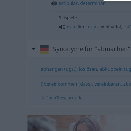
estipular
,
determinar
Beispiele
está
dito!,
está
combinado!,
est
Synonyme für "abmachen"
abhängen (ugs.)
,
loslösen
,
abkuppeln (ug
übereinkommen (dass)
,
vereinbaren
,
abs
© OpenThesaurus.de