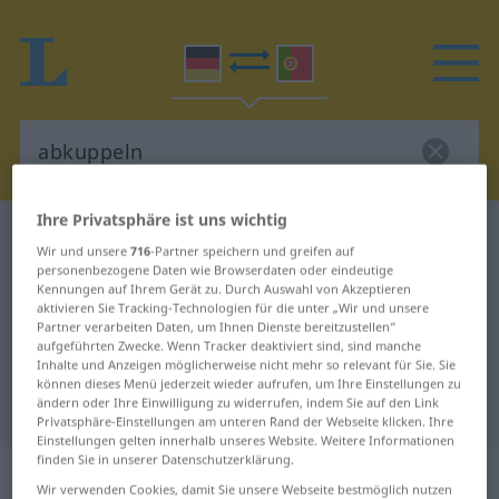
Ihre Privatsphäre ist uns wichtig
Deutsch-Portugiesisch Wörterbuch
abkuppeln
Wir und unsere
716
-Partner speichern und greifen auf
Deutsch-Portugiesisch
personenbezogene Daten wie Browserdaten oder eindeutige
Kennungen auf Ihrem Gerät zu. Durch Auswahl von Akzeptieren
Übersetzung für "abkuppeln"
aktivieren Sie Tracking-Technologien für die unter „Wir und unsere
Partner verarbeiten Daten, um Ihnen Dienste bereitzustellen“
aufgeführten Zwecke. Wenn Tracker deaktiviert sind, sind manche
Inhalte und Anzeigen möglicherweise nicht mehr so relevant für Sie. Sie
"abkuppeln" Portugiesisch
können dieses Menü jederzeit wieder aufrufen, um Ihre Einstellungen zu
ändern oder Ihre Einwilligung zu widerrufen, indem Sie auf den Link
Übersetzung
Privatsphäre-Einstellungen am unteren Rand der Webseite klicken. Ihre
Einstellungen gelten innerhalb unseres Website. Weitere Informationen
finden Sie in unserer Datenschutzerklärung.
„abkuppeln“
Wir verwenden Cookies, damit Sie unsere Webseite bestmöglich nutzen