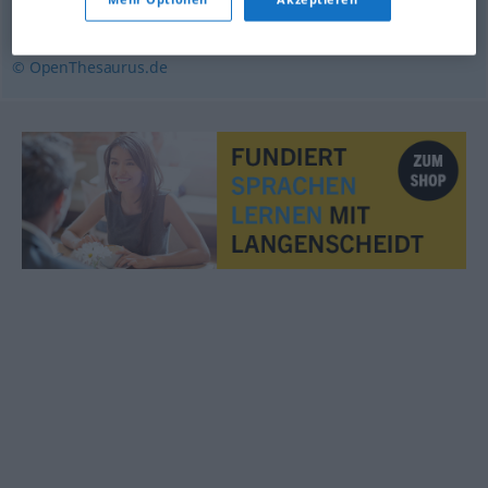
ablösen
,
trennen
,
entfernen
© OpenThesaurus.de