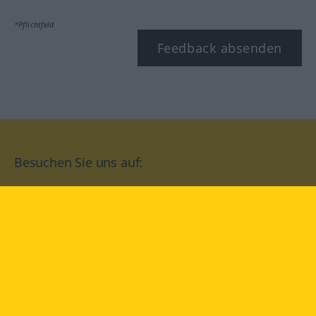
*Pflichtfeld
Feedback absenden
Besuchen Sie uns auf:
facebook
YouTube
Instagram
Langenscheidt