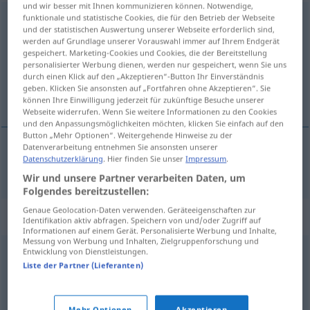
und wir besser mit Ihnen kommunizieren können. Notwendige,
funktionale und statistische Cookies, die für den Betrieb der Webseite
abkuppeln
<
-ele-
>
und der statistischen Auswertung unserer Webseite erforderlich sind,
werden auf Grundlage unserer Vorauswahl immer auf Ihrem Endgerät
Übersicht aller Übersetzungen
gespeichert. Marketing-Cookies und Cookies, die der Bereitstellung
(Für mehr Details die Übersetzung anklicken/antippen)
personalisierter Werbung dienen, werden nur gespeichert, wenn Sie uns
durch einen Klick auf den „Akzeptieren“-Button Ihr Einverständnis
geben. Klicken Sie ansonsten auf „Fortfahren ohne Akzeptieren“. Sie
desengatar
können Ihre Einwilligung jederzeit für zukünftige Besuche unserer
Webseite widerrufen. Wenn Sie weitere Informationen zu den Cookies
und den Anpassungsmöglichkeiten möchten, klicken Sie einfach auf den
Button „Mehr Optionen“. Weitergehende Hinweise zu der
Datenverarbeitung entnehmen Sie ansonsten unserer
Datenschutzerklärung
. Hier finden Sie unser
Impressum
.
desengatar
abkuppeln
AUTO
BAHN
Wir und unsere Partner verarbeiten Daten, um
Folgendes bereitzustellen:
Genaue Geolocation-Daten verwenden. Geräteeigenschaften zur
Synonyme für "abkuppeln"
Identifikation aktiv abfragen. Speichern von und/oder Zugriff auf
Informationen auf einem Gerät. Personalisierte Werbung und Inhalte,
Messung von Werbung und Inhalten, Zielgruppenforschung und
Entwicklung von Dienstleistungen.
abkoppeln
,
trennen
,
losbinden
Liste der Partner (Lieferanten)
abhängen (ugs.)
,
loslösen
,
abmachen
,
abtrennen
,
Mehr Optionen
Akzeptieren