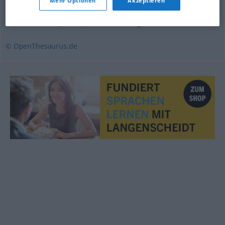
Mehr Optionen
Akzeptieren
Versprechen
,
Beteuerung
,
Absichtserklärung
(Nachrichtensprache)
,
Versicherung
© OpenThesaurus.de