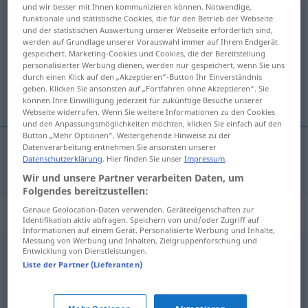
und wir besser mit Ihnen kommunizieren können. Notwendige,
Zusicherung
funktionale und statistische Cookies, die für den Betrieb der Webseite
f
und der statistischen Auswertung unserer Webseite erforderlich sind,
werden auf Grundlage unserer Vorauswahl immer auf Ihrem Endgerät
Übersicht aller Übersetzungen
gespeichert. Marketing-Cookies und Cookies, die der Bereitstellung
(Für mehr Details die Übersetzung anklicken/antippen)
personalisierter Werbung dienen, werden nur gespeichert, wenn Sie uns
durch einen Klick auf den „Akzeptieren“-Button Ihr Einverständnis
geben. Klicken Sie ansonsten auf „Fortfahren ohne Akzeptieren“. Sie
zapewnienie
können Ihre Einwilligung jederzeit für zukünftige Besuche unserer
Webseite widerrufen. Wenn Sie weitere Informationen zu den Cookies
und den Anpassungsmöglichkeiten möchten, klicken Sie einfach auf den
Button „Mehr Optionen“. Weitergehende Hinweise zu der
Datenverarbeitung entnehmen Sie ansonsten unserer
Datenschutzerklärung
. Hier finden Sie unser
Impressum
.
zapewnienie
Zusicherung
Wir und unsere Partner verarbeiten Daten, um
Folgendes bereitzustellen:
Genaue Geolocation-Daten verwenden. Geräteeigenschaften zur
Synonyme für "Zusicherung"
Identifikation aktiv abfragen. Speichern von und/oder Zugriff auf
Informationen auf einem Gerät. Personalisierte Werbung und Inhalte,
Messung von Werbung und Inhalten, Zielgruppenforschung und
Entwicklung von Dienstleistungen.
Zusage
,
Rückmeldung
,
Quittung
,
Nachweis
,
Zuspruch
,
Liste der Partner (Lieferanten)
Bestätigung
,
Bekräftigung
,
Versicherung