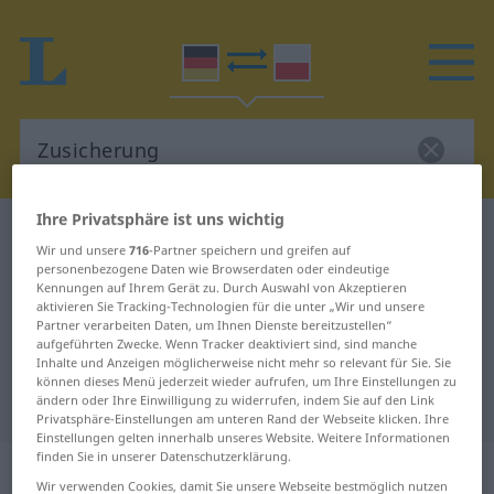
Ihre Privatsphäre ist uns wichtig
Deutsch-Polnisch Wörterbuch
Zusicherung
Wir und unsere
716
-Partner speichern und greifen auf
Deutsch-Polnisch Übersetzung für
personenbezogene Daten wie Browserdaten oder eindeutige
Kennungen auf Ihrem Gerät zu. Durch Auswahl von Akzeptieren
"Zusicherung"
aktivieren Sie Tracking-Technologien für die unter „Wir und unsere
Partner verarbeiten Daten, um Ihnen Dienste bereitzustellen“
aufgeführten Zwecke. Wenn Tracker deaktiviert sind, sind manche
Inhalte und Anzeigen möglicherweise nicht mehr so relevant für Sie. Sie
"Zusicherung" Polnisch
können dieses Menü jederzeit wieder aufrufen, um Ihre Einstellungen zu
Übersetzung
ändern oder Ihre Einwilligung zu widerrufen, indem Sie auf den Link
Privatsphäre-Einstellungen am unteren Rand der Webseite klicken. Ihre
Einstellungen gelten innerhalb unseres Website. Weitere Informationen
finden Sie in unserer Datenschutzerklärung.
„Zusicherung“
: Femininum
Wir verwenden Cookies, damit Sie unsere Webseite bestmöglich nutzen