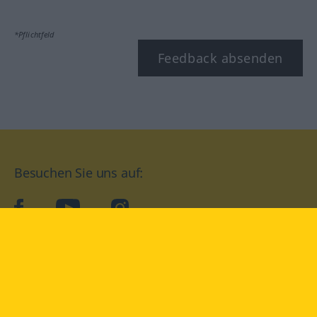
*Pflichtfeld
Feedback absenden
Besuchen Sie uns auf:
facebook
YouTube
Instagram
Langenscheidt