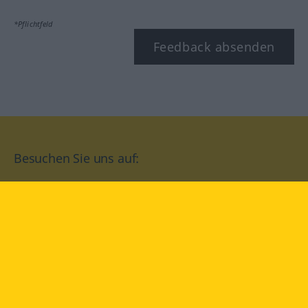
*Pflichtfeld
Feedback absenden
Besuchen Sie uns auf:
facebook
YouTube
Instagram
Langenscheidt