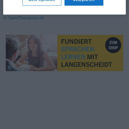
Zusicherung
,
Versicherung
© OpenThesaurus.de