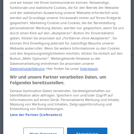
und wir besser mit Ihnen kommunizieren können. Notwendige,
funktionale und statistische Cookies, die für den Betrieb der Webseite
Beteuerung
f
und der statistischen Auswertung unserer Webseite erforderlich sind,
werden auf Grundlage unserer Vorauswahl immer auf Ihrem Endgerät
Übersicht aller Übersetzungen
gespeichert. Marketing-Cookies und Cookies, die der Bereitstellung
(Für mehr Details die Übersetzung anklicken/antippen)
personalisierter Werbung dienen, werden nur gespeichert, wenn Sie uns
durch einen Klick auf den „Akzeptieren“-Button Ihr Einverständnis
geben. Klicken Sie ansonsten auf „Fortfahren ohne Akzeptieren“. Sie
zapewnienie
können Ihre Einwilligung jederzeit für zukünftige Besuche unserer
Webseite widerrufen. Wenn Sie weitere Informationen zu den Cookies
und den Anpassungsmöglichkeiten möchten, klicken Sie einfach auf den
Button „Mehr Optionen“. Weitergehende Hinweise zu der
Datenverarbeitung entnehmen Sie ansonsten unserer
Datenschutzerklärung
. Hier finden Sie unser
Impressum
.
zapewnienie
Beteuerung
Wir und unsere Partner verarbeiten Daten, um
Folgendes bereitzustellen:
Genaue Geolocation-Daten verwenden. Geräteeigenschaften zur
Synonyme für "Beteuerung"
Identifikation aktiv abfragen. Speichern von und/oder Zugriff auf
Informationen auf einem Gerät. Personalisierte Werbung und Inhalte,
Messung von Werbung und Inhalten, Zielgruppenforschung und
Entwicklung von Dienstleistungen.
Mitteilung
,
Äußerung
Liste der Partner (Lieferanten)
Versprechen
,
Absichtserklärung (Nachrichtensprache)
,
Mehr Optionen
Akzeptieren