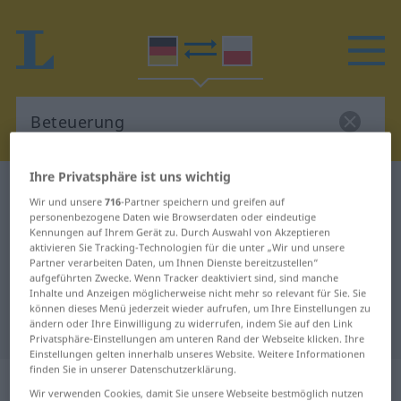
Ihre Privatsphäre ist uns wichtig
Deutsch-Polnisch Wörterbuch
Beteuerung
Wir und unsere
716
-Partner speichern und greifen auf
Deutsch-Polnisch Übersetzung für
personenbezogene Daten wie Browserdaten oder eindeutige
Kennungen auf Ihrem Gerät zu. Durch Auswahl von Akzeptieren
"Beteuerung"
aktivieren Sie Tracking-Technologien für die unter „Wir und unsere
Partner verarbeiten Daten, um Ihnen Dienste bereitzustellen“
aufgeführten Zwecke. Wenn Tracker deaktiviert sind, sind manche
Inhalte und Anzeigen möglicherweise nicht mehr so relevant für Sie. Sie
"Beteuerung" Polnisch
können dieses Menü jederzeit wieder aufrufen, um Ihre Einstellungen zu
ändern oder Ihre Einwilligung zu widerrufen, indem Sie auf den Link
Übersetzung
Privatsphäre-Einstellungen am unteren Rand der Webseite klicken. Ihre
Einstellungen gelten innerhalb unseres Website. Weitere Informationen
finden Sie in unserer Datenschutzerklärung.
„Beteuerung“
: Femininum
Wir verwenden Cookies, damit Sie unsere Webseite bestmöglich nutzen