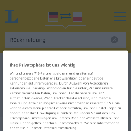
Deutsch-Polnisch Wörterbuch
Rückmeldung
Ihre Privatsphäre ist uns wichtig
Deutsch-Polnisch Übersetzung für
Wir und unsere
716
-Partner speichern und greifen auf
personenbezogene Daten wie Browserdaten oder eindeutige
"Rückmeldung"
Kennungen auf Ihrem Gerät zu. Durch Auswahl von Akzeptieren
aktivieren Sie Tracking-Technologien für die unter „Wir und unsere
Partner verarbeiten Daten, um Ihnen Dienste bereitzustellen“
"Rückmeldung" Polnisch
aufgeführten Zwecke. Wenn Tracker deaktiviert sind, sind manche
Inhalte und Anzeigen möglicherweise nicht mehr so relevant für Sie. Sie
Übersetzung
können dieses Menü jederzeit wieder aufrufen, um Ihre Einstellungen zu
ändern oder Ihre Einwilligung zu widerrufen, indem Sie auf den Link
Privatsphäre-Einstellungen am unteren Rand der Webseite klicken. Ihre
„Rückmeldung“
: Femininum
Einstellungen gelten innerhalb unseres Website. Weitere Informationen
finden Sie in unserer Datenschutzerklärung.