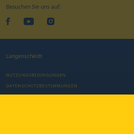
Besuchen Sie uns auf:
facebook
YouTube
Instagram
Langenscheidt
NUTZUNGSBEDINGUNGEN
DATENSCHUTZBESTIMMUNGEN
IMPRESSUM
PRIVATSPHÄRE-EINSTELLUNGEN
LATEINWÖRTERBUCH MIT CODE
Copyright © 2026 PONS Langenscheidt GmbH, Alle Rechte