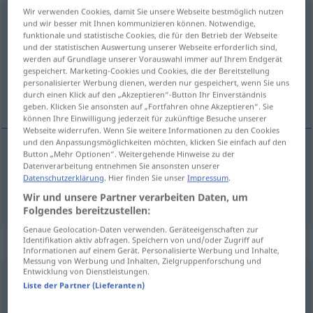
Wir verwenden Cookies, damit Sie unsere Webseite bestmöglich nutzen
Rückmeldung
f
und wir besser mit Ihnen kommunizieren können. Notwendige,
funktionale und statistische Cookies, die für den Betrieb der Webseite
Übersicht aller Übersetzungen
und der statistischen Auswertung unserer Webseite erforderlich sind,
werden auf Grundlage unserer Vorauswahl immer auf Ihrem Endgerät
(Für mehr Details die Übersetzung anklicken/antippen)
gespeichert. Marketing-Cookies und Cookies, die der Bereitstellung
personalisierter Werbung dienen, werden nur gespeichert, wenn Sie uns
ponowny zapis
durch einen Klick auf den „Akzeptieren“-Button Ihr Einverständnis
geben. Klicken Sie ansonsten auf „Fortfahren ohne Akzeptieren“. Sie
können Ihre Einwilligung jederzeit für zukünftige Besuche unserer
Webseite widerrufen. Wenn Sie weitere Informationen zu den Cookies
und den Anpassungsmöglichkeiten möchten, klicken Sie einfach auf den
Button „Mehr Optionen“. Weitergehende Hinweise zu der
ponowny
zapis
(na uczelnię)
Rückmeldung
von
Datenverarbeitung entnehmen Sie ansonsten unserer
Datenschutzerklärung
. Hier finden Sie unser
Impressum
.
Studenten
Wir und unsere Partner verarbeiten Daten, um
Folgendes bereitzustellen:
Genaue Geolocation-Daten verwenden. Geräteeigenschaften zur
„Rückmeldung“
: Plural
Identifikation aktiv abfragen. Speichern von und/oder Zugriff auf
Informationen auf einem Gerät. Personalisierte Werbung und Inhalte,
Messung von Werbung und Inhalten, Zielgruppenforschung und
Entwicklung von Dienstleistungen.
Rückmeldung
meist
pl
Liste der Partner (Lieferanten)
Übersicht aller Übersetzungen