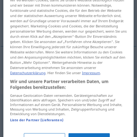
und wir besser mit Ihnen kommunizieren können. Notwendige,
Übersicht aller Übersetzungen
funktionale und statistische Cookies, die für den Betrieb der Webseite
und der statistischen Auswertung unserer Webseite erforderlich sind,
(Für mehr Details die Übersetzung anklicken/antippen)
werden auf Grundlage unserer Vorauswahl immer auf Ihrem Endgerät
gespeichert. Marketing-Cookies und Cookies, die der Bereitstellung
niesprzyjający, niepomyślny
personalisierter Werbung dienen, werden nur gespeichert, wenn Sie uns
durch einen Klick auf den „Akzeptieren“-Button Ihr Einverständnis
geben. Klicken Sie ansonsten auf „Fortfahren ohne Akzeptieren“. Sie
können Ihre Einwilligung jederzeit für zukünftige Besuche unserer
Webseite widerrufen. Wenn Sie weitere Informationen zu den Cookies
und den Anpassungsmöglichkeiten möchten, klicken Sie einfach auf den
Button „Mehr Optionen“. Weitergehende Hinweise zu der
niesprzyjający,
niepomyślny
widrig
Umstände
Datenverarbeitung entnehmen Sie ansonsten unserer
Datenschutzerklärung
. Hier finden Sie unser
Impressum
.
Wir und unsere Partner verarbeiten Daten, um
Synonyme für "widrig"
Folgendes bereitzustellen:
Genaue Geolocation-Daten verwenden. Geräteeigenschaften zur
Identifikation aktiv abfragen. Speichern von und/oder Zugriff auf
Informationen auf einem Gerät. Personalisierte Werbung und Inhalte,
unpassend
,
ungünstig
,
unangebracht
,
ungeeignet
,
Messung von Werbung und Inhalten, Zielgruppenforschung und
Entwicklung von Dienstleistungen.
unbrauchbar
,
unangemessen
,
unzweckmäßig
,
Liste der Partner (Lieferanten)
untauglich