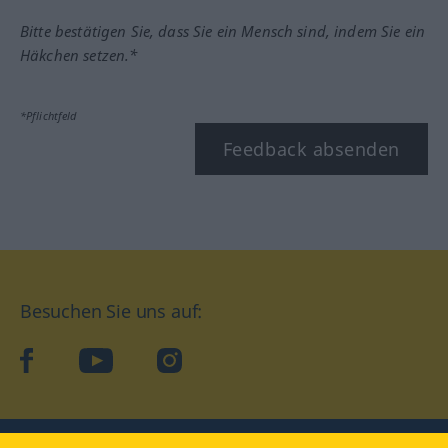
Bitte bestätigen Sie, dass Sie ein Mensch sind, indem Sie ein
Häkchen setzen.*
*Pflichtfeld
Feedback absenden
Besuchen Sie uns auf:
facebook
YouTube
Instagram