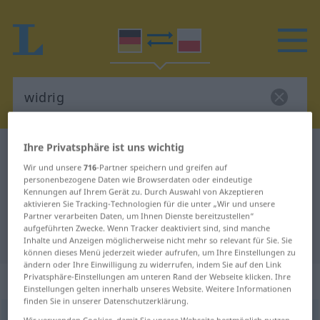
Ihre Privatsphäre ist uns wichtig
Deutsch-Polnisch Wörterbuch
widrig
Wir und unsere
716
-Partner speichern und greifen auf
Deutsch-Polnisch Übersetzung für
personenbezogene Daten wie Browserdaten oder eindeutige
Kennungen auf Ihrem Gerät zu. Durch Auswahl von Akzeptieren
"widrig"
aktivieren Sie Tracking-Technologien für die unter „Wir und unsere
Partner verarbeiten Daten, um Ihnen Dienste bereitzustellen“
aufgeführten Zwecke. Wenn Tracker deaktiviert sind, sind manche
"widrig" Polnisch Übersetzung
Inhalte und Anzeigen möglicherweise nicht mehr so relevant für Sie. Sie
können dieses Menü jederzeit wieder aufrufen, um Ihre Einstellungen zu
ändern oder Ihre Einwilligung zu widerrufen, indem Sie auf den Link
„widrig“
Privatsphäre-Einstellungen am unteren Rand der Webseite klicken. Ihre
Einstellungen gelten innerhalb unseres Website. Weitere Informationen
finden Sie in unserer Datenschutzerklärung.
widrig
Wir verwenden Cookies, damit Sie unsere Webseite bestmöglich nutzen