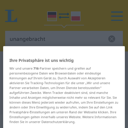
Ihre Privatsphäre ist uns wichtig
Deutsch-Polnisch Wörterbuch
unangebracht
Deutsch-Polnisch Übersetzung für
Wir und unsere
716
-Partner speichern und greifen auf
personenbezogene Daten wie Browserdaten oder eindeutige
"unangebracht"
Kennungen auf Ihrem Gerät zu. Durch Auswahl von Akzeptieren
aktivieren Sie Tracking-Technologien für die unter „Wir und unsere
Partner verarbeiten Daten, um Ihnen Dienste bereitzustellen“
aufgeführten Zwecke. Wenn Tracker deaktiviert sind, sind manche
"unangebracht" Polnisch
Inhalte und Anzeigen möglicherweise nicht mehr so relevant für Sie. Sie
können dieses Menü jederzeit wieder aufrufen, um Ihre Einstellungen zu
Übersetzung
ändern oder Ihre Einwilligung zu widerrufen, indem Sie auf den Link
Privatsphäre-Einstellungen am unteren Rand der Webseite klicken. Ihre
Einstellungen gelten innerhalb unseres Website. Weitere Informationen
„unangebracht“
finden Sie in unserer Datenschutzerklärung.