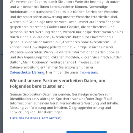
Wir verwenden Cookies, damit Sie unsere Webseite bestmöglich nutzen
und wir besser mit Ihnen kommunizieren können. Notwendige,
unangebracht
funktionale und statistische Cookies, die für den Betrieb der Webseite
und der statistischen Auswertung unserer Webseite erforderlich sind,
Übersicht aller Übersetzungen
werden auf Grundlage unserer Vorauswahl immer auf Ihrem Endgerät
gespeichert. Marketing-Cookies und Cookies, die der Bereitstellung
(Für mehr Details die Übersetzung anklicken/antippen)
personalisierter Werbung dienen, werden nur gespeichert, wenn Sie uns
durch einen Klick auf den „Akzeptieren“-Button Ihr Einverständnis
niestosowny, nie na miejscu
geben. Klicken Sie ansonsten auf „Fortfahren ohne Akzeptieren“. Sie
können Ihre Einwilligung jederzeit für zukünftige Besuche unserer
Webseite widerrufen. Wenn Sie weitere Informationen zu den Cookies
und den Anpassungsmöglichkeiten möchten, klicken Sie einfach auf den
Button „Mehr Optionen“. Weitergehende Hinweise zu der
Datenverarbeitung entnehmen Sie ansonsten unserer
niestosowny
unangebracht
Datenschutzerklärung
. Hier finden Sie unser
Impressum
.
Wir und unsere Partner verarbeiten Daten, um
a.
nie
na
miejscu
unangebracht
Folgendes bereitzustellen:
PRÄD
Genaue Geolocation-Daten verwenden. Geräteeigenschaften zur
Identifikation aktiv abfragen. Speichern von und/oder Zugriff auf
Informationen auf einem Gerät. Personalisierte Werbung und Inhalte,
Synonyme für "unangebracht"
Messung von Werbung und Inhalten, Zielgruppenforschung und
Entwicklung von Dienstleistungen.
Liste der Partner (Lieferanten)
platt (fig.)
,
wüst
,
unfein
,
taktlos
,
niveaulos
,
proletenhaft