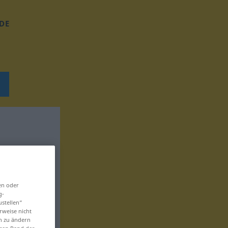
DE
en oder
g-
ustellen“
rweise nicht
en zu ändern