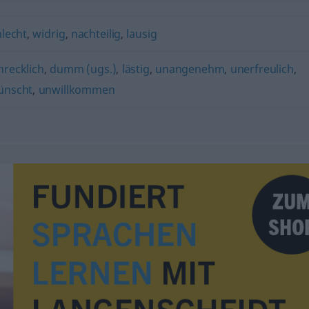
hlecht
,
widrig
,
nachteilig
,
lausig
hrecklich
,
dumm (ugs.)
,
lästig
,
unangenehm
,
unerfreulich
,
ünscht
,
unwillkommen