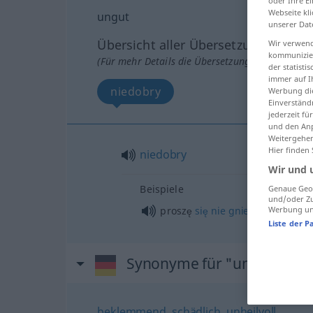
oder Ihre E
Webseite kli
ungut
unserer Dat
Übersicht aller Übersetzungen
Wir verwend
kommunizier
(Für mehr Details die Übersetzung anklicken/an
der statist
immer auf I
niedobry
Werbung die
Einverständ
jederzeit f
und den Anp
Weitergehen
Hier finden
niedobry
Wir und 
Beispiele
Genaue Geol
und/oder Zu
proszę
się
nie
gniewać!
Werbung und
Liste der P
Synonyme für "ungut"
beklemmend
,
schädlich
,
unheilvoll