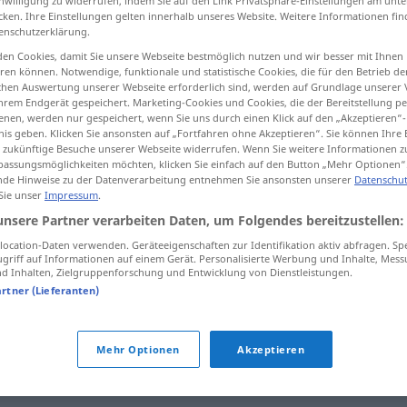
inwilligung zu widerrufen, indem Sie auf den Link Privatsphäre-Einstellungen am unt
cken. Ihre Einstellungen gelten innerhalb unseres Website. Weitere Informationen fin
enschutzerklärung.
en Cookies, damit Sie unsere Webseite bestmöglich nutzen und wir besser mit Ihnen
en können. Notwendige, funktionale und statistische Cookies, die für den Betrieb d
tippen)
ischen Auswertung unserer Webseite erforderlich sind, werden auf Grundlage unserer
hrem Endgerät gespeichert. Marketing-Cookies und Cookies, die der Bereitstellung per
nen, werden nur gespeichert, wenn Sie uns durch einen Klick auf den „Akzeptieren“-
nis geben. Klicken Sie ansonsten auf „Fortfahren ohne Akzeptieren“. Sie können Ihre 
ür zukünftige Besuche unserer Webseite widerrufen. Wenn Sie weitere Informationen 
assungsmöglichkeiten möchten, klicken Sie einfach auf den Button „Mehr Optionen“
de Hinweise zu der Datenverarbeitung entnehmen Sie ansonsten unserer
Datenschut
 Sie unser
Impressum
.
ungut
Gefühl usw
unsere Partner verarbeiten Daten, um Folgendes bereitzustellen:
ocation-Daten verwenden. Geräteeigenschaften zur Identifikation aktiv abfragen. Sp
griff auf Informationen auf einem Gerät. Personalisierte Werbung und Inhalte, Mes
nichts für ungut!
 Inhalten, Zielgruppenforschung und Entwicklung von Dienstleistungen.
artner (Lieferanten)
Mehr Optionen
Akzeptieren