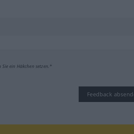
m Sie ein Häkchen setzen.*
Feedback absend