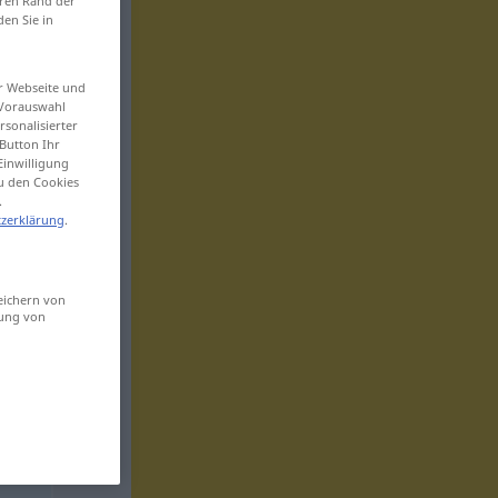
eren Rand der
den Sie in
er Webseite und
 Vorauswahl
sonalisierter
Button Ihr
Einwilligung
zu den Cookies
.
zerklärung
.
eichern von
sung von