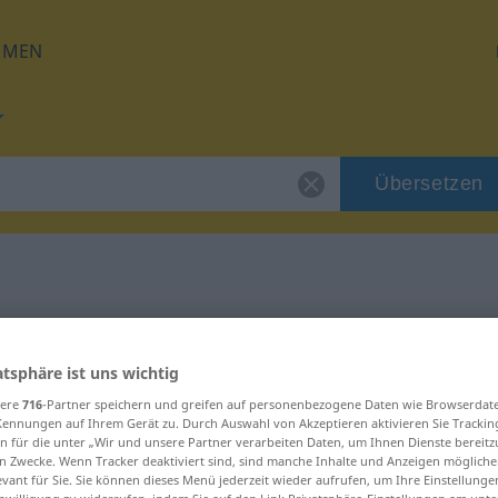
HMEN
Übersetzen
 für "ungut"
atsphäre ist uns wichtig
sere
716
-Partner speichern und greifen auf personenbezogene Daten wie Browserdat
Kennungen auf Ihrem Gerät zu. Durch Auswahl von Akzeptieren aktivieren Sie Trackin
n für die unter „Wir und unsere Partner verarbeiten Daten, um Ihnen Dienste bereitz
n Zwecke. Wenn Tracker deaktiviert sind, sind manche Inhalte und Anzeigen mögliche
evant für Sie. Sie können dieses Menü jederzeit wieder aufrufen, um Ihre Einstellung