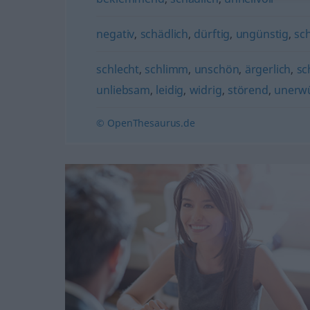
negativ
,
schädlich
,
dürftig
,
ungünstig
,
sc
schlecht
,
schlimm
,
unschön
,
ärgerlich
,
sc
unliebsam
,
leidig
,
widrig
,
störend
,
unerw
© OpenThesaurus.de