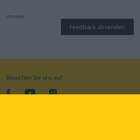
*Pflichtfeld
Feedback absenden
Besuchen Sie uns auf:
facebook
YouTube
Instagram
Langenscheidt