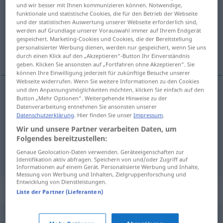
und wir besser mit Ihnen kommunizieren können. Notwendige,
funktionale und statistische Cookies, die für den Betrieb der Webseite
Übersicht aller Übersetzungen
und der statistischen Auswertung unserer Webseite erforderlich sind,
(Für mehr Details die Übersetzung anklicken/antippen)
werden auf Grundlage unserer Vorauswahl immer auf Ihrem Endgerät
gespeichert. Marketing-Cookies und Cookies, die der Bereitstellung
personalisierter Werbung dienen, werden nur gespeichert, wenn Sie uns
przedtem, przede wszystkim
durch einen Klick auf den „Akzeptieren“-Button Ihr Einverständnis
geben. Klicken Sie ansonsten auf „Fortfahren ohne Akzeptieren“. Sie
können Ihre Einwilligung jederzeit für zukünftige Besuche unserer
Webseite widerrufen. Wenn Sie weitere Informationen zu den Cookies
und den Anpassungsmöglichkeiten möchten, klicken Sie einfach auf den
Button „Mehr Optionen“. Weitergehende Hinweise zu der
przedtem
vorweg
zuvor
Datenverarbeitung entnehmen Sie ansonsten unserer
Datenschutzerklärung
. Hier finden Sie unser
Impressum
.
przede
wszystkim
vorweg
vor allem
Wir und unsere Partner verarbeiten Daten, um
Folgendes bereitzustellen:
voraus
vorweg → siehe „
“
Genaue Geolocation-Daten verwenden. Geräteeigenschaften zur
Identifikation aktiv abfragen. Speichern von und/oder Zugriff auf
Informationen auf einem Gerät. Personalisierte Werbung und Inhalte,
Messung von Werbung und Inhalten, Zielgruppenforschung und
Entwicklung von Dienstleistungen.
Synonyme für "vorweg"
Liste der Partner (Lieferanten)