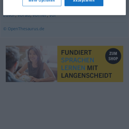
vorab
,
voraus
Mehr Optionen
Akzeptieren
zuvor
,
vorab
,
vorher
,
vor
© OpenThesaurus.de