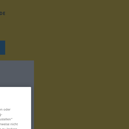
DE
en oder
g-
ustellen“
rweise nicht
en zu ändern