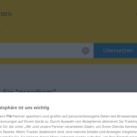
HMEN
Übersetzen
 für "przedtem"
atsphäre ist uns wichtig
ung
sere
716
-Partner speichern und greifen auf personenbezogene Daten wie Browserdat
Kennungen auf Ihrem Gerät zu. Durch Auswahl von Akzeptieren aktivieren Sie Trackin
n für die unter „Wir und unsere Partner verarbeiten Daten, um Ihnen Dienste bereitz
n Zwecke. Wenn Tracker deaktiviert sind, sind manche Inhalte und Anzeigen mögliche
evant für Sie. Sie können dieses Menü jederzeit wieder aufrufen, um Ihre Einstellung