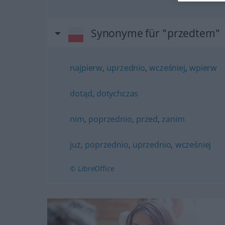
Synonyme für "przedtem"
najpierw
,
uprzednio
,
wcześniej
,
wpierw
dotąd
,
dotychczas
nim
,
poprzednio
,
przed
,
zanim
już
,
poprzednio
,
uprzednio
,
wcześniej
© LibreOffice