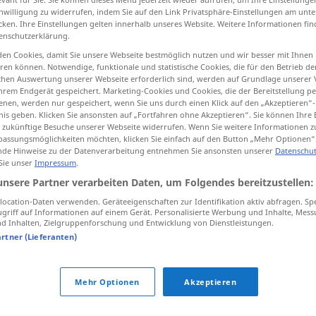
inwilligung zu widerrufen, indem Sie auf den Link Privatsphäre-Einstellungen am unt
cken. Ihre Einstellungen gelten innerhalb unseres Website. Weitere Informationen fin
enschutzerklärung.
en Cookies, damit Sie unsere Webseite bestmöglich nutzen und wir besser mit Ihnen
tippen)
en können. Notwendige, funktionale und statistische Cookies, die für den Betrieb d
ischen Auswertung unserer Webseite erforderlich sind, werden auf Grundlage unserer
hrem Endgerät gespeichert. Marketing-Cookies und Cookies, die der Bereitstellung per
nen, werden nur gespeichert, wenn Sie uns durch einen Klick auf den „Akzeptieren“-
nis geben. Klicken Sie ansonsten auf „Fortfahren ohne Akzeptieren“. Sie können Ihre 
ür zukünftige Besuche unserer Webseite widerrufen. Wenn Sie weitere Informationen 
assungsmöglichkeiten möchten, klicken Sie einfach auf den Button „Mehr Optionen“
de Hinweise zu der Datenverarbeitung entnehmen Sie ansonsten unserer
Datenschut
przedtem
najpierw
 Sie unser
Impressum
.
unsere Partner verarbeiten Daten, um Folgendes bereitzustellen:
przedtem
kiedyś
ocation-Daten verwenden. Geräteeigenschaften zur Identifikation aktiv abfragen. Sp
griff auf Informationen auf einem Gerät. Personalisierte Werbung und Inhalte, Mes
 Inhalten, Zielgruppenforschung und Entwicklung von Dienstleistungen.
artner (Lieferanten)
h an
przyjdę,
ale
przedtem zadzwonię
przedtem
był
tu
ogród
Mehr Optionen
Akzeptieren
nigdy
przedtem