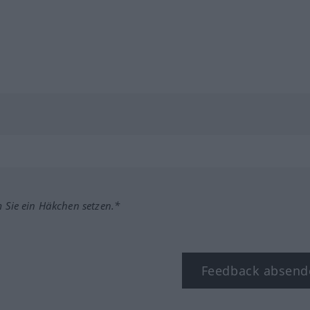
m Sie ein Häkchen setzen.*
Feedback absend