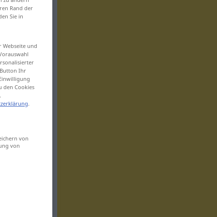
eren Rand der
den Sie in
er Webseite und
 Vorauswahl
sonalisierter
Button Ihr
Einwilligung
zu den Cookies
.
zerklärung
.
eichern von
sung von