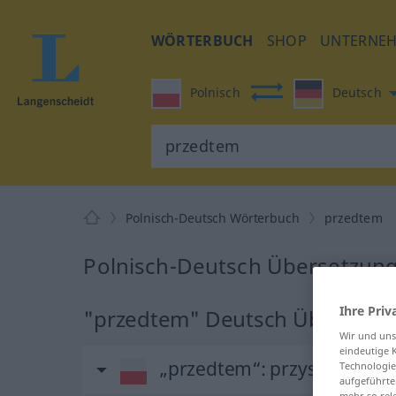
WÖRTERBUCH
SHOP
UNTERNE
Polnisch
Deutsch
Polnisch-Deutsch Wörterbuch
przedtem
Polnisch-Deutsch Übersetzung
Ihre Priv
"przedtem" Deutsch Übersetz
Wir und un
eindeutige 
„przedtem“
: przysłówek
Technologie
aufgeführte
mehr so rel