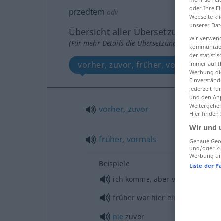
oder Ihre E
przedtem
adv
Webseite kli
unserer Dat
Übersicht aller Übersetzungen
Wir verwend
(Für mehr Details die Übersetzung anklicken/an
kommunizier
der statist
vorher, zuvor, früher, vormals
immer auf I
Werbung die
Einverständ
jederzeit f
und den Anp
Weitergehen
vorher
,
zuvor
Hier finden
Wir und 
früher
,
vormals
Genaue Geol
und/oder Zu
Werbung und
Beispiele
Liste der P
ich komme, aber vorher rufe ic
früher war hier ein
Garten
nie
zuvor