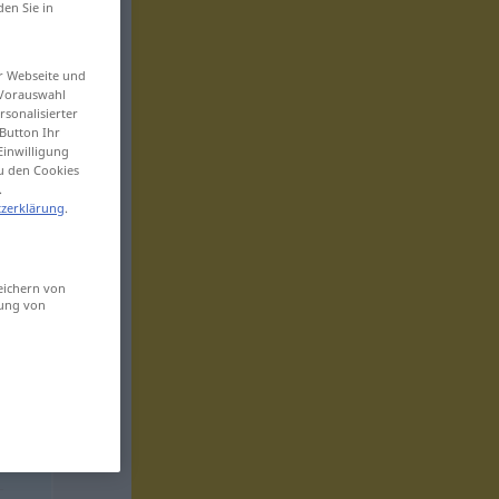
den Sie in
er Webseite und
 Vorauswahl
sonalisierter
Button Ihr
Einwilligung
zu den Cookies
.
zerklärung
.
eichern von
sung von