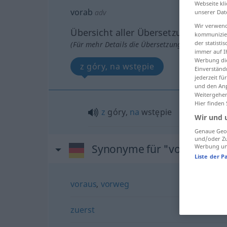
Webseite kli
vorab
adv
unserer Dat
Wir verwend
Übersicht aller Übersetzungen
kommunizier
der statist
(Für mehr Details die Übersetzung anklicken/an
immer auf I
Werbung die
z góry, na wstępie
Einverständ
jederzeit f
und den Anp
Weitergehen
Hier finden
z
góry,
na
wstępie
Wir und 
Genaue Geol
und/oder Zu
Synonyme für "vorab"
Werbung und
Liste der P
voraus
,
vorweg
zuerst