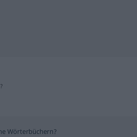
h?
ine Wörterbüchern?