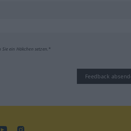
m Sie ein Häkchen setzen.*
Feedback absend
ook
YouTube
Instagram