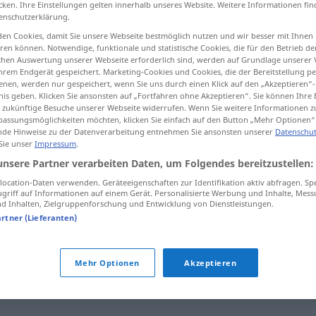
cken. Ihre Einstellungen gelten innerhalb unseres Website. Weitere Informationen fin
enschutzerklärung.
en Cookies, damit Sie unsere Webseite bestmöglich nutzen und wir besser mit Ihnen
en können. Notwendige, funktionale und statistische Cookies, die für den Betrieb d
ischen Auswertung unserer Webseite erforderlich sind, werden auf Grundlage unserer
tippen)
hrem Endgerät gespeichert. Marketing-Cookies und Cookies, die der Bereitstellung per
nen, werden nur gespeichert, wenn Sie uns durch einen Klick auf den „Akzeptieren“-
nis geben. Klicken Sie ansonsten auf „Fortfahren ohne Akzeptieren“. Sie können Ihre 
ür zukünftige Besuche unserer Webseite widerrufen. Wenn Sie weitere Informationen 
assungsmöglichkeiten möchten, klicken Sie einfach auf den Button „Mehr Optionen“
de Hinweise zu der Datenverarbeitung entnehmen Sie ansonsten unserer
Datenschut
 Sie unser
Impressum
.
vorab
unsere Partner verarbeiten Daten, um Folgendes bereitzustellen:
ocation-Daten verwenden. Geräteeigenschaften zur Identifikation aktiv abfragen. Sp
griff auf Informationen auf einem Gerät. Personalisierte Werbung und Inhalte, Mes
 Inhalten, Zielgruppenforschung und Entwicklung von Dienstleistungen.
artner (Lieferanten)
Mehr Optionen
Akzeptieren