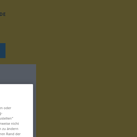
DE
en oder
g-
ustellen“
rweise nicht
en zu ändern
eren Rand der