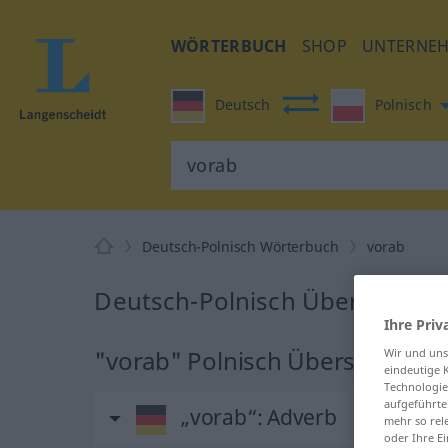
WÖRTERBUCH
SHOP
UNTERNE
Deutsch
Polnisch
Deutsch-Polnisch Wörterbuch
vorab
Deutsch-Polnisch Übersetzung
Ihre Priv
"vorab" Polnisch Übersetzung
Wir und un
eindeutige 
Technologie
aufgeführte
„vorab“
: Adverb
mehr so rel
oder Ihre E