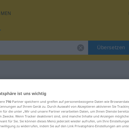
HMEN
Übersetzen
 für "vorab"
atsphäre ist uns wichtig
sere
716
-Partner speichern und greifen auf personenbezogene Daten wie Browserdat
Kennungen auf Ihrem Gerät zu. Durch Auswahl von Akzeptieren aktivieren Sie Trackin
n für die unter „Wir und unsere Partner verarbeiten Daten, um Ihnen Dienste bereitz
n Zwecke. Wenn Tracker deaktiviert sind, sind manche Inhalte und Anzeigen mögliche
evant für Sie. Sie können dieses Menü jederzeit wieder aufrufen, um Ihre Einstellung
inwilligung zu widerrufen, indem Sie auf den Link Privatsphäre-Einstellungen am unt