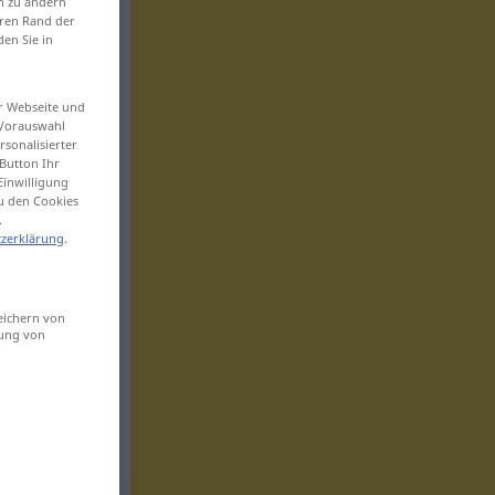
en zu ändern
eren Rand der
den Sie in
er Webseite und
 Vorauswahl
sonalisierter
Button Ihr
Einwilligung
zu den Cookies
.
zerklärung
.
eichern von
sung von