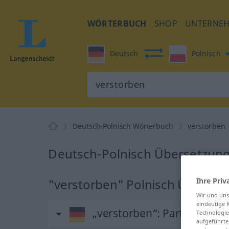
WÖRTERBUCH
SHOP
UNTERNE
Deutsch
Polnisch
Deutsch-Polnisch Wörterbuch
verstorben
Deutsch-Polnisch Übersetzung
"verstorben" Polnisch Überset
Ihre Priv
Wir und un
eindeutige 
„verstorben“
: Partizip Perf
Technologie
aufgeführte