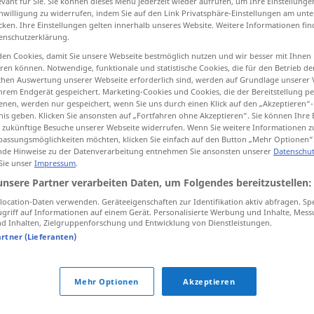
evant für Sie. Sie können dieses Menü jederzeit wieder aufrufen, um Ihre Einstellung
inwilligung zu widerrufen, indem Sie auf den Link Privatsphäre-Einstellungen am unt
cken. Ihre Einstellungen gelten innerhalb unseres Website. Weitere Informationen fin
enschutzerklärung.
en Cookies, damit Sie unsere Webseite bestmöglich nutzen und wir besser mit Ihnen
tippen)
en können. Notwendige, funktionale und statistische Cookies, die für den Betrieb d
ischen Auswertung unserer Webseite erforderlich sind, werden auf Grundlage unserer
hrem Endgerät gespeichert. Marketing-Cookies und Cookies, die der Bereitstellung per
nen, werden nur gespeichert, wenn Sie uns durch einen Klick auf den „Akzeptieren“-
nis geben. Klicken Sie ansonsten auf „Fortfahren ohne Akzeptieren“. Sie können Ihre 
sterben
verstorben
→ siehe „
“
LIT
ür zukünftige Besuche unserer Webseite widerrufen. Wenn Sie weitere Informationen 
assungsmöglichkeiten möchten, klicken Sie einfach auf den Button „Mehr Optionen“
de Hinweise zu der Datenverarbeitung entnehmen Sie ansonsten unserer
Datenschut
 Sie unser
Impressum
.
unsere Partner verarbeiten Daten, um Folgendes bereitzustellen:
ocation-Daten verwenden. Geräteeigenschaften zur Identifikation aktiv abfragen. Sp
griff auf Informationen auf einem Gerät. Personalisierte Werbung und Inhalte, Mes
 Inhalten, Zielgruppenforschung und Entwicklung von Dienstleistungen.
artner (Lieferanten)
tippen)
Mehr Optionen
Akzeptieren