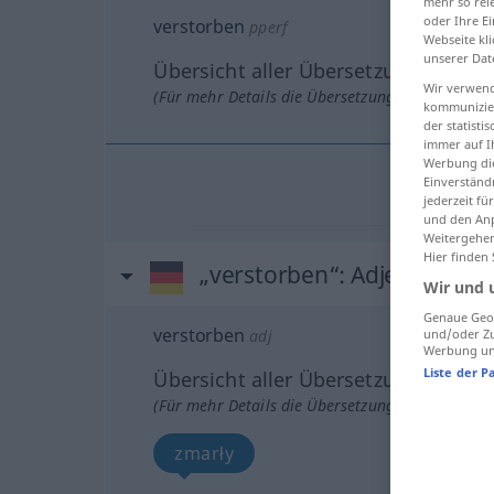
mehr so rel
oder Ihre E
verstorben
pperf
Webseite kli
unserer Dat
Übersicht aller Übersetzungen
Wir verwend
(Für mehr Details die Übersetzung anklicken/an
kommunizier
der statist
immer auf I
Werbung die
Einverständ
jederzeit f
und den Anp
Weitergehen
Hier finden
„verstorben“
: Adjektiv
Wir und 
Genaue Geol
verstorben
adj
und/oder Zu
Werbung und
Liste der P
Übersicht aller Übersetzungen
(Für mehr Details die Übersetzung anklicken/an
zmarły