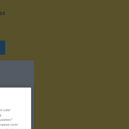
DE
en oder
g-
ustellen“
rweise nicht