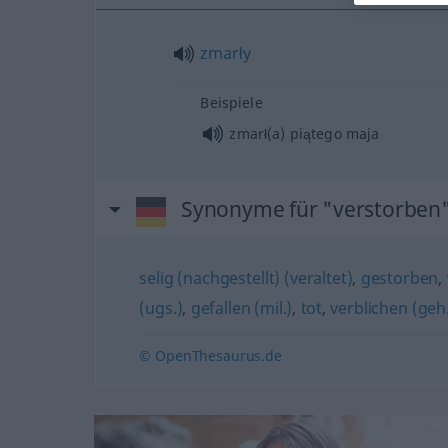
zmarły
Beispiele
zmarł(a) piątego maja
Synonyme für "verstorben
selig (nachgestellt) (veraltet)
,
gestorben
,
(ugs.)
,
gefallen (mil.)
,
tot
,
verblichen (geh
© OpenThesaurus.de