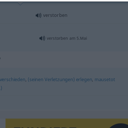
verstorben
verstorben am 5.Mai
"
verschieden
,
(seinen Verletzungen) erlegen
,
mausetot
.)