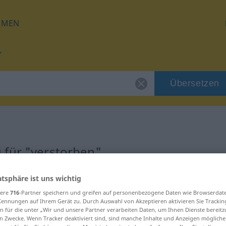
HMEN
Übersetzen
 für "verstorben"
zung
atsphäre ist uns wichtig
sere
716
-Partner speichern und greifen auf personenbezogene Daten wie Browserdat
Kennungen auf Ihrem Gerät zu. Durch Auswahl von Akzeptieren aktivieren Sie Trackin
ekt
n für die unter „Wir und unsere Partner verarbeiten Daten, um Ihnen Dienste bereitz
n Zwecke. Wenn Tracker deaktiviert sind, sind manche Inhalte und Anzeigen mögliche