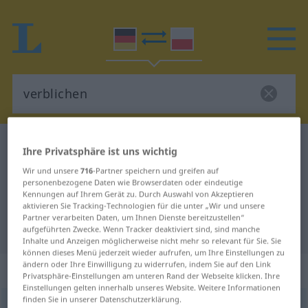
Deutsch-Polnisch Wörterbuch
verblichen
Ihre Privatsphäre ist uns wichtig
Deutsch-Polnisch Übersetzung für
Wir und unsere
716
-Partner speichern und greifen auf
personenbezogene Daten wie Browserdaten oder eindeutige
"verblichen"
Kennungen auf Ihrem Gerät zu. Durch Auswahl von Akzeptieren
aktivieren Sie Tracking-Technologien für die unter „Wir und unsere
Partner verarbeiten Daten, um Ihnen Dienste bereitzustellen“
"verblichen" Polnisch Übersetzung
aufgeführten Zwecke. Wenn Tracker deaktiviert sind, sind manche
Inhalte und Anzeigen möglicherweise nicht mehr so relevant für Sie. Sie
können dieses Menü jederzeit wieder aufrufen, um Ihre Einstellungen zu
ändern oder Ihre Einwilligung zu widerrufen, indem Sie auf den Link
„verblichen“
: Partizip Perfekt
Privatsphäre-Einstellungen am unteren Rand der Webseite klicken. Ihre
Einstellungen gelten innerhalb unseres Website. Weitere Informationen
finden Sie in unserer Datenschutzerklärung.
verblichen
pperf