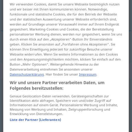
Wir verwenden Cookies, damit Sie unsere Webseite bestmöglich nutzen
und wir besser mit Ihnen kommunizieren können. Notwendige,
Übersicht aller Übersetzungen
funktionale und statistische Cookies, die für den Betrieb der Webseite
(Für mehr Details die Übersetzung anklicken/antippen)
und der statistischen Auswertung unserer Webseite erforderlich sind,
werden auf Grundlage unserer Vorauswahl immer auf Ihrem Endgerät
gespeichert. Marketing-Cookies und Cookies, die der Bereitstellung
personalisierter Werbung dienen, werden nur gespeichert, wenn Sie uns
durch einen Klick auf den „Akzeptieren“-Button Ihr Einverständnis
geben. Klicken Sie ansonsten auf „Fortfahren ohne Akzeptieren“. Sie
verbleichen
verblichen → siehe „
“
können Ihre Einwilligung jederzeit für zukünftige Besuche unserer
Webseite widerrufen. Wenn Sie weitere Informationen zu den Cookies
und den Anpassungsmöglichkeiten möchten, klicken Sie einfach auf den
Button „Mehr Optionen“. Weitergehende Hinweise zu der
„verblichen“
: Adjektiv
Datenverarbeitung entnehmen Sie ansonsten unserer
Datenschutzerklärung
. Hier finden Sie unser
Impressum
.
Wir und unsere Partner verarbeiten Daten, um
verblichen
adj
Folgendes bereitzustellen:
Genaue Geolocation-Daten verwenden. Geräteeigenschaften zur
Übersicht aller Übersetzungen
Identifikation aktiv abfragen. Speichern von und/oder Zugriff auf
(Für mehr Details die Übersetzung anklicken/antippen)
Informationen auf einem Gerät. Personalisierte Werbung und Inhalte,
Messung von Werbung und Inhalten, Zielgruppenforschung und
Entwicklung von Dienstleistungen.
przebrzmiała sława
Liste der Partner (Lieferanten)