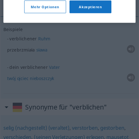
twój ojciec nieboszczyk
Mehr Optionen
Akzeptieren
Beispiele
verblichener
Ruhm
przebrzmiała
sława
dein verblichener
Vater
twój
ojciec
nieboszczyk
Synonyme für "verblichen"
selig (nachgestellt) (veraltet)
,
verstorben
,
gestorben
,
verschieden
,
(seinen Verletzungen) erlegen
,
mausetot