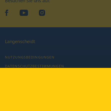
Besuchen Sie uns auf:
facebook
YouTube
Instagram
Langenscheidt
NUTZUNGSBEDINGUNGEN
DATENSCHUTZBESTIMMUNGEN
IMPRESSUM
PRIVATSPHÄRE-EINSTELLUNGEN
LATEINWÖRTERBUCH MIT CODE
Copyright © 2026 PONS Langenscheidt GmbH, Alle Rechte