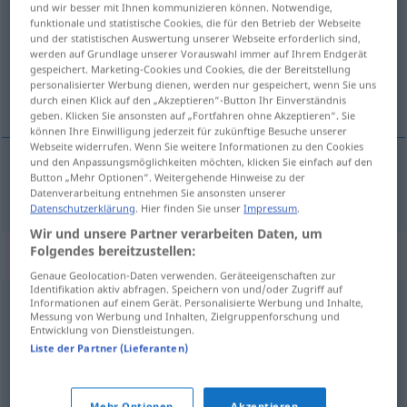
und wir besser mit Ihnen kommunizieren können. Notwendige,
funktionale und statistische Cookies, die für den Betrieb der Webseite
Übersicht aller Übersetzungen
und der statistischen Auswertung unserer Webseite erforderlich sind,
werden auf Grundlage unserer Vorauswahl immer auf Ihrem Endgerät
(Für mehr Details die Übersetzung anklicken/antippen)
gespeichert. Marketing-Cookies und Cookies, die der Bereitstellung
personalisierter Werbung dienen, werden nur gespeichert, wenn Sie uns
ustrzelić
durch einen Klick auf den „Akzeptieren“-Button Ihr Einverständnis
geben. Klicken Sie ansonsten auf „Fortfahren ohne Akzeptieren“. Sie
können Ihre Einwilligung jederzeit für zukünftige Besuche unserer
Webseite widerrufen. Wenn Sie weitere Informationen zu den Cookies
und den Anpassungsmöglichkeiten möchten, klicken Sie einfach auf den
Button „Mehr Optionen“. Weitergehende Hinweise zu der
ustrzelić
pf
erlegen
Wild
Datenverarbeitung entnehmen Sie ansonsten unserer
Datenschutzerklärung
. Hier finden Sie unser
Impressum
.
Wir und unsere Partner verarbeiten Daten, um
Folgendes bereitzustellen:
Synonyme für "erlegen"
Genaue Geolocation-Daten verwenden. Geräteeigenschaften zur
Identifikation aktiv abfragen. Speichern von und/oder Zugriff auf
Informationen auf einem Gerät. Personalisierte Werbung und Inhalte,
selig (nachgestellt) (veraltet)
,
verstorben
,
gestorben
,
Messung von Werbung und Inhalten, Zielgruppenforschung und
Entwicklung von Dienstleistungen.
verschieden
,
mausetot (ugs.)
,
gefallen (mil.)
,
tot
,
Liste der Partner (Lieferanten)
verblichen (geh.)
Mehr Optionen
Akzeptieren