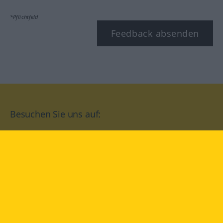
*Pflichtfeld
Feedback absenden
Besuchen Sie uns auf:
facebook
YouTube
Instagram
Langenscheidt