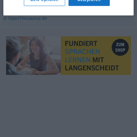
(Tier) töten
© OpenThesaurus.de