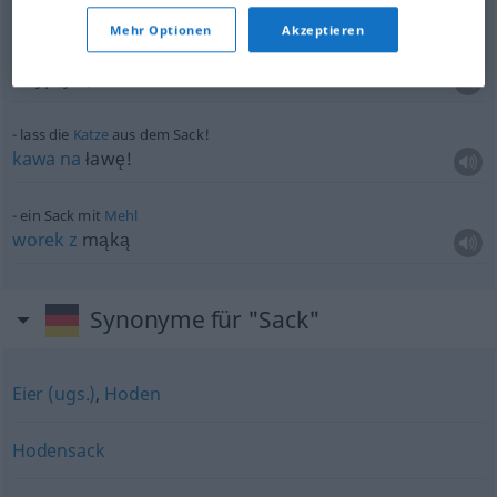
Mehr Optionen
Akzeptieren
etwas
in einen Sack
füllen
wsyp(yw)ać
do
worka
AKK
lass die
Katze
aus dem Sack!
kawa
na
ławę!
ein Sack mit
Mehl
worek
z
mąką
Synonyme für "Sack"
Eier (ugs.)
,
Hoden
Hodensack