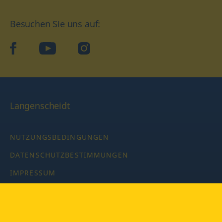
Besuchen Sie uns auf:
facebook
YouTube
Instagram
Langenscheidt
NUTZUNGSBEDINGUNGEN
DATENSCHUTZBESTIMMUNGEN
IMPRESSUM
PRIVATSPHÄRE-EINSTELLUNGEN
LATEINWÖRTERBUCH MIT CODE