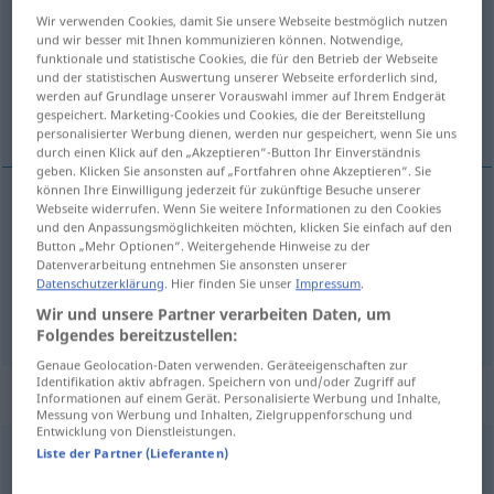
Wir verwenden Cookies, damit Sie unsere Webseite bestmöglich nutzen
Übersicht aller Übersetzungen
und wir besser mit Ihnen kommunizieren können. Notwendige,
funktionale und statistische Cookies, die für den Betrieb der Webseite
(Für mehr Details die Übersetzung anklicken/antippen)
und der statistischen Auswertung unserer Webseite erforderlich sind,
werden auf Grundlage unserer Vorauswahl immer auf Ihrem Endgerät
worek, wór, moszna
gespeichert. Marketing-Cookies und Cookies, die der Bereitstellung
personalisierter Werbung dienen, werden nur gespeichert, wenn Sie uns
durch einen Klick auf den „Akzeptieren“-Button Ihr Einverständnis
geben. Klicken Sie ansonsten auf „Fortfahren ohne Akzeptieren“. Sie
können Ihre Einwilligung jederzeit für zukünftige Besuche unserer
Webseite widerrufen. Wenn Sie weitere Informationen zu den Cookies
worek
,
wór
Sack
und den Anpassungsmöglichkeiten möchten, klicken Sie einfach auf den
Button „Mehr Optionen“. Weitergehende Hinweise zu der
Datenverarbeitung entnehmen Sie ansonsten unserer
moszna
Sack
Hodensack
POP
Datenschutzerklärung
. Hier finden Sie unser
Impressum
.
Wir und unsere Partner verarbeiten Daten, um
Folgendes bereitzustellen:
Genaue Geolocation-Daten verwenden. Geräteeigenschaften zur
Identifikation aktiv abfragen. Speichern von und/oder Zugriff auf
Beispielsätze für "Sack"
Informationen auf einem Gerät. Personalisierte Werbung und Inhalte,
Messung von Werbung und Inhalten, Zielgruppenforschung und
Entwicklung von Dienstleistungen.
Liste der Partner (Lieferanten)
die
Katze
im Sack
kaufen
kupować
<-pić>
kota
w
worku