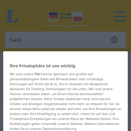
Deutsch-Polnisch Wörterbuch
Sack
Ihre Privatsphäre ist uns wichtig
Deutsch-Polnisch Übersetzung für
Wir und unsere
716
-Partner speichern und greifen auf
"Sack"
personenbezogene Daten wie Browserdaten oder eindeutige
Kennungen auf Ihrem Gerät zu. Durch Auswahl von Akzeptieren
aktivieren Sie Tracking-Technologien für die unter „Wir und unsere
Partner verarbeiten Daten, um Ihnen Dienste bereitzustellen“
"Sack" Polnisch Übersetzung
aufgeführten Zwecke. Wenn Tracker deaktiviert sind, sind manche
Inhalte und Anzeigen möglicherweise nicht mehr so relevant für Sie. Sie
können dieses Menü jederzeit wieder aufrufen, um Ihre Einstellungen zu
„Sack“
: Maskulinum
ändern oder Ihre Einwilligung zu widerrufen, indem Sie auf den Link
Privatsphäre-Einstellungen am unteren Rand der Webseite klicken. Ihre
Einstellungen gelten innerhalb unseres Website. Weitere Informationen
finden Sie in unserer Datenschutzerklärung.
Sack
m
<
-[e]s
;
Säcke
>