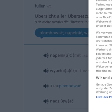
eindeutige 
Technologie
füllen
v/t
aufgeführte
mehr so rel
Übersicht aller Übersetzungen
oder Ihre E
(Für mehr Details die Übersetzung anklicken/an
Webseite kli
unserer Dat
plombować, napełnić, wypełnić, nad
Wir verwend
kommunizier
der statist
immer auf I
Werbung die
Einverständ
napełni(a)ć
(
mit
)
INST
jederzeit f
und den Anp
Weitergehen
wypełni(a)ć
(
mit
)
Hier finden
INST
Wir und 
Genaue Geol
<za>
plombować
und/oder Zu
Werbung und
Liste der P
nadzi(ew)ać