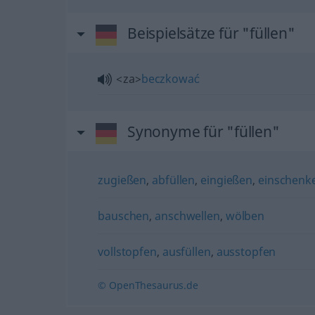
Beispielsätze für "füllen"
<za>
beczkować
Synonyme für "füllen"
zugießen
,
abfüllen
,
eingießen
,
einschenk
bauschen
,
anschwellen
,
wölben
vollstopfen
,
ausfüllen
,
ausstopfen
© OpenThesaurus.de