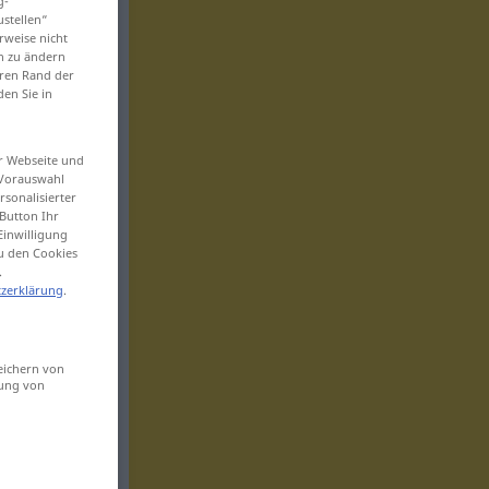
g-
ustellen“
rweise nicht
en zu ändern
eren Rand der
den Sie in
er Webseite und
 Vorauswahl
sonalisierter
Button Ihr
Einwilligung
zu den Cookies
.
zerklärung
.
eichern von
sung von