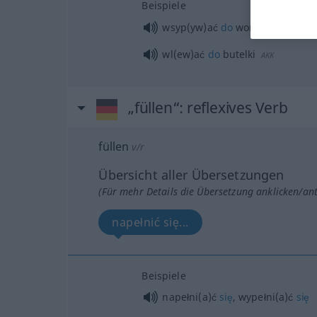
Beispiele
wsyp(yw)ać
do
worka
AKK
wl(ew)ać
do
butelki
AKK
„füllen“
: reflexives Verb
füllen
v/r
Übersicht aller Übersetzungen
(Für mehr Details die Übersetzung anklicken/an
napełnić się...
Beispiele
napełni(a)ć
się
, wypełni(a)ć
się