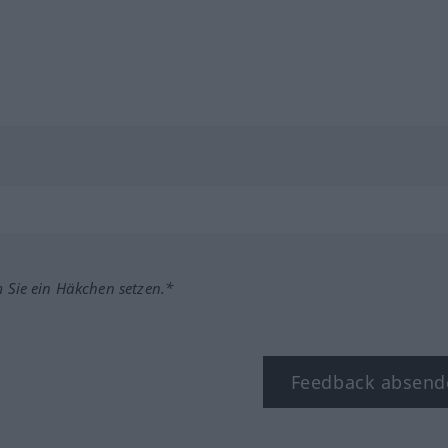
m Sie ein Häkchen setzen.*
Feedback absend