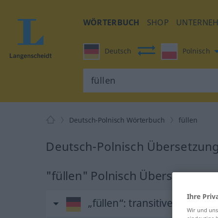
WÖRTERBUCH
SHOP
UNTERNE
Deutsch
Polnisch
Deutsch-Polnisch Wörterbuch
füllen
Deutsch-Polnisch Übersetzung 
"füllen" Polnisch Übersetzung
Ihre Priv
„füllen“
: transitives Verb
Wir und un