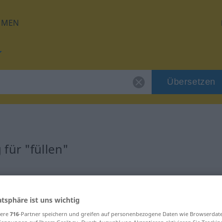
HMEN
Übersetzen
für "füllen"
atsphäre ist uns wichtig
sere
716
-Partner speichern und greifen auf personenbezogene Daten wie Browserdat