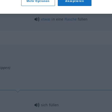
Mehr Optionen
Akzeptieren
etwas
in einen
Sack
füllen
etwas
in eine
Flasche
füllen
tippen)
sich füllen