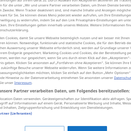
Kennungen auf Ihrem Gerät zu. Durch Auswahl von Akzeptieren aktivieren Sie Trackin
n für die unter „Wir und unsere Partner verarbeiten Daten, um Ihnen Dienste bereitz
n Zwecke. Wenn Tracker deaktiviert sind, sind manche Inhalte und Anzeigen mögliche
evant für Sie. Sie können dieses Menü jederzeit wieder aufrufen, um Ihre Einstellung
inwilligung zu widerrufen, indem Sie auf den Link Privatsphäre-Einstellungen am unt
tippen)
cken. Ihre Einstellungen gelten innerhalb unseres Website. Weitere Informationen fin
enschutzerklärung.
ziać
en Cookies, damit Sie unsere Webseite bestmöglich nutzen und wir besser mit Ihnen
en können. Notwendige, funktionale und statistische Cookies, die für den Betrieb d
ischen Auswertung unserer Webseite erforderlich sind, werden auf Grundlage unserer
hrem Endgerät gespeichert. Marketing-Cookies und Cookies, die der Bereitstellung per
nen, werden nur gespeichert, wenn Sie uns durch einen Klick auf den „Akzeptieren“-
nis geben. Klicken Sie ansonsten auf „Fortfahren ohne Akzeptieren“. Sie können Ihre 
füllen
Gefäß
ür zukünftige Besuche unserer Webseite widerrufen. Wenn Sie weitere Informationen 
assungsmöglichkeiten möchten, klicken Sie einfach auf den Button „Mehr Optionen“
de Hinweise zu der Datenverarbeitung entnehmen Sie ansonsten unserer
Datenschut
füllen
Raum, Lücke
 Sie unser
Impressum
.
unsere Partner verarbeiten Daten, um Folgendes bereitzustellen:
ocation-Daten verwenden. Geräteeigenschaften zur Identifikation aktiv abfragen. Sp
füllen
Zahn
griff auf Informationen auf einem Gerät. Personalisierte Werbung und Inhalte, Mes
 Inhalten, Zielgruppenforschung und Entwicklung von Dienstleistungen.
artner (Lieferanten)
füllen
KULIN