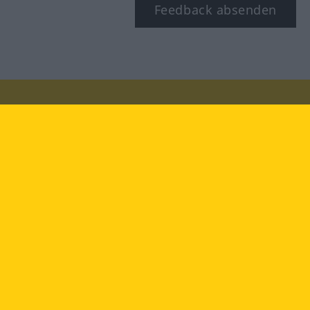
Feedback absenden
Besuchen Sie uns auf:
facebook
YouTube
Instagram
Langenscheidt
NUTZUNGSBEDINGUNGEN
DATENSCHUTZBESTIMMUNGEN