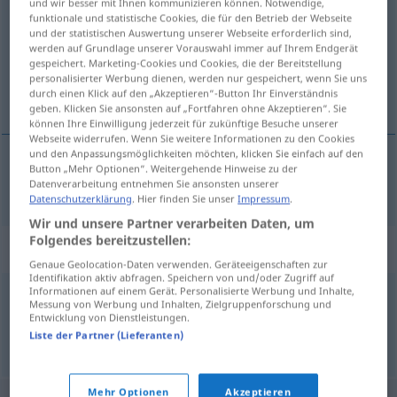
und wir besser mit Ihnen kommunizieren können. Notwendige,
funktionale und statistische Cookies, die für den Betrieb der Webseite
Übersicht aller Übersetzungen
und der statistischen Auswertung unserer Webseite erforderlich sind,
werden auf Grundlage unserer Vorauswahl immer auf Ihrem Endgerät
(Für mehr Details die Übersetzung anklicken/antippen)
gespeichert. Marketing-Cookies und Cookies, die der Bereitstellung
personalisierter Werbung dienen, werden nur gespeichert, wenn Sie uns
dolać, dopełnić
durch einen Klick auf den „Akzeptieren“-Button Ihr Einverständnis
geben. Klicken Sie ansonsten auf „Fortfahren ohne Akzeptieren“. Sie
können Ihre Einwilligung jederzeit für zukünftige Besuche unserer
Webseite widerrufen. Wenn Sie weitere Informationen zu den Cookies
und den Anpassungsmöglichkeiten möchten, klicken Sie einfach auf den
Button „Mehr Optionen“. Weitergehende Hinweise zu der
dol(ew)ać, dopełni(a)ć
zugießen
Datenverarbeitung entnehmen Sie ansonsten unserer
Datenschutzerklärung
. Hier finden Sie unser
Impressum
.
Wir und unsere Partner verarbeiten Daten, um
Folgendes bereitzustellen:
Synonyme für "zugießen"
Genaue Geolocation-Daten verwenden. Geräteeigenschaften zur
Identifikation aktiv abfragen. Speichern von und/oder Zugriff auf
Informationen auf einem Gerät. Personalisierte Werbung und Inhalte,
Messung von Werbung und Inhalten, Zielgruppenforschung und
abfüllen
,
füllen
,
eingießen
,
einschenken
Entwicklung von Dienstleistungen.
Liste der Partner (Lieferanten)
© OpenThesaurus.de
Mehr Optionen
Akzeptieren