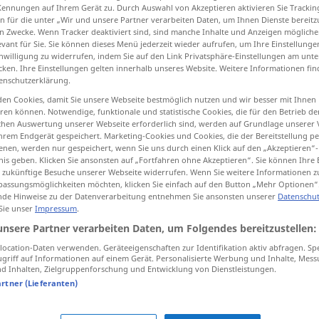
Kennungen auf Ihrem Gerät zu. Durch Auswahl von Akzeptieren aktivieren Sie Trackin
n für die unter „Wir und unsere Partner verarbeiten Daten, um Ihnen Dienste bereitz
n Zwecke. Wenn Tracker deaktiviert sind, sind manche Inhalte und Anzeigen mögliche
evant für Sie. Sie können dieses Menü jederzeit wieder aufrufen, um Ihre Einstellung
inwilligung zu widerrufen, indem Sie auf den Link Privatsphäre-Einstellungen am unt
tippen)
cken. Ihre Einstellungen gelten innerhalb unseres Website. Weitere Informationen fin
enschutzerklärung.
en Cookies, damit Sie unsere Webseite bestmöglich nutzen und wir besser mit Ihnen
en können. Notwendige, funktionale und statistische Cookies, die für den Betrieb d
ischen Auswertung unserer Webseite erforderlich sind, werden auf Grundlage unserer
hrem Endgerät gespeichert. Marketing-Cookies und Cookies, die der Bereitstellung per
nen, werden nur gespeichert, wenn Sie uns durch einen Klick auf den „Akzeptieren“-
öde
leer
nis geben. Klicken Sie ansonsten auf „Fortfahren ohne Akzeptieren“. Sie können Ihre 
ür zukünftige Besuche unserer Webseite widerrufen. Wenn Sie weitere Informationen 
assungsmöglichkeiten möchten, klicken Sie einfach auf den Button „Mehr Optionen“
de Hinweise zu der Datenverarbeitung entnehmen Sie ansonsten unserer
Datenschut
öde
langweilig
 Sie unser
Impressum
.
unsere Partner verarbeiten Daten, um Folgendes bereitzustellen:
ocation-Daten verwenden. Geräteeigenschaften zur Identifikation aktiv abfragen. Sp
griff auf Informationen auf einem Gerät. Personalisierte Werbung und Inhalte, Mes
 Inhalten, Zielgruppenforschung und Entwicklung von Dienstleistungen.
artner (Lieferanten)