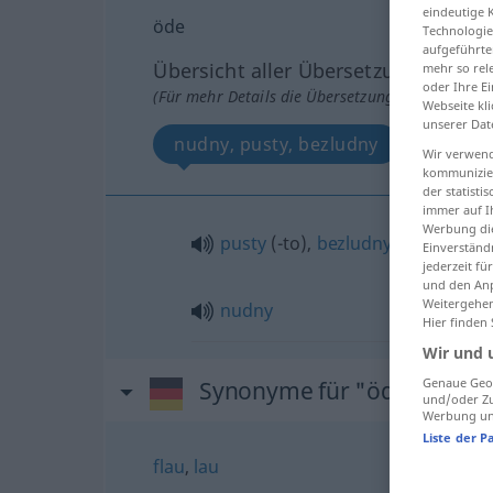
eindeutige 
öde
Technologie
aufgeführte
Übersicht aller Übersetzungen
mehr so rel
oder Ihre E
(Für mehr Details die Übersetzung anklicken/an
Webseite kli
unserer Dat
nudny, pusty, bezludny
Wir verwend
kommunizier
der statist
immer auf I
Werbung die
pusty
(-to),
bezludny
Einverständ
jederzeit f
und den Anp
Weitergehen
nudny
Hier finden
Wir und 
Genaue Geol
Synonyme für "öde"
und/oder Zu
Werbung und
Liste der P
flau
,
lau