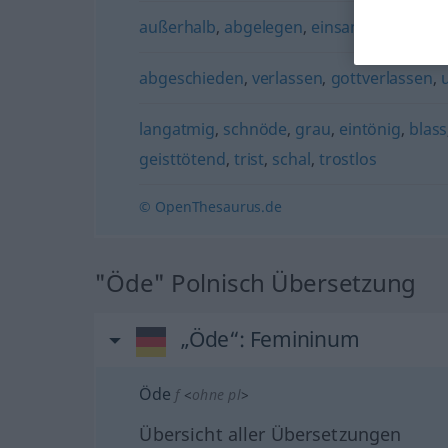
außerhalb
,
abgelegen
,
einsam
,
abgeschi
abgeschieden
,
verlassen
,
gottverlassen
,
langatmig
,
schnöde
,
grau
,
eintönig
,
blass
geisttötend
,
trist
,
schal
,
trostlos
© OpenThesaurus.de
"Öde" Polnisch Übersetzung
„Öde“
: Femininum
Öde
f
<
ohne pl
>
Übersicht aller Übersetzungen