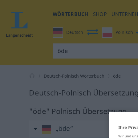
WÖRTERBUCH
SHOP
UNTERNE
Deutsch
Polnisch
Deutsch-Polnisch Wörterbuch
öde
Deutsch-Polnisch Übersetzung
"öde" Polnisch Übersetzung
„öde“
Ihre Priv
Wir und un