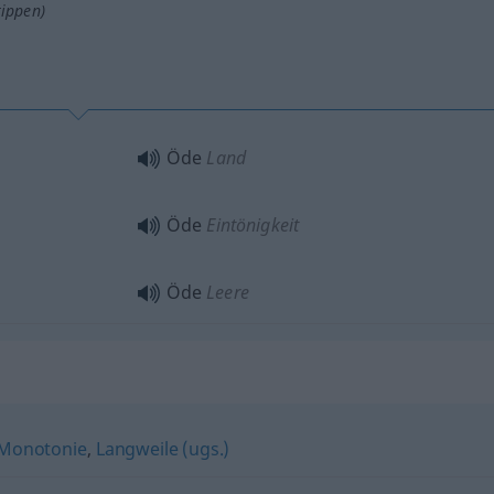
tippen)
Öde
Land
Öde
Eintönigkeit
Öde
Leere
Monotonie
,
Langweile (ugs.)