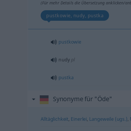
(Für mehr Details die Übersetzung anklicken/an
pustkowie, nudy, pustka
pustkowie
nudy
pl
pustka
Synonyme für "Öde"
Alltäglichkeit
,
Einerlei
,
Langeweile (ugs.)
,