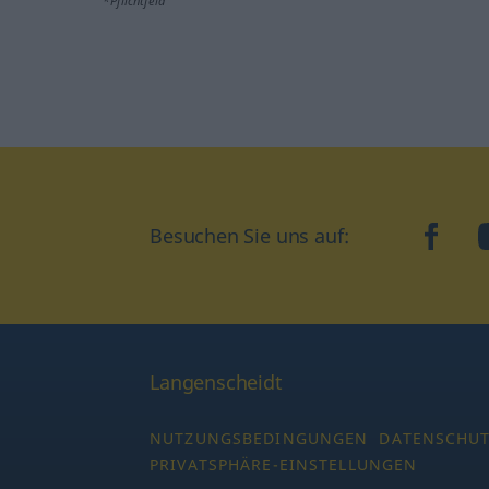
*Pflichtfeld
Besuchen Sie uns auf:
faceb
Langenscheidt
NUTZUNGSBEDINGUNGEN
DATENSCHU
PRIVATSPHÄRE-EINSTELLUNGEN