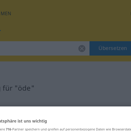
HMEN
Übersetzen
 für "öde"
atsphäre ist uns wichtig
sere
716
-Partner speichern und greifen auf personenbezogene Daten wie Browserdat