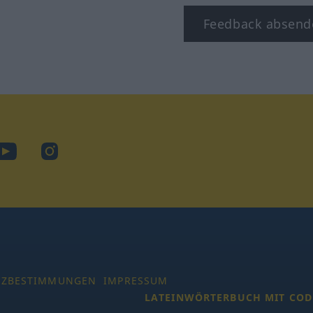
Feedback absend
ook
YouTube
Instagram
TZBESTIMMUNGEN
IMPRESSUM
LATEINWÖRTERBUCH MIT COD