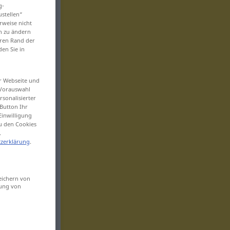
g-
ustellen“
rweise nicht
en zu ändern
eren Rand der
den Sie in
er Webseite und
 Vorauswahl
sonalisierter
Button Ihr
Einwilligung
zu den Cookies
.
zerklärung
.
eichern von
sung von