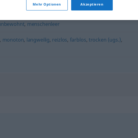
Mehr Optionen
Akzeptieren
eden
,
menschenleer
,
entlegen (Hauptform)
unbewohnt
,
menschenleer
,
monoton
,
langweilig
,
reizlos
,
farblos
,
trocken (ugs.)
,