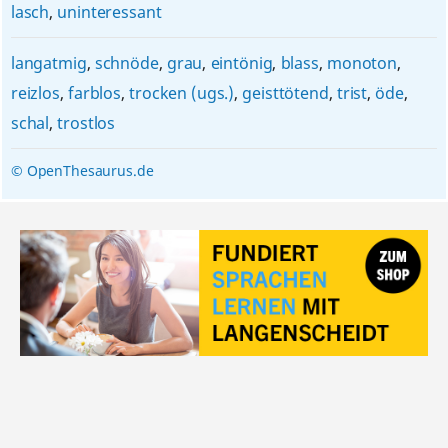
lasch
,
uninteressant
langatmig
,
schnöde
,
grau
,
eintönig
,
blass
,
monoton
,
reizlos
,
farblos
,
trocken (ugs.)
,
geisttötend
,
trist
,
öde
,
schal
,
trostlos
© OpenThesaurus.de