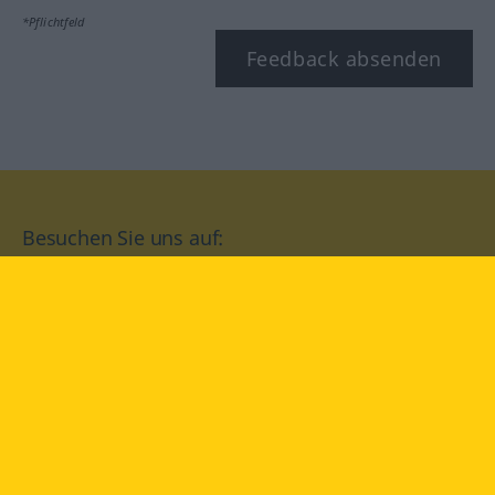
*Pflichtfeld
Feedback absenden
Besuchen Sie uns auf:
facebook
YouTube
Instagram
Langenscheidt
NUTZUNGSBEDINGUNGEN