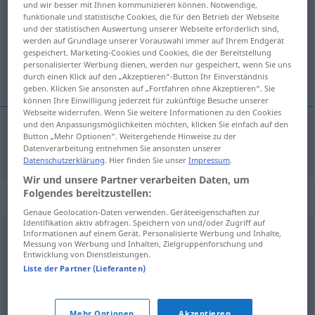
und wir besser mit Ihnen kommunizieren können. Notwendige,
funktionale und statistische Cookies, die für den Betrieb der Webseite
Übersicht aller Übersetzungen
und der statistischen Auswertung unserer Webseite erforderlich sind,
werden auf Grundlage unserer Vorauswahl immer auf Ihrem Endgerät
(Für mehr Details die Übersetzung anklicken/antippen)
gespeichert. Marketing-Cookies und Cookies, die der Bereitstellung
personalisierter Werbung dienen, werden nur gespeichert, wenn Sie uns
niezamieszkały
durch einen Klick auf den „Akzeptieren“-Button Ihr Einverständnis
geben. Klicken Sie ansonsten auf „Fortfahren ohne Akzeptieren“. Sie
können Ihre Einwilligung jederzeit für zukünftige Besuche unserer
Webseite widerrufen. Wenn Sie weitere Informationen zu den Cookies
und den Anpassungsmöglichkeiten möchten, klicken Sie einfach auf den
Button „Mehr Optionen“. Weitergehende Hinweise zu der
niezamieszkały
unbewohnt
Datenverarbeitung entnehmen Sie ansonsten unserer
Datenschutzerklärung
. Hier finden Sie unser
Impressum
.
Wir und unsere Partner verarbeiten Daten, um
Folgendes bereitzustellen:
Synonyme für "unbewohnt"
Genaue Geolocation-Daten verwenden. Geräteeigenschaften zur
Identifikation aktiv abfragen. Speichern von und/oder Zugriff auf
Informationen auf einem Gerät. Personalisierte Werbung und Inhalte,
leerstehend
,
ungenutzt
,
frei
,
verwaist
Messung von Werbung und Inhalten, Zielgruppenforschung und
Entwicklung von Dienstleistungen.
Liste der Partner (Lieferanten)
abgeschieden
,
verlassen
,
gottverlassen
,
öde
,
menschenleer
Mehr Optionen
Akzeptieren