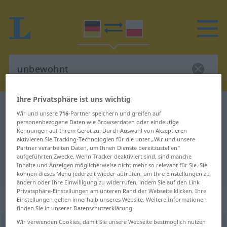
Ihre Privatsphäre ist uns wichtig
Deutsch-Polnisch Wörterbuch
unbewohnt
Wir und unsere
716
-Partner speichern und greifen auf
Deutsch-Polnisch Übersetzung für
personenbezogene Daten wie Browserdaten oder eindeutige
Kennungen auf Ihrem Gerät zu. Durch Auswahl von Akzeptieren
"unbewohnt"
aktivieren Sie Tracking-Technologien für die unter „Wir und unsere
Partner verarbeiten Daten, um Ihnen Dienste bereitzustellen“
aufgeführten Zwecke. Wenn Tracker deaktiviert sind, sind manche
Inhalte und Anzeigen möglicherweise nicht mehr so relevant für Sie. Sie
"unbewohnt" Polnisch Übersetzung
können dieses Menü jederzeit wieder aufrufen, um Ihre Einstellungen zu
ändern oder Ihre Einwilligung zu widerrufen, indem Sie auf den Link
Privatsphäre-Einstellungen am unteren Rand der Webseite klicken. Ihre
„unbewohnt“
: Adjektiv
Einstellungen gelten innerhalb unseres Website. Weitere Informationen
finden Sie in unserer Datenschutzerklärung.
Wir verwenden Cookies, damit Sie unsere Webseite bestmöglich nutzen
unbewohnt
adj