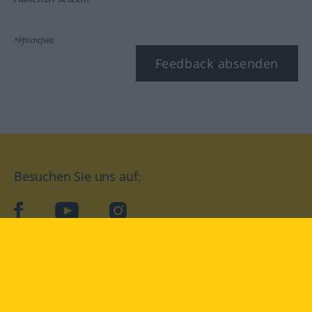
*Pflichtfeld
Feedback absenden
Besuchen Sie uns auf:
facebook
YouTube
Instagram
Langenscheidt