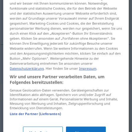
und wir besser mit Ihnen kommunizieren können. Notwendige,
funktionale und statistische Cookies, die für den Betrieb der Webseite
Übersicht aller Übersetzungen
und der statistischen Auswertung unserer Webseite erforderlich sind,
(Für mehr Details die Übersetzung anklicken/antippen)
werden auf Grundlage unserer Vorauswahl immer auf Ihrem Endgerät
gespeichert. Marketing-Cookies und Cookies, die der Bereitstellung
personalisierter Werbung dienen, werden nur gespeichert, wenn Sie uns
stęchły
durch einen Klick auf den „Akzeptieren“-Button Ihr Einverständnis
geben. Klicken Sie ansonsten auf „Fortfahren ohne Akzeptieren“. Sie
können Ihre Einwilligung jederzeit für zukünftige Besuche unserer
Webseite widerrufen. Wenn Sie weitere Informationen zu den Cookies
und den Anpassungsmöglichkeiten möchten, klicken Sie einfach auf den
Button „Mehr Optionen“. Weitergehende Hinweise zu der
stęchły
(-le)
muffig
Datenverarbeitung entnehmen Sie ansonsten unserer
Datenschutzerklärung
. Hier finden Sie unser
Impressum
.
Wir und unsere Partner verarbeiten Daten, um
Folgendes bereitzustellen:
Synonyme für "muffig"
Genaue Geolocation-Daten verwenden. Geräteeigenschaften zur
Identifikation aktiv abfragen. Speichern von und/oder Zugriff auf
Informationen auf einem Gerät. Personalisierte Werbung und Inhalte,
Messung von Werbung und Inhalten, Zielgruppenforschung und
Entwicklung von Dienstleistungen.
provinziell
,
überholt
,
rückständig
,
verstaubt (fig.)
,
Liste der Partner (Lieferanten)
altmodisch
,
verschlafen
,
zurückgeblieben
,
angestaubt