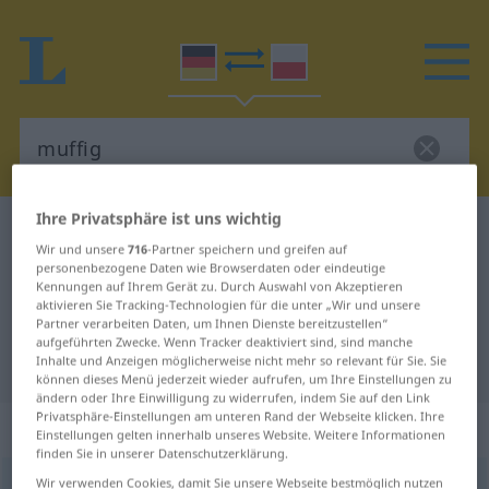
Ihre Privatsphäre ist uns wichtig
Deutsch-Polnisch Wörterbuch
muffig
Wir und unsere
716
-Partner speichern und greifen auf
Deutsch-Polnisch Übersetzung für
personenbezogene Daten wie Browserdaten oder eindeutige
Kennungen auf Ihrem Gerät zu. Durch Auswahl von Akzeptieren
"muffig"
aktivieren Sie Tracking-Technologien für die unter „Wir und unsere
Partner verarbeiten Daten, um Ihnen Dienste bereitzustellen“
aufgeführten Zwecke. Wenn Tracker deaktiviert sind, sind manche
"muffig" Polnisch Übersetzung
Inhalte und Anzeigen möglicherweise nicht mehr so relevant für Sie. Sie
können dieses Menü jederzeit wieder aufrufen, um Ihre Einstellungen zu
ändern oder Ihre Einwilligung zu widerrufen, indem Sie auf den Link
Privatsphäre-Einstellungen am unteren Rand der Webseite klicken. Ihre
„muffig“
Einstellungen gelten innerhalb unseres Website. Weitere Informationen
finden Sie in unserer Datenschutzerklärung.
Wir verwenden Cookies, damit Sie unsere Webseite bestmöglich nutzen
muffig