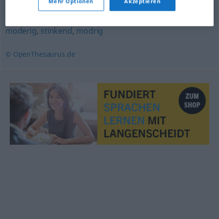
Mehr Optionen
Akzeptieren
lasch
,
schal
,
abgestanden
moderig
,
stinkend
,
modrig
© OpenThesaurus.de