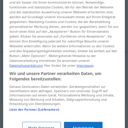
und wir besser mit Ihnen kommunizieren können. Notwendige,
funktionale und statistische Cookies, die für den Betrieb der Webseite
abgestanden
adj
und der statistischen Auswertung unserer Webseite erforderlich sind,
werden auf Grundlage unserer Vorauswahl immer auf Ihrem Endgerät
Übersicht aller Übersetzungen
gespeichert. Marketing-Cookies und Cookies, die der Bereitstellung
(Für mehr Details die Übersetzung anklicken/antippen)
personalisierter Werbung dienen, werden nur gespeichert, wenn Sie uns
durch einen Klick auf den „Akzeptieren“-Button Ihr Einverständnis
geben. Klicken Sie ansonsten auf „Fortfahren ohne Akzeptieren“. Sie
nieświeży, zwietrzały
können Ihre Einwilligung jederzeit für zukünftige Besuche unserer
Webseite widerrufen. Wenn Sie weitere Informationen zu den Cookies
und den Anpassungsmöglichkeiten möchten, klicken Sie einfach auf den
Button „Mehr Optionen“. Weitergehende Hinweise zu der
Datenverarbeitung entnehmen Sie ansonsten unserer
Datenschutzerklärung
. Hier finden Sie unser
Impressum
.
nieświeży
abgestanden
Wasser
Wir und unsere Partner verarbeiten Daten, um
Folgendes bereitzustellen:
zwietrzały
abgestanden
Bier
Genaue Geolocation-Daten verwenden. Geräteeigenschaften zur
Identifikation aktiv abfragen. Speichern von und/oder Zugriff auf
Informationen auf einem Gerät. Personalisierte Werbung und Inhalte,
Messung von Werbung und Inhalten, Zielgruppenforschung und
Entwicklung von Dienstleistungen.
Liste der Partner (Lieferanten)
Synonyme für "abgestanden"
Mehr Optionen
Akzeptieren