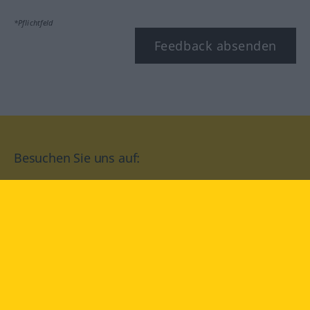
*Pflichtfeld
Feedback absenden
Besuchen Sie uns auf:
facebook
YouTube
Instagram
Langenscheidt