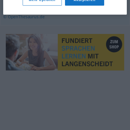
lasch
,
schal
,
muffig
© OpenThesaurus.de