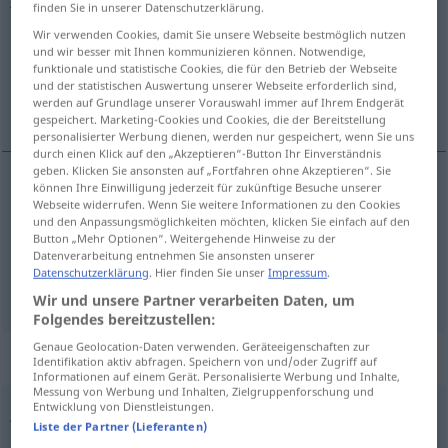
finden Sie in unserer Datenschutzerklärung.
Übersicht aller Übersetzungen
Wir verwenden Cookies, damit Sie unsere Webseite bestmöglich nutzen
und wir besser mit Ihnen kommunizieren können. Notwendige,
(Für mehr Details die Übersetzung anklicken/antippen)
funktionale und statistische Cookies, die für den Betrieb der Webseite
und der statistischen Auswertung unserer Webseite erforderlich sind,
drapać, swędzić, świerzbić
werden auf Grundlage unserer Vorauswahl immer auf Ihrem Endgerät
gespeichert. Marketing-Cookies und Cookies, die der Bereitstellung
personalisierter Werbung dienen, werden nur gespeichert, wenn Sie uns
durch einen Klick auf den „Akzeptieren“-Button Ihr Einverständnis
geben. Klicken Sie ansonsten auf „Fortfahren ohne Akzeptieren“. Sie
können Ihre Einwilligung jederzeit für zukünftige Besuche unserer
Webseite widerrufen. Wenn Sie weitere Informationen zu den Cookies
swędzi(e)ć, świerzbi(e)ć
jucken
kribbeln
und den Anpassungsmöglichkeiten möchten, klicken Sie einfach auf den
Button „Mehr Optionen“. Weitergehende Hinweise zu der
drapać
jucken
Stoff
Datenverarbeitung entnehmen Sie ansonsten unserer
Datenschutzerklärung
. Hier finden Sie unser
Impressum
.
Wir und unsere Partner verarbeiten Daten, um
Folgendes bereitzustellen:
Genaue Geolocation-Daten verwenden. Geräteeigenschaften zur
„jucken“
: transitives Verb
Identifikation aktiv abfragen. Speichern von und/oder Zugriff auf
Informationen auf einem Gerät. Personalisierte Werbung und Inhalte,
Messung von Werbung und Inhalten, Zielgruppenforschung und
Entwicklung von Dienstleistungen.
jucken
v/t
Liste der Partner (Lieferanten)