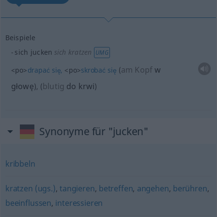
Beispiele
sich jucken
sich kratzen
UMG
am Kopf
w
<po>
drapać
się,
<po>
skrobać
się
(
głowę
blutig
do krwi
)
,
(
)
Synonyme für "jucken"
kribbeln
kratzen (ugs.)
,
tangieren
,
betreffen
,
angehen
,
berühren
,
beeinflussen
,
interessieren