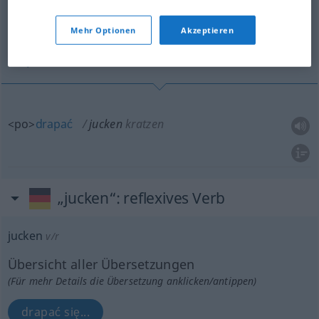
Übersicht aller Übersetzungen
(Für mehr Details die Übersetzung anklicken/antippen)
Mehr Optionen
Akzeptieren
drapać
<po>
drapać
jucken
kratzen
„jucken“
: reflexives Verb
jucken
v/r
Übersicht aller Übersetzungen
(Für mehr Details die Übersetzung anklicken/antippen)
drapać się...