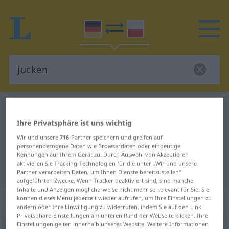
Deutsch-Polnisch Wörterbuch
jucken
Deutsch-Polnisch Übersetzung für
Ihre Privatsphäre ist uns wichtig
Wir und unsere
716
-Partner speichern und greifen auf
"jucken"
personenbezogene Daten wie Browserdaten oder eindeutige
Kennungen auf Ihrem Gerät zu. Durch Auswahl von Akzeptieren
aktivieren Sie Tracking-Technologien für die unter „Wir und unsere
"jucken" Polnisch Übersetzung
Partner verarbeiten Daten, um Ihnen Dienste bereitzustellen“
aufgeführten Zwecke. Wenn Tracker deaktiviert sind, sind manche
Inhalte und Anzeigen möglicherweise nicht mehr so relevant für Sie. Sie
„jucken“
: intransitives Verb
können dieses Menü jederzeit wieder aufrufen, um Ihre Einstellungen zu
ändern oder Ihre Einwilligung zu widerrufen, indem Sie auf den Link
Privatsphäre-Einstellungen am unteren Rand der Webseite klicken. Ihre
Einstellungen gelten innerhalb unseres Website. Weitere Informationen
jucken
v/i