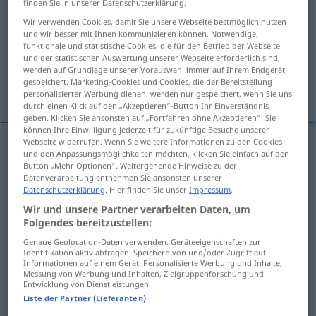
finden Sie in unserer Datenschutzerklärung.
Wir verwenden Cookies, damit Sie unsere Webseite bestmöglich nutzen
Übersicht aller Übersetzungen
und wir besser mit Ihnen kommunizieren können. Notwendige,
(Für mehr Details die Übersetzung anklicken/antippen)
funktionale und statistische Cookies, die für den Betrieb der Webseite
und der statistischen Auswertung unserer Webseite erforderlich sind,
werden auf Grundlage unserer Vorauswahl immer auf Ihrem Endgerät
drapać, drapnąć, skrobać, skrobać, drasnąć,
gespeichert. Marketing-Cookies und Cookies, die der Bereitstellung
drapnąć
personalisierter Werbung dienen, werden nur gespeichert, wenn Sie uns
durch einen Klick auf den „Akzeptieren“-Button Ihr Einverständnis
geben. Klicken Sie ansonsten auf „Fortfahren ohne Akzeptieren“. Sie
können Ihre Einwilligung jederzeit für zukünftige Besuche unserer
Webseite widerrufen. Wenn Sie weitere Informationen zu den Cookies
und den Anpassungsmöglichkeiten möchten, klicken Sie einfach auf den
<po>
drapać
,
drapnąć
pf
(
sich an
się w
V/R
DAT
AKK
Button „Mehr Optionen“. Weitergehende Hinweise zu der
Datenverarbeitung entnehmen Sie ansonsten unserer
sobie
)
kratzen
AKK
Datenschutzerklärung
. Hier finden Sie unser
Impressum
.
Wir und unsere Partner verarbeiten Daten, um
<po>
skrobać
(
sich
się
)
kratzen
V/R
Folgendes bereitzustellen:
Genaue Geolocation-Daten verwenden. Geräteeigenschaften zur
(za)drasnąć
pf
kratzen
ritzen
Identifikation aktiv abfragen. Speichern von und/oder Zugriff auf
Informationen auf einem Gerät. Personalisierte Werbung und Inhalte,
Messung von Werbung und Inhalten, Zielgruppenforschung und
Entwicklung von Dienstleistungen.
(za)drapnąć
kratzen
ritzen
Liste der Partner (Lieferanten)