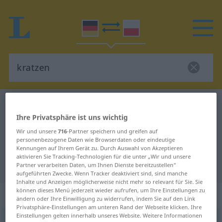
Deutsch-Polnisch Wörterbuch
kratzen
Ihre Privatsphäre ist uns wichtig
Deutsch-Polnisch Übersetzung für
Wir und unsere
716
-Partner speichern und greifen auf
"kratzen"
personenbezogene Daten wie Browserdaten oder eindeutige
Kennungen auf Ihrem Gerät zu. Durch Auswahl von Akzeptieren
aktivieren Sie Tracking-Technologien für die unter „Wir und unsere
"kratzen" Polnisch Übersetzung
Partner verarbeiten Daten, um Ihnen Dienste bereitzustellen“
aufgeführten Zwecke. Wenn Tracker deaktiviert sind, sind manche
Inhalte und Anzeigen möglicherweise nicht mehr so relevant für Sie. Sie
können dieses Menü jederzeit wieder aufrufen, um Ihre Einstellungen zu
„kratzen“
: transitives Verb
ändern oder Ihre Einwilligung zu widerrufen, indem Sie auf den Link
Privatsphäre-Einstellungen am unteren Rand der Webseite klicken. Ihre
Einstellungen gelten innerhalb unseres Website. Weitere Informationen
kratzen
v/t
<
-zt
>