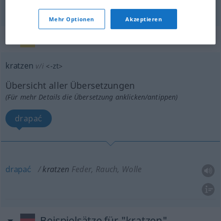
skrobać
kratzen
schaben
Mehr Optionen
Akzeptieren
„kratzen“
: intransitives Verb
kratzen
v/i
<
-zt
>
Übersicht aller Übersetzungen
(Für mehr Details die Übersetzung anklicken/antippen)
drapać
drapać
kratzen
Feder, Rauch, Wolle
Beispielsätze für "kratzen"