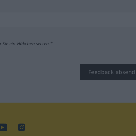
m Sie ein Häkchen setzen.*
Feedback absend
ook
YouTube
Instagram