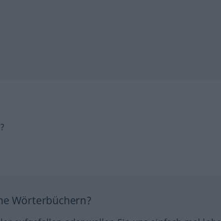
h?
ine Wörterbüchern?