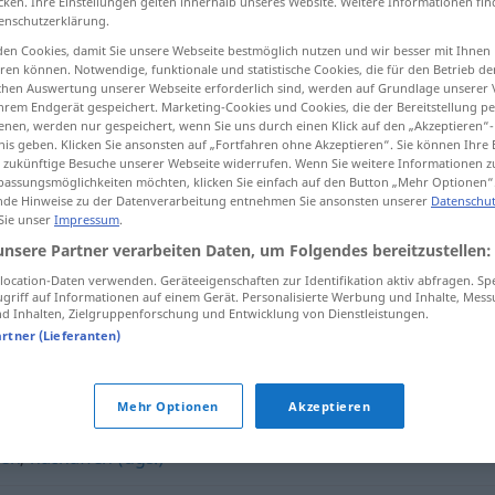
cken. Ihre Einstellungen gelten innerhalb unseres Website. Weitere Informationen fin
enschutzerklärung.
en Cookies, damit Sie unsere Webseite bestmöglich nutzen und wir besser mit Ihnen
en können. Notwendige, funktionale und statistische Cookies, die für den Betrieb d
ischen Auswertung unserer Webseite erforderlich sind, werden auf Grundlage unserer
tippen)
hrem Endgerät gespeichert. Marketing-Cookies und Cookies, die der Bereitstellung per
nen, werden nur gespeichert, wenn Sie uns durch einen Klick auf den „Akzeptieren“-
nis geben. Klicken Sie ansonsten auf „Fortfahren ohne Akzeptieren“. Sie können Ihre 
ür zukünftige Besuche unserer Webseite widerrufen. Wenn Sie weitere Informationen 
assungsmöglichkeiten möchten, klicken Sie einfach auf den Button „Mehr Optionen“
de Hinweise zu der Datenverarbeitung entnehmen Sie ansonsten unserer
Datenschut
 Sie unser
Impressum
.
imitieren
unsere Partner verarbeiten Daten, um Folgendes bereitzustellen:
ocation-Daten verwenden. Geräteeigenschaften zur Identifikation aktiv abfragen. Sp
griff auf Informationen auf einem Gerät. Personalisierte Werbung und Inhalte, Mes
 Inhalten, Zielgruppenforschung und Entwicklung von Dienstleistungen.
artner (Lieferanten)
 darstellen
,
(sich als jmd.) ausgeben
,
personifizieren
Mehr Optionen
Akzeptieren
en
,
nachäffen (ugs.)