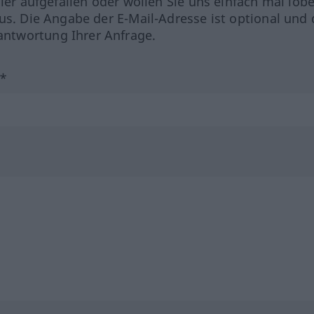
hler aufgefallen oder wollen Sie uns einfach mal lob
us. Die Angabe der E-Mail-Adresse ist optional und 
ntwortung Ihrer Anfrage.
?*