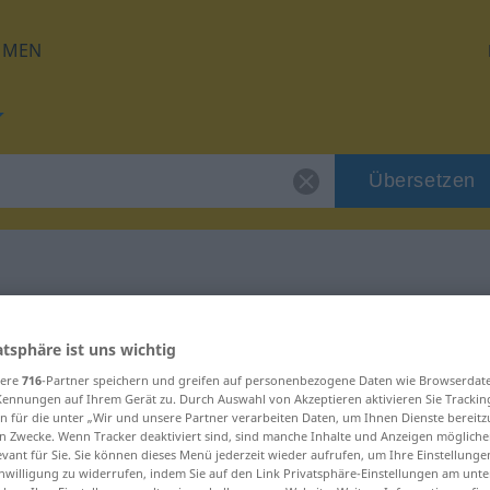
HMEN
Übersetzen
für "imitieren"
atsphäre ist uns wichtig
sere
716
-Partner speichern und greifen auf personenbezogene Daten wie Browserdat
ng
Kennungen auf Ihrem Gerät zu. Durch Auswahl von Akzeptieren aktivieren Sie Trackin
n für die unter „Wir und unsere Partner verarbeiten Daten, um Ihnen Dienste bereitz
n Zwecke. Wenn Tracker deaktiviert sind, sind manche Inhalte und Anzeigen mögliche
evant für Sie. Sie können dieses Menü jederzeit wieder aufrufen, um Ihre Einstellung
inwilligung zu widerrufen, indem Sie auf den Link Privatsphäre-Einstellungen am unt