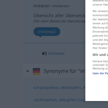
Webseite kli
unserer Dat
imitieren
<
imitieren
>
Wir verwend
Übersicht aller Übersetzungen
kommunizier
der statist
(Für mehr Details die Übersetzung anklicken/an
immer auf I
Werbung die
imitować
Einverständ
jederzeit f
und den Anp
Weitergehen
Hier finden
imitować
Wir und 
Genaue Geol
und/oder Zu
Werbung und
Synonyme für "imitieren"
Liste der P
schauspielern
,
verkörpern
,
mimen
,
(sich)
nachmachen
,
abkupfern (ugs.)
,
nachahm