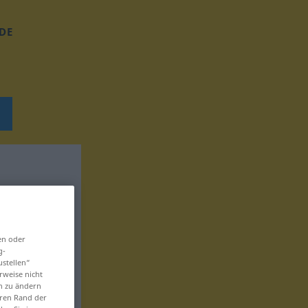
DE
en oder
g-
ustellen“
rweise nicht
en zu ändern
eren Rand der