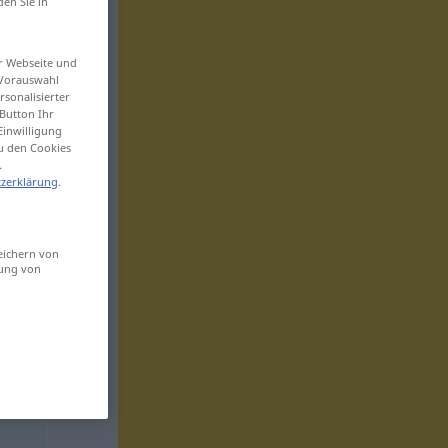
den Sie in
er Webseite und
 Vorauswahl
sonalisierter
Button Ihr
Einwilligung
zu den Cookies
.
zerklärung
.
eichern von
sung von