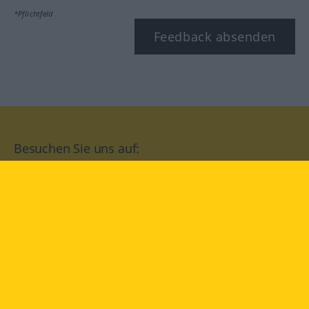
*Pflichtfeld
Feedback absenden
Besuchen Sie uns auf:
facebook
YouTube
Instagram
Langenscheidt
NUTZUNGSBEDINGUNGEN