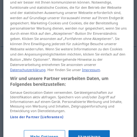
und wir besser mit Ihnen kommunizieren können. Notwendige,
funktionale und statistische Cookies, die für den Betrieb der Webseite
Übersicht aller Übersetzungen
und der statistischen Auswertung unserer Webseite erforderlich sind,
werden auf Grundlage unserer Vorauswahl immer auf Ihrem Endgerät
(Für mehr Details die Übersetzung anklicken/antippen)
gespeichert. Marketing-Cookies und Cookies, die der Bereitstellung
personalisierter Werbung dienen, werden nur gespeichert, wenn Sie uns
małpować
durch einen Klick auf den „Akzeptieren“-Button Ihr Einverständnis
geben. Klicken Sie ansonsten auf „Fortfahren ohne Akzeptieren“. Sie
können Ihre Einwilligung jederzeit für zukünftige Besuche unserer
Webseite widerrufen. Wenn Sie weitere Informationen zu den Cookies
und den Anpassungsmöglichkeiten möchten, klicken Sie einfach auf den
Button „Mehr Optionen“. Weitergehende Hinweise zu der
małpować
nachäffen
Datenverarbeitung entnehmen Sie ansonsten unserer
Datenschutzerklärung
. Hier finden Sie unser
Impressum
.
Wir und unsere Partner verarbeiten Daten, um
Folgendes bereitzustellen:
Synonyme für "nachäffen"
Genaue Geolocation-Daten verwenden. Geräteeigenschaften zur
Identifikation aktiv abfragen. Speichern von und/oder Zugriff auf
Informationen auf einem Gerät. Personalisierte Werbung und Inhalte,
nachmachen
,
imitieren
,
abkupfern (ugs.)
,
nachahmen
Messung von Werbung und Inhalten, Zielgruppenforschung und
Entwicklung von Dienstleistungen.
Liste der Partner (Lieferanten)
verarschen (vulg.)
,
karikieren
,
parodieren
,
nachahmen
,
veräppeln (ugs.)
Mehr Optionen
Akzeptieren