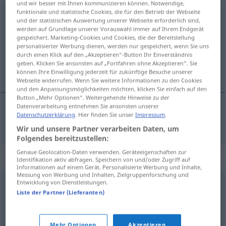
und wir besser mit Ihnen kommunizieren können. Notwendige,
funktionale und statistische Cookies, die für den Betrieb der Webseite
personifizieren
<
personifizieren
>
und der statistischen Auswertung unserer Webseite erforderlich sind,
werden auf Grundlage unserer Vorauswahl immer auf Ihrem Endgerät
Übersicht aller Übersetzungen
gespeichert. Marketing-Cookies und Cookies, die der Bereitstellung
personalisierter Werbung dienen, werden nur gespeichert, wenn Sie uns
(Für mehr Details die Übersetzung anklicken/antippen)
durch einen Klick auf den „Akzeptieren“-Button Ihr Einverständnis
geben. Klicken Sie ansonsten auf „Fortfahren ohne Akzeptieren“. Sie
uosabiać, personifikować
können Ihre Einwilligung jederzeit für zukünftige Besuche unserer
Webseite widerrufen. Wenn Sie weitere Informationen zu den Cookies
und den Anpassungsmöglichkeiten möchten, klicken Sie einfach auf den
Button „Mehr Optionen“. Weitergehende Hinweise zu der
Datenverarbeitung entnehmen Sie ansonsten unserer
Datenschutzerklärung
. Hier finden Sie unser
Impressum
.
uosabiać
, personifikować
personifizieren
Wir und unsere Partner verarbeiten Daten, um
Folgendes bereitzustellen:
Genaue Geolocation-Daten verwenden. Geräteeigenschaften zur
Synonyme für "personifizieren"
Identifikation aktiv abfragen. Speichern von und/oder Zugriff auf
Informationen auf einem Gerät. Personalisierte Werbung und Inhalte,
Messung von Werbung und Inhalten, Zielgruppenforschung und
Entwicklung von Dienstleistungen.
schauspielern
,
verkörpern
,
mimen
,
imitieren
,
(sich)
Liste der Partner (Lieferanten)
darstellen
,
(sich als jmd.) ausgeben
Mehr Optionen
Akzeptieren