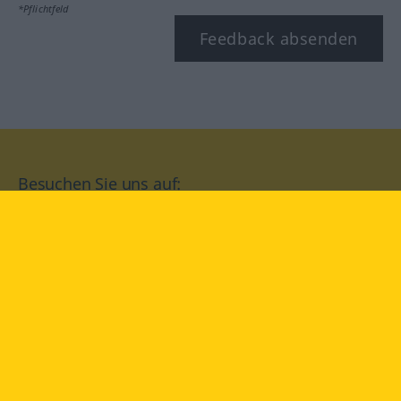
*Pflichtfeld
Feedback absenden
Besuchen Sie uns auf:
facebook
YouTube
Instagram
Langenscheidt
NUTZUNGSBEDINGUNGEN