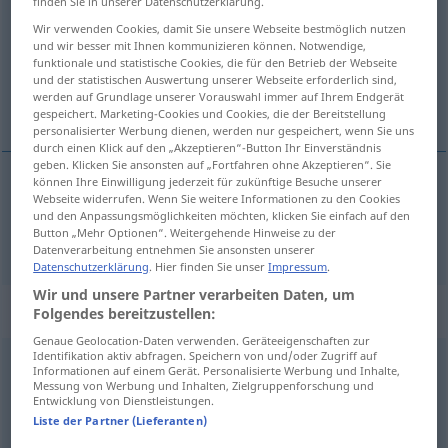
finden Sie in unserer Datenschutzerklärung.
Wir verwenden Cookies, damit Sie unsere Webseite bestmöglich nutzen
Übersicht aller Übersetzungen
und wir besser mit Ihnen kommunizieren können. Notwendige,
(Für mehr Details die Übersetzung anklicken/antippen)
funktionale und statistische Cookies, die für den Betrieb der Webseite
und der statistischen Auswertung unserer Webseite erforderlich sind,
werden auf Grundlage unserer Vorauswahl immer auf Ihrem Endgerät
pan
gespeichert. Marketing-Cookies und Cookies, die der Bereitstellung
personalisierter Werbung dienen, werden nur gespeichert, wenn Sie uns
durch einen Klick auf den „Akzeptieren“-Button Ihr Einverständnis
geben. Klicken Sie ansonsten auf „Fortfahren ohne Akzeptieren“. Sie
können Ihre Einwilligung jederzeit für zukünftige Besuche unserer
Webseite widerrufen. Wenn Sie weitere Informationen zu den Cookies
pan
Herr
und den Anpassungsmöglichkeiten möchten, klicken Sie einfach auf den
Button „Mehr Optionen“. Weitergehende Hinweise zu der
Datenverarbeitung entnehmen Sie ansonsten unserer
Datenschutzerklärung
. Hier finden Sie unser
Impressum
.
Wir und unsere Partner verarbeiten Daten, um
Beispielsätze für "Herr"
Folgendes bereitzustellen:
Genaue Geolocation-Daten verwenden. Geräteeigenschaften zur
Identifikation aktiv abfragen. Speichern von und/oder Zugriff auf
Informationen auf einem Gerät. Personalisierte Werbung und Inhalte,
Herr
Ober
,
bitte
zahlen!
Messung von Werbung und Inhalten, Zielgruppenforschung und
proszę
o
rachunek!
Entwicklung von Dienstleistungen.
Liste der Partner (Lieferanten)