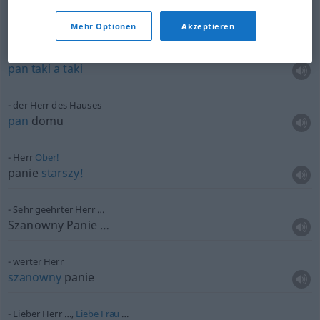
ein Herr X
niejaki
pan
X
Mehr Optionen
Akzeptieren
Herr Soundso
pan
taki
a
taki
der Herr des Hauses
pan
domu
Herr
Ober!
panie
starszy!
Sehr geehrter Herr …
Szanowny Panie …
werter Herr
szanowny
panie
Lieber Herr …,
Liebe
Frau
…