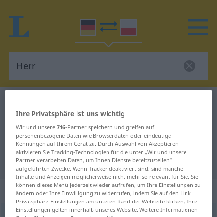
Deutsch-Polnisch Wörterbuch
Herr
Ihre Privatsphäre ist uns wichtig
Deutsch-Polnisch Übersetzung für
Wir und unsere
716
-Partner speichern und greifen auf
"Herr"
personenbezogene Daten wie Browserdaten oder eindeutige
Kennungen auf Ihrem Gerät zu. Durch Auswahl von Akzeptieren
aktivieren Sie Tracking-Technologien für die unter „Wir und unsere
"Herr" Polnisch Übersetzung
Partner verarbeiten Daten, um Ihnen Dienste bereitzustellen“
aufgeführten Zwecke. Wenn Tracker deaktiviert sind, sind manche
Inhalte und Anzeigen möglicherweise nicht mehr so relevant für Sie. Sie
können dieses Menü jederzeit wieder aufrufen, um Ihre Einstellungen zu
„Herr“
: Maskulinum
ändern oder Ihre Einwilligung zu widerrufen, indem Sie auf den Link
Privatsphäre-Einstellungen am unteren Rand der Webseite klicken. Ihre
Einstellungen gelten innerhalb unseres Website. Weitere Informationen
Herr
m
<
-n
;
-en
>