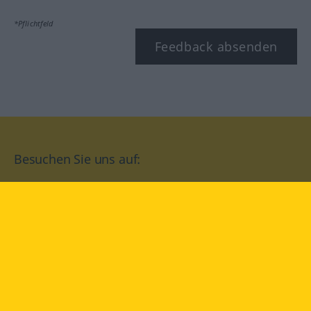
*Pflichtfeld
Feedback absenden
Besuchen Sie uns auf:
facebook
YouTube
Instagram
Langenscheidt