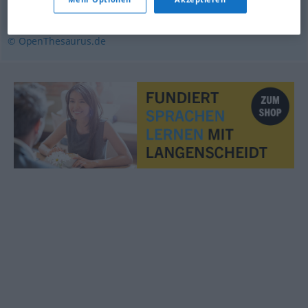
ausersehen
,
auserlesen
© OpenThesaurus.de