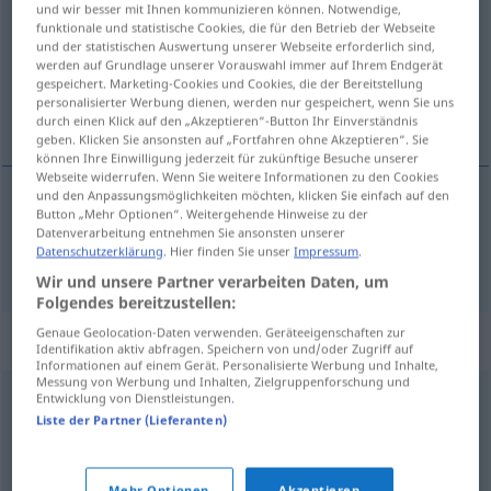
und wir besser mit Ihnen kommunizieren können. Notwendige,
funktionale und statistische Cookies, die für den Betrieb der Webseite
Übersicht aller Übersetzungen
und der statistischen Auswertung unserer Webseite erforderlich sind,
werden auf Grundlage unserer Vorauswahl immer auf Ihrem Endgerät
(Für mehr Details die Übersetzung anklicken/antippen)
gespeichert. Marketing-Cookies und Cookies, die der Bereitstellung
personalisierter Werbung dienen, werden nur gespeichert, wenn Sie uns
wyszukany
durch einen Klick auf den „Akzeptieren“-Button Ihr Einverständnis
geben. Klicken Sie ansonsten auf „Fortfahren ohne Akzeptieren“. Sie
können Ihre Einwilligung jederzeit für zukünftige Besuche unserer
Webseite widerrufen. Wenn Sie weitere Informationen zu den Cookies
und den Anpassungsmöglichkeiten möchten, klicken Sie einfach auf den
Button „Mehr Optionen“. Weitergehende Hinweise zu der
wyszukany
gewählt
Datenverarbeitung entnehmen Sie ansonsten unserer
Datenschutzerklärung
. Hier finden Sie unser
Impressum
.
Wir und unsere Partner verarbeiten Daten, um
Folgendes bereitzustellen:
Genaue Geolocation-Daten verwenden. Geräteeigenschaften zur
Synonyme für "gewählt"
Identifikation aktiv abfragen. Speichern von und/oder Zugriff auf
Informationen auf einem Gerät. Personalisierte Werbung und Inhalte,
Messung von Werbung und Inhalten, Zielgruppenforschung und
Entwicklung von Dienstleistungen.
gesucht
,
stilvoll
,
gehoben (Hauptform)
Liste der Partner (Lieferanten)
handverlesen
,
erlesen
,
ausgesucht
,
ausgewählt
,
exklusiv
,
Mehr Optionen
Akzeptieren