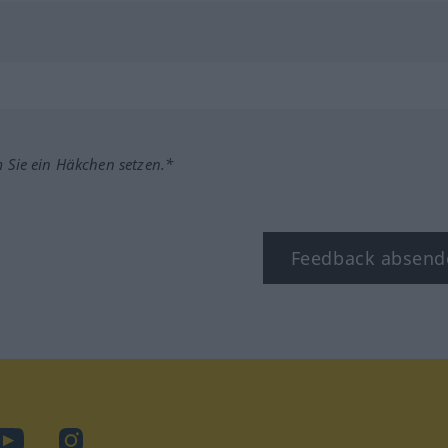
m Sie ein Häkchen setzen.*
Feedback absend
ook
YouTube
Instagram