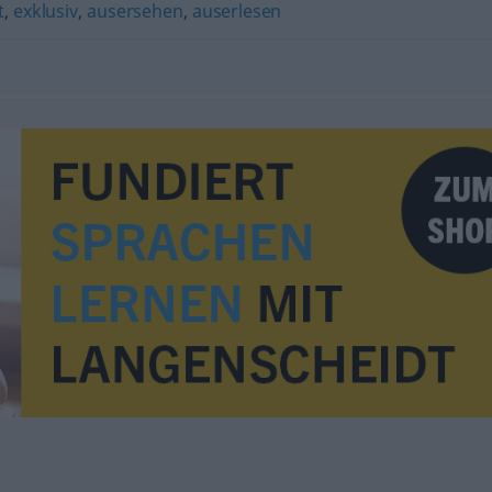
t
,
exklusiv
,
ausersehen
,
auserlesen