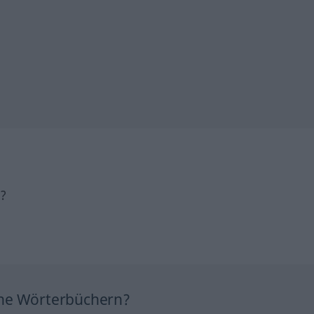
h?
ine Wörterbüchern?