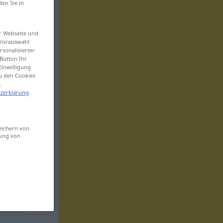
den Sie in
er Webseite und
 Vorauswahl
sonalisierter
Button Ihr
Einwilligung
zu den Cookies
.
zerklärung
.
eichern von
sung von