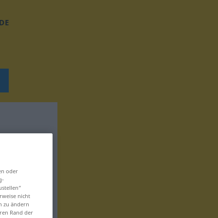
DE
en oder
g-
ustellen“
rweise nicht
en zu ändern
eren Rand der