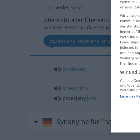
Webseite kli
handverlesen
adj
unserer Dat
Wir verwend
Übersicht aller Übersetzungen
kommunizier
der statist
(Für mehr Details die Übersetzung anklicken/an
immer auf I
Werbung die
przebrany, wybrany, przesiany
Einverständ
jederzeit f
und den Anp
Weitergehen
Hier finden
przebrany
Wir und 
Genaue Geol
und/oder Zu
a.
wybrany
Werbung und
Liste der P
przesiany
UMG
Synonyme für "handverles