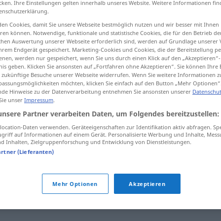
cken. Ihre Einstellungen gelten innerhalb unseres Website. Weitere Informationen fin
enschutzerklärung.
en Cookies, damit Sie unsere Webseite bestmöglich nutzen und wir besser mit Ihnen
en können. Notwendige, funktionale und statistische Cookies, die für den Betrieb d
ischen Auswertung unserer Webseite erforderlich sind, werden auf Grundlage unserer
tippen)
hrem Endgerät gespeichert. Marketing-Cookies und Cookies, die der Bereitstellung per
nen, werden nur gespeichert, wenn Sie uns durch einen Klick auf den „Akzeptieren“-
nis geben. Klicken Sie ansonsten auf „Fortfahren ohne Akzeptieren“. Sie können Ihre 
ür zukünftige Besuche unserer Webseite widerrufen. Wenn Sie weitere Informationen 
assungsmöglichkeiten möchten, klicken Sie einfach auf den Button „Mehr Optionen“
de Hinweise zu der Datenverarbeitung entnehmen Sie ansonsten unserer
Datenschut
 Sie unser
Impressum
.
handverlesen
unsere Partner verarbeiten Daten, um Folgendes bereitzustellen:
ocation-Daten verwenden. Geräteeigenschaften zur Identifikation aktiv abfragen. Sp
griff auf Informationen auf einem Gerät. Personalisierte Werbung und Inhalte, Mes
handverlesen
FIG
 Inhalten, Zielgruppenforschung und Entwicklung von Dienstleistungen.
artner (Lieferanten)
Mehr Optionen
Akzeptieren
en"