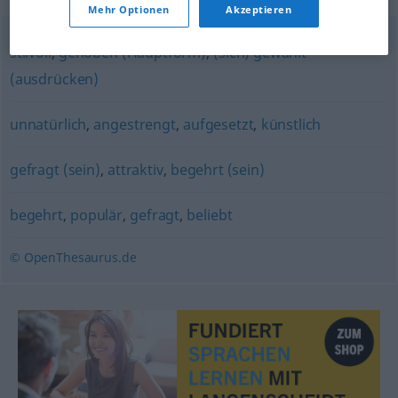
Mehr Optionen
Akzeptieren
stilvoll
,
gehoben (Hauptform)
,
(sich) gewählt
(ausdrücken)
unnatürlich
,
angestrengt
,
aufgesetzt
,
künstlich
gefragt (sein)
,
attraktiv
,
begehrt (sein)
begehrt
,
populär
,
gefragt
,
beliebt
© OpenThesaurus.de