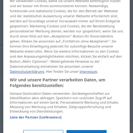
Wir verwenden Cookies, damit Sie unsere Webseite bestmöglich nutzen
und wir besser mit Ihnen kommunizieren können. Notwendige,
Übersicht aller Übersetzungen
funktionale und statistische Cookies, die für den Betrieb der Webseite
und der statistischen Auswertung unserer Webseite erforderlich sind,
(Für mehr Details die Übersetzung anklicken/antippen)
werden auf Grundlage unserer Vorauswahl immer auf Ihrem Endgerät
gespeichert. Marketing-Cookies und Cookies, die der Bereitstellung
poszukiwany
personalisierter Werbung dienen, werden nur gespeichert, wenn Sie uns
durch einen Klick auf den „Akzeptieren“-Button Ihr Einverständnis
geben. Klicken Sie ansonsten auf „Fortfahren ohne Akzeptieren“. Sie
können Ihre Einwilligung jederzeit für zukünftige Besuche unserer
Webseite widerrufen. Wenn Sie weitere Informationen zu den Cookies
und den Anpassungsmöglichkeiten möchten, klicken Sie einfach auf den
poszukiwany
gesucht
Button „Mehr Optionen“. Weitergehende Hinweise zu der
Datenverarbeitung entnehmen Sie ansonsten unserer
Datenschutzerklärung
. Hier finden Sie unser
Impressum
.
Wir und unsere Partner verarbeiten Daten, um
Beispielsätze für "gesucht"
Folgendes bereitzustellen:
Genaue Geolocation-Daten verwenden. Geräteeigenschaften zur
Identifikation aktiv abfragen. Speichern von und/oder Zugriff auf
polizeilich
Informationen auf einem Gerät. Personalisierte Werbung und Inhalte,
gesucht
Messung von Werbung und Inhalten, Zielgruppenforschung und
poszukiwany
przez
policję
Entwicklung von Dienstleistungen.
Liste der Partner (Lieferanten)
Synonyme für "gesucht"