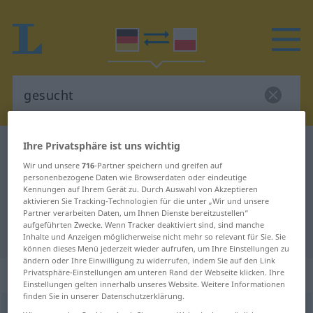
Ihre Privatsphäre ist uns wichtig
Deutsch-Polnisch Wörterbuch
gesucht
Wir und unsere
716
-Partner speichern und greifen auf
Deutsch-Polnisch Übersetzung für
personenbezogene Daten wie Browserdaten oder eindeutige
"gesucht"
Kennungen auf Ihrem Gerät zu. Durch Auswahl von Akzeptieren
aktivieren Sie Tracking-Technologien für die unter „Wir und unsere
Partner verarbeiten Daten, um Ihnen Dienste bereitzustellen“
aufgeführten Zwecke. Wenn Tracker deaktiviert sind, sind manche
"gesucht" Polnisch Übersetzung
Inhalte und Anzeigen möglicherweise nicht mehr so relevant für Sie. Sie
können dieses Menü jederzeit wieder aufrufen, um Ihre Einstellungen zu
ändern oder Ihre Einwilligung zu widerrufen, indem Sie auf den Link
„gesucht“
: Adjektiv
Privatsphäre-Einstellungen am unteren Rand der Webseite klicken. Ihre
Einstellungen gelten innerhalb unseres Website. Weitere Informationen
finden Sie in unserer Datenschutzerklärung.
gesucht
adj