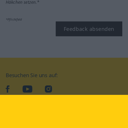
Häkchen setzen.*
*Pflichtfeld
Feedback absenden
Besuchen Sie uns auf:
facebook
YouTube
Instagram
Langenscheidt