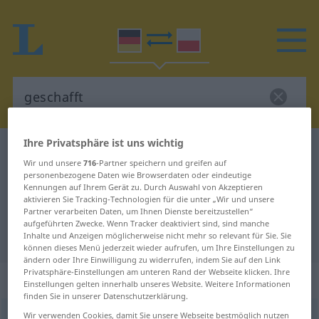
Ihre Privatsphäre ist uns wichtig
Deutsch-Polnisch Wörterbuch
geschafft
Wir und unsere
716
-Partner speichern und greifen auf
Deutsch-Polnisch Übersetzung für
personenbezogene Daten wie Browserdaten oder eindeutige
Kennungen auf Ihrem Gerät zu. Durch Auswahl von Akzeptieren
"geschafft"
aktivieren Sie Tracking-Technologien für die unter „Wir und unsere
Partner verarbeiten Daten, um Ihnen Dienste bereitzustellen“
aufgeführten Zwecke. Wenn Tracker deaktiviert sind, sind manche
"geschafft" Polnisch Übersetzung
Inhalte und Anzeigen möglicherweise nicht mehr so relevant für Sie. Sie
können dieses Menü jederzeit wieder aufrufen, um Ihre Einstellungen zu
ändern oder Ihre Einwilligung zu widerrufen, indem Sie auf den Link
Privatsphäre-Einstellungen am unteren Rand der Webseite klicken. Ihre
„geschafft“
: Adjektiv
Einstellungen gelten innerhalb unseres Website. Weitere Informationen
finden Sie in unserer Datenschutzerklärung.
geschafft
Wir verwenden Cookies, damit Sie unsere Webseite bestmöglich nutzen
adj
UMG