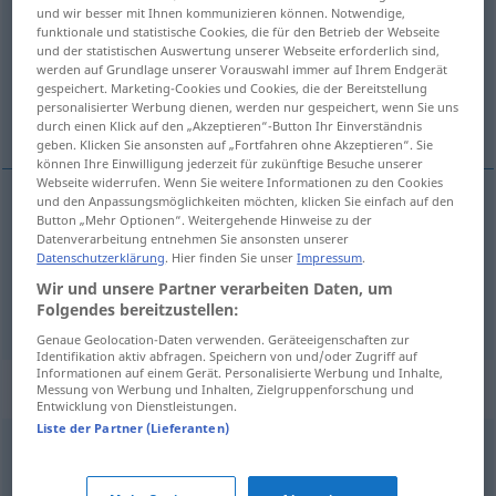
und wir besser mit Ihnen kommunizieren können. Notwendige,
funktionale und statistische Cookies, die für den Betrieb der Webseite
Übersicht aller Übersetzungen
und der statistischen Auswertung unserer Webseite erforderlich sind,
(Für mehr Details die Übersetzung anklicken/antippen)
werden auf Grundlage unserer Vorauswahl immer auf Ihrem Endgerät
gespeichert. Marketing-Cookies und Cookies, die der Bereitstellung
personalisierter Werbung dienen, werden nur gespeichert, wenn Sie uns
być wykończonym...
durch einen Klick auf den „Akzeptieren“-Button Ihr Einverständnis
geben. Klicken Sie ansonsten auf „Fortfahren ohne Akzeptieren“. Sie
können Ihre Einwilligung jederzeit für zukünftige Besuche unserer
Webseite widerrufen. Wenn Sie weitere Informationen zu den Cookies
und den Anpassungsmöglichkeiten möchten, klicken Sie einfach auf den
Beispiele
Button „Mehr Optionen“. Weitergehende Hinweise zu der
Datenverarbeitung entnehmen Sie ansonsten unserer
geschafft
sein
Datenschutzerklärung
. Hier finden Sie unser
Impressum
.
pf
być
wykończonym, wypompować
się
Wir und unsere Partner verarbeiten Daten, um
Folgendes bereitzustellen:
Genaue Geolocation-Daten verwenden. Geräteeigenschaften zur
Identifikation aktiv abfragen. Speichern von und/oder Zugriff auf
Informationen auf einem Gerät. Personalisierte Werbung und Inhalte,
Synonyme für "geschafft"
Messung von Werbung und Inhalten, Zielgruppenforschung und
Entwicklung von Dienstleistungen.
Liste der Partner (Lieferanten)
gelungen