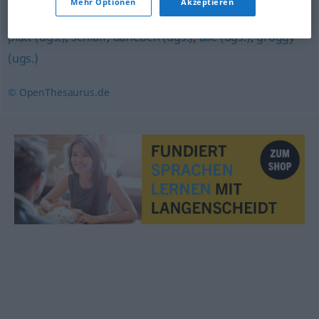
Mehr Optionen
Akzeptieren
kraftlos
,
kaputt (ugs.)
,
schlapp
,
matt
,
abgeschlafft
,
lasch
,
platt (ugs.)
,
schlaff
,
daneben (ugs.)
,
alle (ugs.)
,
groggy
(ugs.)
© OpenThesaurus.de