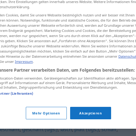
cken. Ihre Einstellungen gelten innerhalb unseres Website. Weitere Informationen fin
enschutzerklärung.
en Cookies, damit Sie unsere Webseite bestmöglich nutzen und wir besser mit Ihnen
en können. Notwendige, funktionale und statistische Cookies, die für den Betrieb d
ischen Auswertung unserer Webseite erforderlich sind, werden auf Grundlage unserer
tippen)
hrem Endgerät gespeichert. Marketing-Cookies und Cookies, die der Bereitstellung per
nen, werden nur gespeichert, wenn Sie uns durch einen Klick auf den „Akzeptieren“-
nis geben. Klicken Sie ansonsten auf „Fortfahren ohne Akzeptieren“. Sie können Ihre 
ür zukünftige Besuche unserer Webseite widerrufen. Wenn Sie weitere Informationen 
assungsmöglichkeiten möchten, klicken Sie einfach auf den Button „Mehr Optionen“
de Hinweise zu der Datenverarbeitung entnehmen Sie ansonsten unserer
Datenschut
 Sie unser
Impressum
.
groggy
unsere Partner verarbeiten Daten, um Folgendes bereitzustellen:
ocation-Daten verwenden. Geräteeigenschaften zur Identifikation aktiv abfragen. Sp
griff auf Informationen auf einem Gerät. Personalisierte Werbung und Inhalte, Mes
groggy
UMG
 Inhalten, Zielgruppenforschung und Entwicklung von Dienstleistungen.
artner (Lieferanten)
Mehr Optionen
Akzeptieren
eschlafft
,
geschafft (ugs.)
,
lasch
,
platt (ugs.)
,
schlaff
,