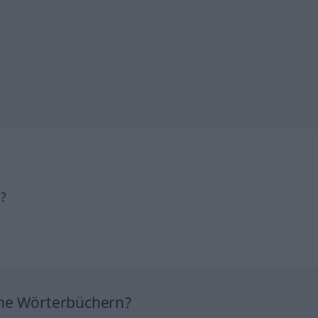
h?
ine Wörterbüchern?