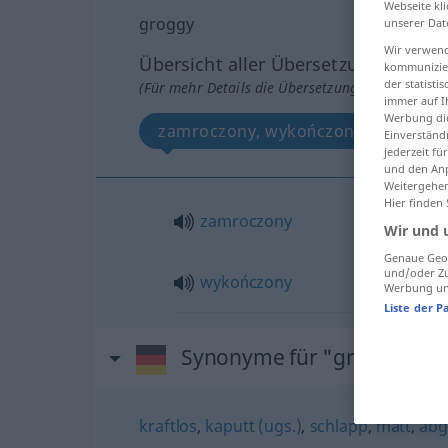
Webseite kli
groggy
unserer Dat
Wir verwend
Übersicht aller Übersetzungen
kommunizier
der statist
(Für mehr Details die Übersetzung anklicken/an
immer auf I
Werbung die
zamroczony, wykończony
Einverständ
jederzeit f
und den Anp
Weitergehen
Hier finden
zamroczony
Wir und 
Genaue Geol
und/oder Zu
wykończony
Werbung und
Liste der P
Synonyme für "groggy"
kraftlos
,
kaputt (ugs.)
,
schlapp
,
matt
,
abg