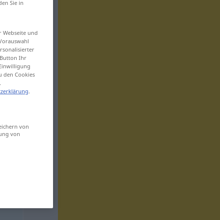
den Sie in
er Webseite und
 Vorauswahl
sonalisierter
Button Ihr
Einwilligung
zu den Cookies
.
zerklärung
.
eichern von
sung von