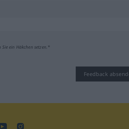
m Sie ein Häkchen setzen.*
Feedback absend
ook
YouTube
Instagram