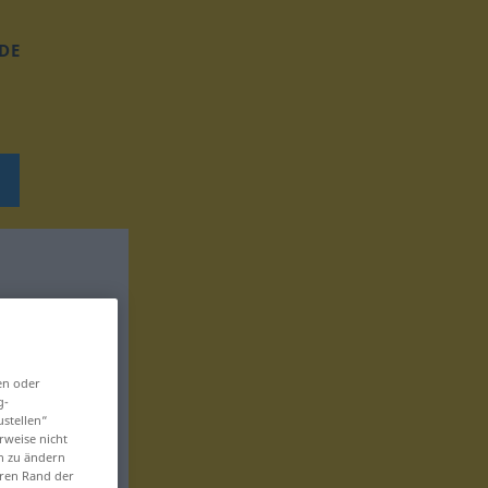
DE
en oder
g-
ustellen“
rweise nicht
en zu ändern
eren Rand der